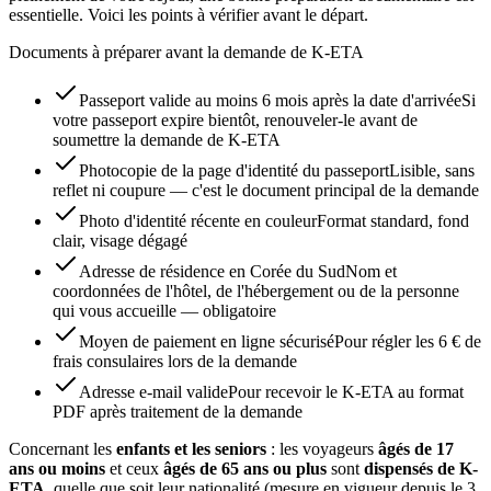
essentielle. Voici les points à vérifier avant le départ.
Documents à préparer avant la demande de K-ETA
Passeport valide au moins 6 mois après la date d'arrivée
Si
votre passeport expire bientôt, renouveler-le avant de
soumettre la demande de K-ETA
Photocopie de la page d'identité du passeport
Lisible, sans
reflet ni coupure — c'est le document principal de la demande
Photo d'identité récente en couleur
Format standard, fond
clair, visage dégagé
Adresse de résidence en Corée du Sud
Nom et
coordonnées de l'hôtel, de l'hébergement ou de la personne
qui vous accueille — obligatoire
Moyen de paiement en ligne sécurisé
Pour régler les 6 € de
frais consulaires lors de la demande
Adresse e-mail valide
Pour recevoir le K-ETA au format
PDF après traitement de la demande
Concernant les
enfants et les seniors
: les voyageurs
âgés de 17
ans ou moins
et ceux
âgés de 65 ans ou plus
sont
dispensés de K-
ETA
, quelle que soit leur nationalité (mesure en vigueur depuis le 3