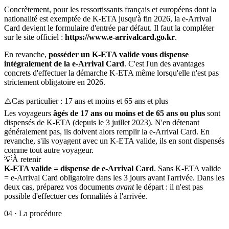
Concrètement, pour les ressortissants français et européens dont la
nationalité est exemptée de K-ETA jusqu'à fin 2026, la e-Arrival
Card devient le formulaire d'entrée par défaut. Il faut la compléter
sur le site officiel :
https://www.e-arrivalcard.go.kr
.
En revanche,
posséder un K-ETA valide vous dispense
intégralement de la e-Arrival Card
. C'est l'un des avantages
concrets d'effectuer la démarche K-ETA même lorsqu'elle n'est pas
strictement obligatoire en 2026.
⚠️
Cas particulier : 17 ans et moins et 65 ans et plus
Les voyageurs
âgés de 17 ans ou moins et de 65 ans ou plus
sont
dispensés de K-ETA (depuis le 3 juillet 2023). N'en détenant
généralement pas, ils doivent alors remplir la e-Arrival Card. En
revanche, s'ils voyagent avec un K-ETA valide, ils en sont dispensés
comme tout autre voyageur.
💡
À retenir
K-ETA valide = dispense de e-Arrival Card
. Sans K-ETA valide
= e-Arrival Card obligatoire dans les 3 jours avant l'arrivée. Dans les
deux cas, préparez vos documents
avant
le départ : il n'est pas
possible d'effectuer ces formalités à l'arrivée.
04
·
La procédure