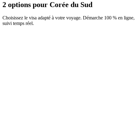
2 options pour Corée du Sud
Choisissez le visa adapté à votre voyage. Démarche 100 % en ligne,
suivi temps réel.
Carte d'arrivée e-Arrival
Service Visamundi : 29 € TTC
Carte d'arrivée
K-ETA
Service Visamundi : 39 € TTC
Frais consulaires : ≈ 7 €
(
10 000 KRW
)