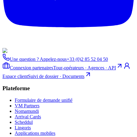
Une question ? Appelez-nous
+33 (0)2 85 52 04 50
Connexion partenaires
Tour-opérateurs · Agences · API
Espace client
Suivi de dossier · Documents
Plateforme
Formulaire de demande unifié
VM Partners
Nomamundi
Arrival Cards
Scheddul
Lingoris
Applications mobiles