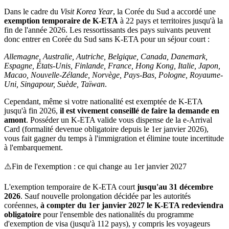
Dans le cadre du
Visit Korea Year
, la Corée du Sud a accordé une
exemption temporaire de K-ETA
à 22 pays et territoires jusqu'à la
fin de l'année 2026. Les ressortissants des pays suivants peuvent
donc entrer en Corée du Sud sans K-ETA pour un séjour court :
Allemagne, Australie, Autriche, Belgique, Canada, Danemark,
Espagne, États-Unis, Finlande, France, Hong Kong, Italie, Japon,
Macao, Nouvelle-Zélande, Norvège, Pays-Bas, Pologne, Royaume-
Uni, Singapour, Suède, Taïwan
.
Cependant, même si votre nationalité est exemptée de K-ETA
jusqu'à fin 2026,
il est vivement conseillé de faire la demande en
amont
. Posséder un K-ETA valide vous dispense de la e-Arrival
Card (formalité devenue obligatoire depuis le 1er janvier 2026),
vous fait gagner du temps à l'immigration et élimine toute incertitude
à l'embarquement.
⚠️
Fin de l'exemption : ce qui change au 1er janvier 2027
L'exemption temporaire de K-ETA court
jusqu'au 31 décembre
2026
. Sauf nouvelle prolongation décidée par les autorités
coréennes,
à compter du 1er janvier 2027 le K-ETA redeviendra
obligatoire
pour l'ensemble des nationalités du programme
d'exemption de visa (jusqu'à 112 pays), y compris les voyageurs