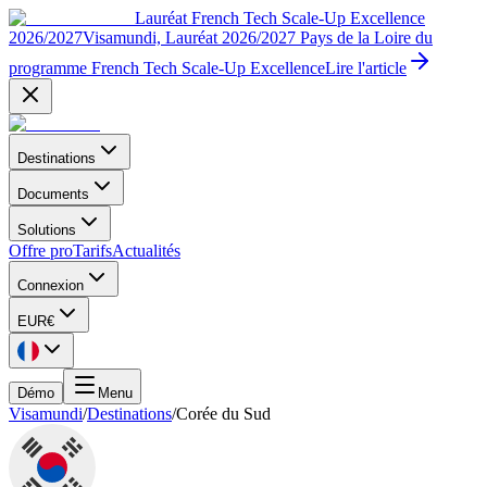
Lauréat French Tech Scale-Up Excellence
2026/2027
Visamundi, Lauréat 2026/2027 Pays de la Loire du
programme French Tech Scale-Up Excellence
Lire l'article
Destinations
Documents
Solutions
Offre pro
Tarifs
Actualités
Connexion
EUR
€
Démo
Menu
Visamundi
/
Destinations
/
Corée du Sud