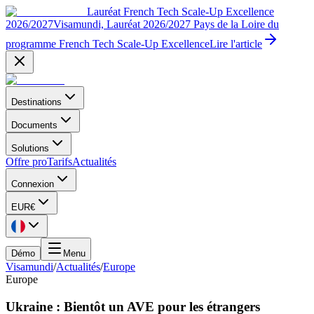
Lauréat French Tech Scale-Up Excellence
2026/2027
Visamundi, Lauréat 2026/2027 Pays de la Loire du
programme French Tech Scale-Up Excellence
Lire l'article
Destinations
Documents
Solutions
Offre pro
Tarifs
Actualités
Connexion
EUR
€
Démo
Menu
Visamundi
/
Actualités
/
Europe
Europe
Ukraine : Bientôt un AVE pour les étrangers