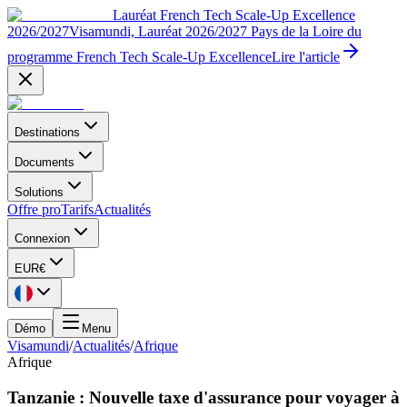
Lauréat French Tech Scale-Up Excellence
2026/2027
Visamundi, Lauréat 2026/2027 Pays de la Loire du
programme French Tech Scale-Up Excellence
Lire l'article
Destinations
Documents
Solutions
Offre pro
Tarifs
Actualités
Connexion
EUR
€
Démo
Menu
Visamundi
/
Actualités
/
Afrique
Afrique
Tanzanie : Nouvelle taxe d'assurance pour voyager à