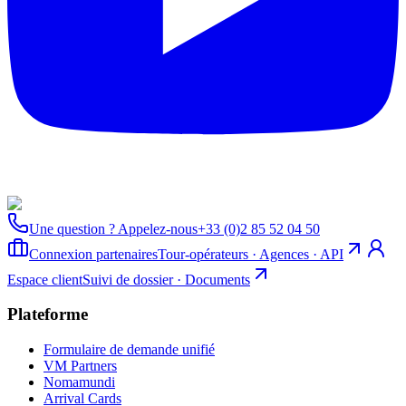
Une question ? Appelez-nous
+33 (0)2 85 52 04 50
Connexion partenaires
Tour-opérateurs · Agences · API
Espace client
Suivi de dossier · Documents
Plateforme
Formulaire de demande unifié
VM Partners
Nomamundi
Arrival Cards