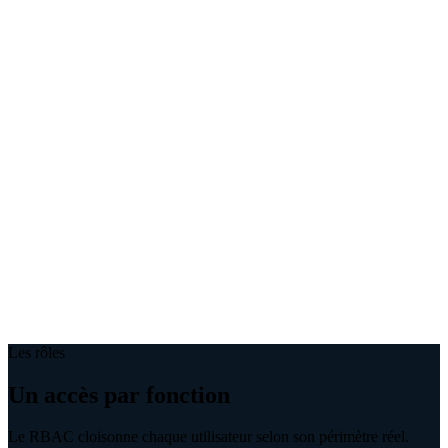
Les rôles
Un accès par fonction
Le RBAC cloisonne chaque utilisateur selon son périmètre réel.