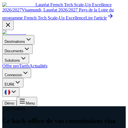
Lauréat French Tech Scale-Up Excellence
2026/2027
Visamundi, Lauréat 2026/2027 Pays de la Loire du
programme French Tech Scale-Up Excellence
Lire l'article
Destinations
Documents
Solutions
Offre pro
Tarifs
Actualités
Connexion
EUR
€
Démo
Menu
VM Partners
Le back-office de vos commissions visa