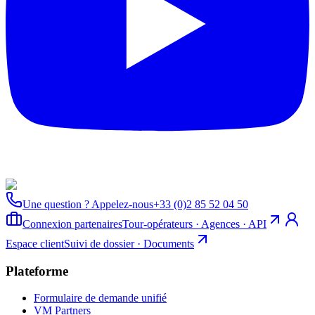
Une question ? Appelez-nous
+33 (0)2 85 52 04 50
Connexion partenaires
Tour-opérateurs · Agences · API
Espace client
Suivi de dossier · Documents
Plateforme
Formulaire de demande unifié
VM Partners