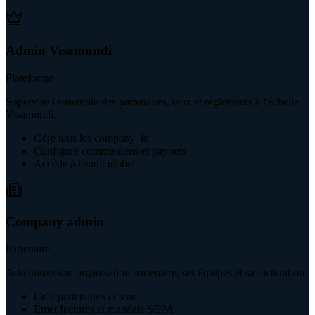
Admin Visamundi
Plateforme
Supervise l'ensemble des partenaires, taux et règlements à l'échelle
Visamundi.
Gère tous les company_id
Configure commissions et payouts
Accède à l'audit global
Company admin
Partenaire
Administre son organisation partenaire, ses équipes et sa facturation.
Crée partenaires et team
Émet factures et mandats SEPA