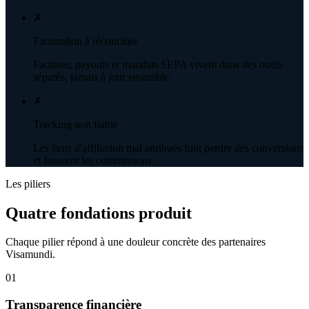
✗
Facturation à réconcilier
Factures, payouts et mandats SEPA vivent dans des outils
séparés, jamais à jour ensemble.
✗
Tracking non fiable
Les liens d'affiliation mal attribués font perdre des conversions
et faussent les commissions.
Les piliers
Quatre fondations produit
Chaque pilier répond à une douleur concrète des partenaires
Visamundi.
01
Transparence financière