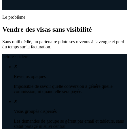
Le problème
Vendre des visas sans visibilité
Sans outil dédié, un partenaire pilote ses revenus à l'aveugle et perd
du temps sur la facturation.
before · stderr
✗
Revenus opaques
Impossible de savoir quelle conversion a généré quelle
commission, ni quand elle sera payée.
✗
Visas groupés dispersés
Les demandes de groupe se gèrent par email et tableurs, sans
statut partagé ni suivi central.