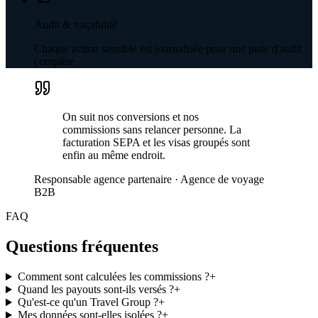
Audit & traçabilité
Chaque action sensible est journalisée pour une piste d'audit
complète.
On suit nos conversions et nos
commissions sans relancer personne. La
facturation SEPA et les visas groupés sont
enfin au même endroit.
Responsable agence partenaire
·
Agence de voyage
B2B
FAQ
Questions fréquentes
Comment sont calculées les commissions ?
+
Quand les payouts sont-ils versés ?
+
Qu'est-ce qu'un Travel Group ?
+
Mes données sont-elles isolées ?
+