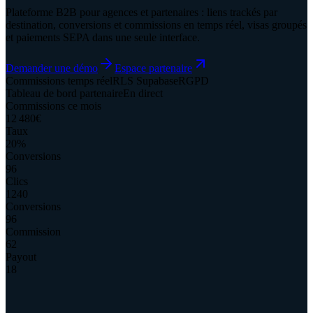
Plateforme B2B pour agences et partenaires : liens trackés par
destination, conversions et commissions en temps réel, visas groupés
et paiements SEPA dans une seule interface.
Demander une démo
Espace partenaire
Commissions temps réel
RLS Supabase
RGPD
Tableau de bord partenaire
En direct
Commissions ce mois
12 480
€
Taux
20%
Conversions
96
Clics
1240
Conversions
96
Commission
62
Payout
18