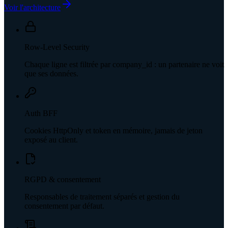
Voir l'architecture
Row-Level Security
Chaque ligne est filtrée par company_id : un partenaire ne voit
que ses données.
Auth BFF
Cookies HttpOnly et token en mémoire, jamais de jeton
exposé au client.
RGPD & consentement
Responsables de traitement séparés et gestion du
consentement par défaut.