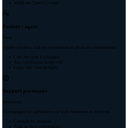
Valide les Travel Groups
Partner / agent
Vente
Génère ses liens, suit ses conversions et pilote ses commissions.
Crée des liens d'affiliation
Suit conversions temps réel
Lance des visas groupés
Support partenaire
Assistance
Accompagne les partenaires sur leurs demandes et incidents.
Consulte les dossiers
Aide au suivi conversions