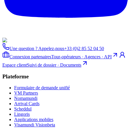
Une question ? Appelez-nous
+33 (0)2 85 52 04 50
Connexion partenaires
Tour-opérateurs · Agences · API
Espace client
Suivi de dossier · Documents
Plateforme
Formulaire de demande unifié
VM Partners
Nomamundi
Arrival Cards
Scheddul
Lingoris
Applications mobiles
Visamundi Vision
beta