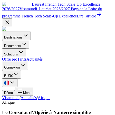
Lauréat French Tech Scale-Up Excellence
2026/2027
Visamundi, Lauréat 2026/2027 Pays de la Loire du
programme French Tech Scale-Up Excellence
Lire l'article
Destinations
Documents
Solutions
Offre pro
Tarifs
Actualités
Connexion
EUR
€
Démo
Menu
Visamundi
/
Actualités
/
Afrique
Afrique
Le Consulat d'Algérie à Nanterre simplifie