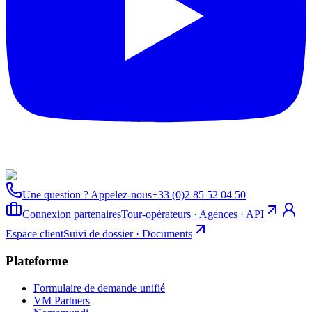
Une question ? Appelez-nous
+33 (0)2 85 52 04 50
Connexion partenaires
Tour-opérateurs · Agences · API
Espace client
Suivi de dossier · Documents
Plateforme
Formulaire de demande unifié
VM Partners