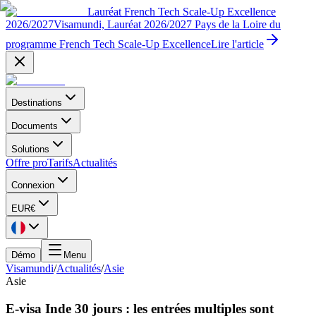
Lauréat French Tech Scale-Up Excellence
2026/2027
Visamundi, Lauréat 2026/2027 Pays de la Loire du
programme French Tech Scale-Up Excellence
Lire l'article
Destinations
Documents
Solutions
Offre pro
Tarifs
Actualités
Connexion
EUR
€
Démo
Menu
Visamundi
/
Actualités
/
Asie
Asie
E-visa Inde 30 jours : les entrées multiples sont