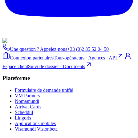
Une question ? Appelez-nous
+33 (0)2 85 52 04 50
Connexion partenaires
Tour-opérateurs · Agences · API
Espace client
Suivi de dossier · Documents
Plateforme
Formulaire de demande unifié
VM Partners
Nomamundi
Arrival Cards
Scheddul
Lingoris
Applications mobiles
Visamundi Vision
beta