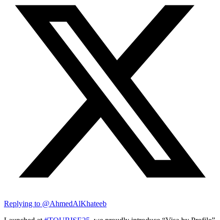
Replying to @
AhmedAlKhateeb