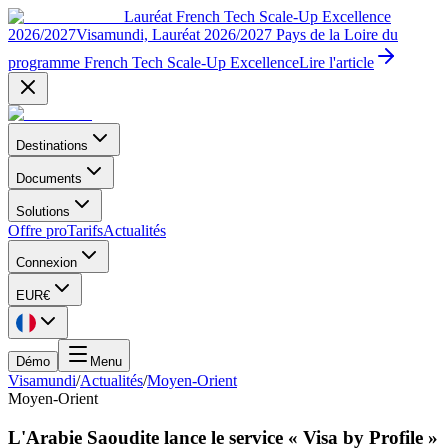
Lauréat French Tech Scale-Up Excellence
2026/2027
Visamundi, Lauréat 2026/2027 Pays de la Loire du
programme French Tech Scale-Up Excellence
Lire l'article
Destinations
Documents
Solutions
Offre pro
Tarifs
Actualités
Connexion
EUR
€
Démo
Menu
Visamundi
/
Actualités
/
Moyen-Orient
Moyen-Orient
L'Arabie Saoudite lance le service « Visa by Profile »