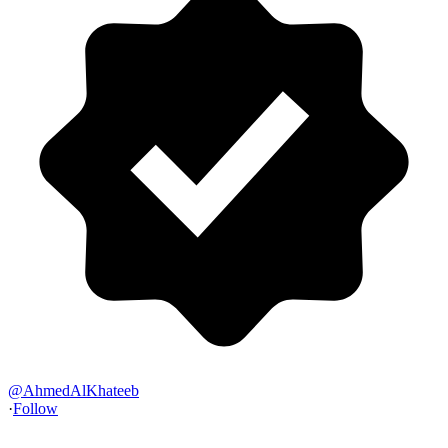
@
AhmedAlKhateeb
·
Follow