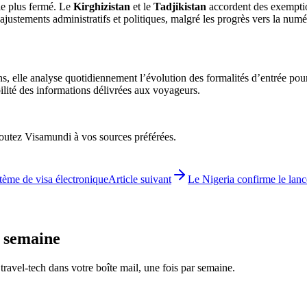
 le plus fermé. Le
Kirghizistan
et le
Tadjikistan
accordent des exemption
 ajustements administratifs et politiques, malgré les progrès vers la num
ons, elle analyse quotidiennement l’évolution des formalités d’entrée pou
bilité des informations délivrées aux voyageurs.
ajoutez Visamundi à vos sources préférées.
tème de visa électronique
Article suivant
Le Nigeria confirme le lance
e semaine
é travel-tech dans votre boîte mail, une fois par semaine.