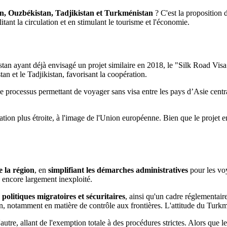
n, Ouzbékistan, Tadjikistan et Turkménistan
? C'est la proposition 
tant la circulation et en stimulant le tourisme et l'économie.
stan ayant déjà envisagé un projet similaire en 2018, le "Silk Road Visa"
tan et le Tadjikistan, favorisant la coopération.
 processus permettant de voyager sans visa entre les pays d’Asie centra
ion plus étroite, à l'image de l'Union européenne. Bien que le projet en 
e la région
, en
simplifiant les démarches administratives
pour les voy
ue encore largement inexploité.
politiques migratoires et sécuritaires
, ainsi qu'un cadre réglementai
on, notamment en matière de contrôle aux frontières. L'attitude du Turkm
autre, allant de l'exemption totale à des procédures strictes. Alors que l