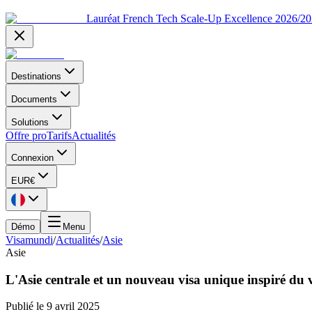
Lauréat French Tech Scale-Up Excellence 2026/2
Destinations
Documents
Solutions
Offre pro
Tarifs
Actualités
Connexion
EUR
€
Démo
Menu
Visamundi
/
Actualités
/
Asie
Asie
L'Asie centrale et un nouveau visa unique inspiré du
Publié le
9 avril 2025