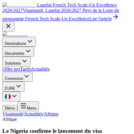
Lauréat French Tech Scale-Up Excellence
2026/2027
Visamundi, Lauréat 2026/2027 Pays de la Loire du
programme French Tech Scale-Up Excellence
Lire l'article
Destinations
Documents
Solutions
Offre pro
Tarifs
Actualités
Connexion
EUR
€
Démo
Menu
Visamundi
/
Actualités
/
Afrique
Afrique
Le Nigeria confirme le lancement du visa