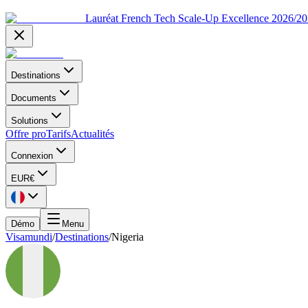
Lauréat French Tech Scale-Up Excellence 2026/2
Destinations
Documents
Solutions
Offre pro
Tarifs
Actualités
Connexion
EUR
€
Démo
Menu
Visamundi
/
Destinations
/
Nigeria