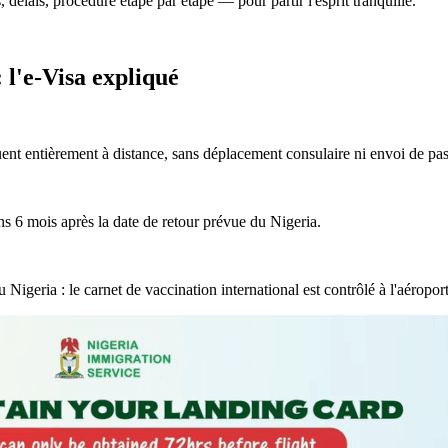
 délais, procédure étape par étape — pour partir l'esprit tranquille.
 l'e-Visa expliqué
uent entièrement à distance, sans déplacement consulaire ni envoi de pas
ins 6 mois après la date de retour prévue du Nigeria.
u Nigeria : le carnet de vaccination international est contrôlé à l'aéropo