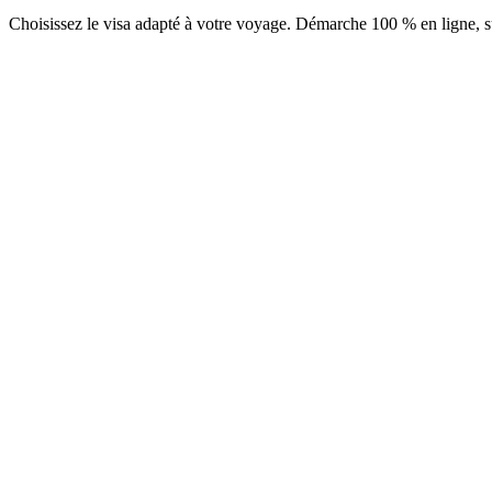
Choisissez le visa adapté à votre voyage. Démarche 100 % en ligne, su
e-Visa - Visite familliale ou à des connaissances
Service Visamundi : 39 € TTC
Frais consulaires : ≈ 240 €
(
273 USD
)
Visa électronique
e-Visa Business (multiple entrées)
Service Visamundi : 39 € TTC
Frais consulaires : ≈ 240 €
(
273 USD
)
Visa électronique