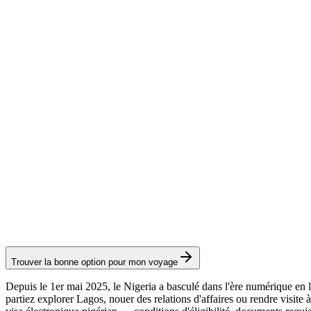
e-Visa de Transit
Service Visamundi : 39 € TTC
Frais consulaires : ≈ 240 €
(
273 USD
)
Visa électronique
LeCard
Service Visamundi : 29 € TTC
Carte d'arrivée
Trouver la bonne option pour mon voyage
Depuis le 1er mai 2025, le Nigeria a basculé dans l'ère numérique en 
partiez explorer Lagos, nouer des relations d'affaires ou rendre visite à