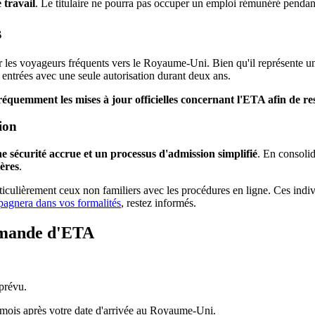
 travail
. Le titulaire ne pourra pas occuper un emploi rémunéré pendan
s
s voyageurs fréquents vers le Royaume-Uni. Bien qu'il représente un no
 entrées avec une seule autorisation durant deux ans.
fréquemment les mises à jour officielles concernant l'ETA afin de re
ion
e sécurité accrue et un processus d'admission simplifié
. En consoli
ières
.
articulièrement ceux non familiers avec les procédures en ligne. Ces indi
agnera dans vos formalités
, restez informés.
demande d'ETA
prévu.
 mois après votre date d'arrivée au Royaume-Uni.