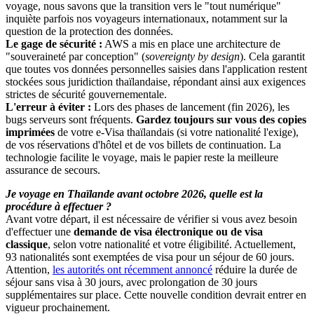
voyage, nous savons que la transition vers le "tout numérique"
inquiète parfois nos voyageurs internationaux, notamment sur la
question de la protection des données.
Le gage de sécurité :
AWS a mis en place une architecture de
"souveraineté par conception" (
sovereignty by design
). Cela garantit
que toutes vos données personnelles saisies dans l'application restent
stockées sous juridiction thaïlandaise, répondant ainsi aux exigences
strictes de sécurité gouvernementale.
L'erreur à éviter :
Lors des phases de lancement (fin 2026), les
bugs serveurs sont fréquents.
Gardez toujours sur vous des copies
imprimées
de votre e-Visa thaïlandais (si votre nationalité l'exige),
de vos réservations d'hôtel et de vos billets de continuation. La
technologie facilite le voyage, mais le papier reste la meilleure
assurance de secours.
Je voyage en Thaïlande avant octobre 2026, quelle est la
procédure à effectuer ?
Avant votre départ, il est nécessaire de vérifier si vous avez besoin
d'effectuer une
demande de visa électronique ou de visa
classique
, selon votre nationalité et votre éligibilité. Actuellement,
93 nationalités sont exemptées de visa pour un séjour de 60 jours.
Attention,
les autorités ont récemment annoncé
réduire la durée de
séjour sans visa à 30 jours, avec prolongation de 30 jours
supplémentaires sur place. Cette nouvelle condition devrait entrer en
vigueur prochainement.