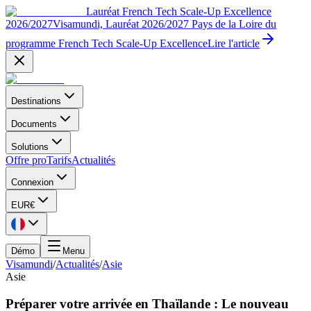
Lauréat French Tech Scale-Up Excellence
2026/2027
Visamundi, Lauréat 2026/2027 Pays de la Loire du
programme French Tech Scale-Up Excellence
Lire l'article
Destinations
Documents
Solutions
Offre pro
Tarifs
Actualités
Connexion
EUR
€
Démo
Menu
Visamundi
/
Actualités
/
Asie
Asie
Préparer votre arrivée en Thaïlande : Le nouveau