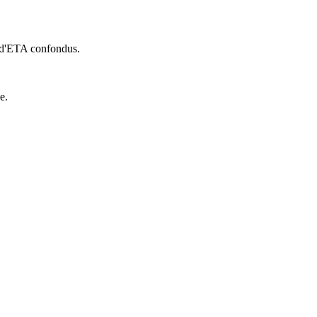
s d'ETA confondus.
e.