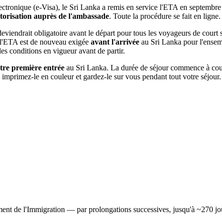
ctronique (e-Visa), le Sri Lanka a remis en service l'ETA en septembre 
autorisation auprès de l'ambassade
. Toute la procédure se fait en ligne.
iendrait obligatoire avant le départ pour tous les voyageurs de court sé
 l'ETA est de nouveau exigée
avant l'arrivée
au Sri Lanka pour l'ensemb
les conditions en vigueur avant de partir.
otre première entrée
au Sri Lanka. La durée de séjour commence à courir 
mprimez-le en couleur et gardez-le sur vous pendant tout votre séjour.
ment de l'Immigration — par prolongations successives, jusqu'à ~270 jou