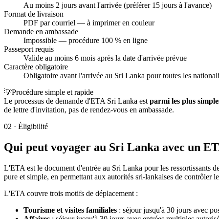
Au moins 2 jours avant l'arrivée (préférer 15 jours à l'avance)
Format de livraison
PDF par courriel — à imprimer en couleur
Demande en ambassade
Impossible — procédure 100 % en ligne
Passeport requis
Valide au moins 6 mois après la date d'arrivée prévue
Caractère obligatoire
Obligatoire avant l'arrivée au Sri Lanka pour toutes les nationali
💡
Procédure simple et rapide
Le processus de demande d'ETA Sri Lanka est
parmi les plus simpl
de lettre d'invitation, pas de rendez-vous en ambassade.
02
·
Éligibilité
Qui peut voyager au Sri Lanka avec un ETA
L'ETA est le document d'entrée au Sri Lanka pour les ressortissants de
pure et simple, en permettant aux autorités sri-lankaises de contrôler l
L'ETA couvre trois motifs de déplacement :
Tourisme et visites familiales
: séjour jusqu'à 30 jours avec poss
Affaires
: séjour jusqu'à 30 jours avec entrées multiples autoris