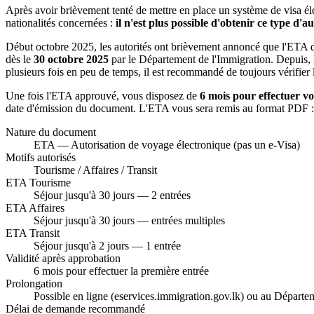
Après avoir brièvement tenté de mettre en place un système de visa éle
nationalités concernées :
il n'est plus possible d'obtenir ce type d'
Début octobre 2025, les autorités ont brièvement annoncé que l'ETA dev
dès le
30 octobre 2025
par le Département de l'Immigration. Depuis,
plusieurs fois en peu de temps, il est recommandé de toujours vérifier 
Une fois l'ETA approuvé, vous disposez de
6 mois pour effectuer v
date d'émission du document. L'ETA vous sera remis au format PDF : i
Nature du document
ETA — Autorisation de voyage électronique (pas un e-Visa)
Motifs autorisés
Tourisme / Affaires / Transit
ETA Tourisme
Séjour jusqu'à 30 jours — 2 entrées
ETA Affaires
Séjour jusqu'à 30 jours — entrées multiples
ETA Transit
Séjour jusqu'à 2 jours — 1 entrée
Validité après approbation
6 mois pour effectuer la première entrée
Prolongation
Possible en ligne (eservices.immigration.gov.lk) ou au Départe
Délai de demande recommandé