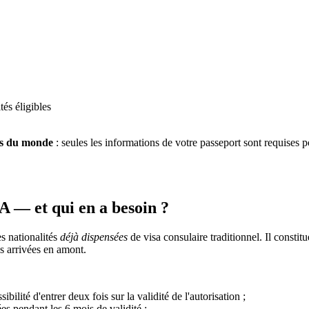
tés éligibles
es du monde
: seules les informations de votre passeport sont requises p
 — et qui en a besoin ?
s nationalités
déjà dispensées
de visa consulaire traditionnel. Il consti
es arrivées en amont.
ibilité d'entrer deux fois sur la validité de l'autorisation ;
ées pendant les 6 mois de validité ;