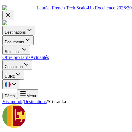
Lauréat French Tech Scale-Up Excellence 2026/2
Destinations
Documents
Solutions
Offre pro
Tarifs
Actualités
Connexion
EUR
€
Démo
Menu
Visamundi
/
Destinations
/
Sri Lanka