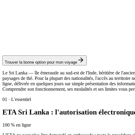
ETA Transit
Service Visamundi : 39 € TTC
Visa électronique
Trouver la bonne option pour mon voyage
Le Sri Lanka — île émeraude au sud-est de l'Inde, héritière de l'ancie
paysages de thé. Pour la plupart des nationalités, l'accès au territoir
ligne, délivrée en quelques jours sur simple présentation des informatio
Comprendre son fonctionnement, ses modalités et ses limites vous per
01
·
L'essentiel
ETA Sri Lanka : l'autorisation électronique
100 % en ligne