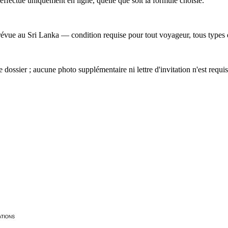
ffectue uniquement en ligne, quelle que soit la formule choisie.
 prévue au Sri Lanka — condition requise pour tout voyageur, tous type
 dossier ; aucune photo supplémentaire ni lettre d'invitation n'est requis