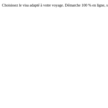
Choisissez le visa adapté à votre voyage. Démarche 100 % en ligne, su
ETA Business
Service Visamundi : 39 € TTC
Frais consulaires : ≈ 50 €
(
55 USD
)
Autorisation
ETA Tourisme 30 jours
Service Visamundi : 39 € TTC
Frais consulaires : ≈ 45 €
(
50 USD
)
Autorisation