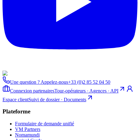
Une question ? Appelez-nous
+33 (0)2 85 52 04 50
Connexion partenaires
Tour-opérateurs · Agences · API
Espace client
Suivi de dossier · Documents
Plateforme
Formulaire de demande unifié
VM Partners
Nomamundi