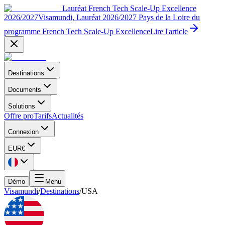
Lauréat French Tech Scale-Up Excellence
2026/2027
Visamundi, Lauréat 2026/2027 Pays de la Loire du
programme French Tech Scale-Up Excellence
Lire l'article
Destinations
Documents
Solutions
Offre pro
Tarifs
Actualités
Connexion
EUR
€
Démo
Menu
Visamundi
/
Destinations
/
USA