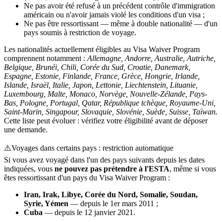
Ne pas avoir été refusé à un précédent contrôle d'immigration
américain ou n'avoir jamais violé les conditions d'un visa ;
Ne pas être ressortissant — même à double nationalité — d'un
pays soumis à restriction de voyage.
Les nationalités actuellement éligibles au Visa Waiver Program
comprennent notamment :
Allemagne, Andorre, Australie, Autriche,
Belgique, Brunéi, Chili, Corée du Sud, Croatie, Danemark,
Espagne, Estonie, Finlande, France, Grèce, Hongrie, Irlande,
Islande, Israël, Italie, Japon, Lettonie, Liechtenstein, Lituanie,
Luxembourg, Malte, Monaco, Norvège, Nouvelle-Zélande, Pays-
Bas, Pologne, Portugal, Qatar, République tchèque, Royaume-Uni,
Saint-Marin, Singapour, Slovaquie, Slovénie, Suède, Suisse, Taïwan.
Cette liste peut évoluer : vérifiez votre éligibilité avant de déposer
une demande.
⚠️
Voyages dans certains pays : restriction automatique
Si vous avez voyagé dans l'un des pays suivants depuis les dates
indiquées, vous
ne pouvez pas prétendre à l'ESTA
, même si vous
êtes ressortissant d'un pays du Visa Waiver Program :
Iran, Irak, Libye, Corée du Nord, Somalie, Soudan,
Syrie, Yémen
— depuis le 1er mars 2011 ;
Cuba
— depuis le 12 janvier 2021.