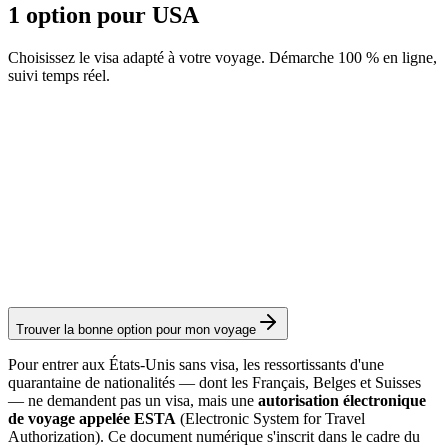
1 option pour USA
Choisissez le visa adapté à votre voyage. Démarche 100 % en ligne,
suivi temps réel.
ESTA
Service Visamundi : 39 € TTC
Frais consulaires : ≈ 35 €
(
40 USD
)
Autorisation
Trouver la bonne option pour mon voyage
Pour entrer aux États-Unis sans visa, les ressortissants d'une
quarantaine de nationalités — dont les Français, Belges et Suisses
— ne demandent pas un visa, mais une
autorisation électronique
de voyage appelée ESTA
(Electronic System for Travel
Authorization). Ce document numérique s'inscrit dans le cadre du