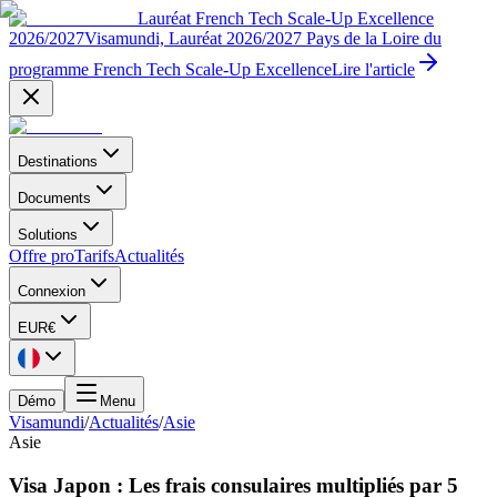
Lauréat French Tech Scale-Up Excellence
2026/2027
Visamundi, Lauréat 2026/2027 Pays de la Loire du
programme French Tech Scale-Up Excellence
Lire l'article
Destinations
Documents
Solutions
Offre pro
Tarifs
Actualités
Connexion
EUR
€
Démo
Menu
Visamundi
/
Actualités
/
Asie
Asie
Visa Japon : Les frais consulaires multipliés par 5