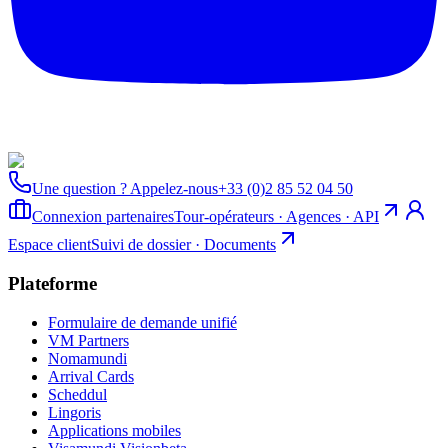
Une question ? Appelez-nous
+33 (0)2 85 52 04 50
Connexion partenaires
Tour-opérateurs · Agences · API
Espace client
Suivi de dossier · Documents
Plateforme
Formulaire de demande unifié
VM Partners
Nomamundi
Arrival Cards
Scheddul
Lingoris
Applications mobiles