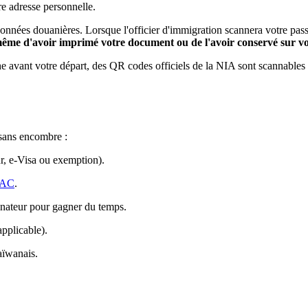
e adresse personnelle.
nées douanières. Lorsque l'officier d'immigration scannera votre passep
même d'avoir imprimé votre document ou de l'avoir conservé sur vo
e avant votre départ, des QR codes officiels de la NIA sont scannables 
 sans encombre :
eur, e-Visa ou exemption).
TWAC
.
inateur pour gagner du temps.
pplicable).
aïwanais.