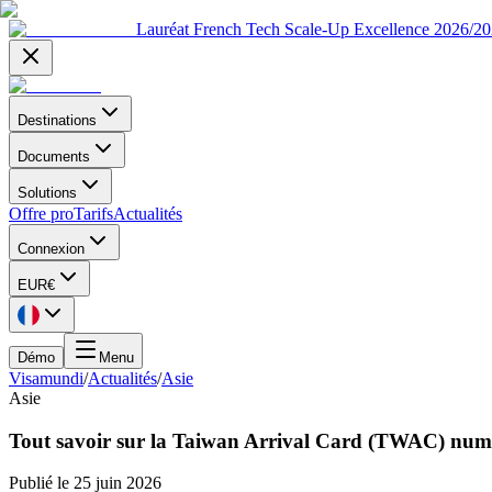
Lauréat French Tech Scale-Up Excellence 2026/2
Destinations
Documents
Solutions
Offre pro
Tarifs
Actualités
Connexion
EUR
€
Démo
Menu
Visamundi
/
Actualités
/
Asie
Asie
Tout savoir sur la Taiwan Arrival Card (TWAC) numé
Publié le
25 juin 2026