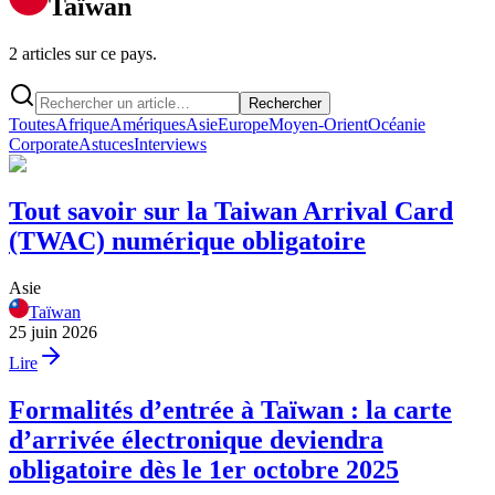
Taïwan
2 articles sur ce pays.
Rechercher
Toutes
Afrique
Amériques
Asie
Europe
Moyen-Orient
Océanie
Corporate
Astuces
Interviews
Tout savoir sur la Taiwan Arrival Card
(TWAC) numérique obligatoire
Asie
Taïwan
25 juin 2026
Lire
Formalités d’entrée à Taïwan : la carte
d’arrivée électronique deviendra
obligatoire dès le 1er octobre 2025