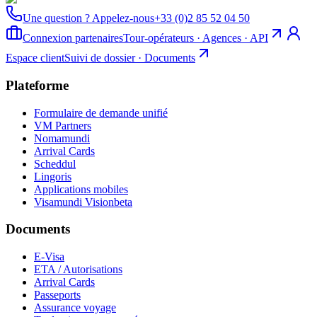
Une question ? Appelez-nous
+33 (0)2 85 52 04 50
Connexion partenaires
Tour-opérateurs · Agences · API
Espace client
Suivi de dossier · Documents
Plateforme
Formulaire de demande unifié
VM Partners
Nomamundi
Arrival Cards
Scheddul
Lingoris
Applications mobiles
Visamundi Vision
beta
Documents
E-Visa
ETA / Autorisations
Arrival Cards
Passeports
Assurance voyage