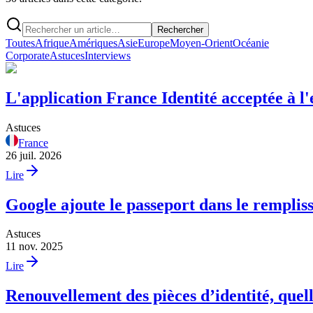
Rechercher
Toutes
Afrique
Amériques
Asie
Europe
Moyen-Orient
Océanie
Corporate
Astuces
Interviews
L'application France Identité acceptée à l
Astuces
France
26 juil. 2026
Lire
Google ajoute le passeport dans le rempli
Astuces
11 nov. 2025
Lire
Renouvellement des pièces d’identité, quell