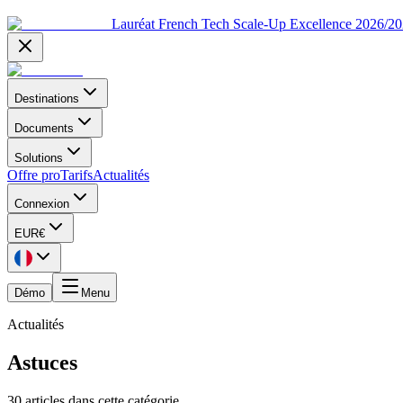
Lauréat French Tech Scale-Up Excellence 2026/2
Destinations
Documents
Solutions
Offre pro
Tarifs
Actualités
Connexion
EUR
€
Démo
Menu
Actualités
Astuces
30 articles dans cette catégorie.