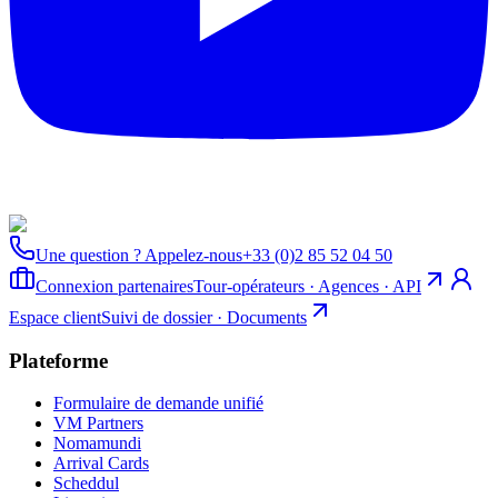
Une question ? Appelez-nous
+33 (0)2 85 52 04 50
Connexion partenaires
Tour-opérateurs · Agences · API
Espace client
Suivi de dossier · Documents
Plateforme
Formulaire de demande unifié
VM Partners
Nomamundi
Arrival Cards
Scheddul