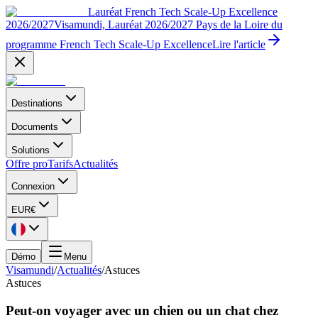
Lauréat French Tech Scale-Up Excellence
2026/2027
Visamundi, Lauréat 2026/2027 Pays de la Loire du
programme French Tech Scale-Up Excellence
Lire l'article
Destinations
Documents
Solutions
Offre pro
Tarifs
Actualités
Connexion
EUR
€
Démo
Menu
Visamundi
/
Actualités
/
Astuces
Astuces
Peut-on voyager avec un chien ou un chat chez