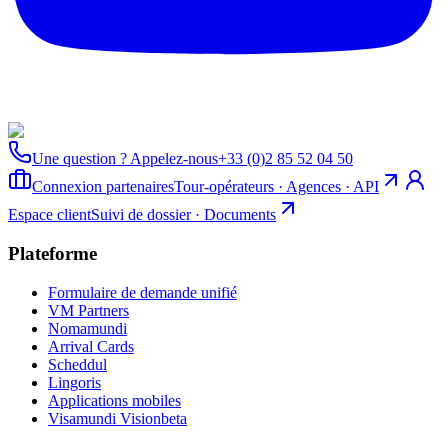
Une question ? Appelez-nous
+33 (0)2 85 52 04 50
Connexion partenaires
Tour-opérateurs · Agences · API
Espace client
Suivi de dossier · Documents
Plateforme
Formulaire de demande unifié
VM Partners
Nomamundi
Arrival Cards
Scheddul
Lingoris
Applications mobiles
Visamundi Vision
beta