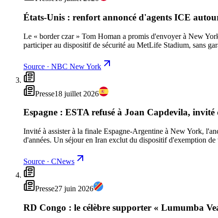
États-Unis : renfort annoncé d'agents ICE autour
Le « border czar » Tom Homan a promis d'envoyer à New York « 
participer au dispositif de sécurité au MetLife Stadium, sans gara
Source
·
NBC New York
Presse
18 juillet 2026
Espagne : ESTA refusé à Joan Capdevila, invité d
Invité à assister à la finale Espagne-Argentine à New York, l'an
d'années. Un séjour en Iran exclut du dispositif d'exemption d
Source
·
CNews
Presse
27 juin 2026
RD Congo : le célèbre supporter « Lumumba Vea »