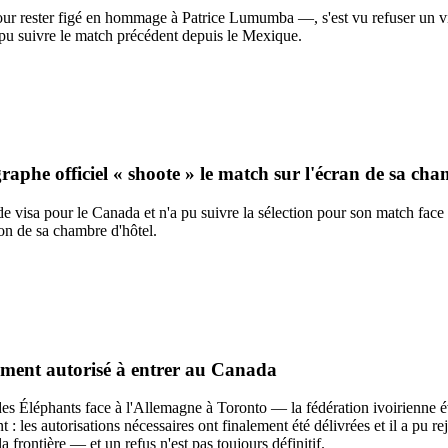
rester figé en hommage à Patrice Lumumba —, s'est vu refuser un visa
t pu suivre le match précédent depuis le Mexique.
raphe officiel « shoote » le match sur l'écran de sa ch
e visa pour le Canada et n'a pu suivre la sélection pour son match face 
on de sa chambre d'hôtel.
lement autorisé à entrer au Canada
 des Éléphants face à l'Allemagne à Toronto — la fédération ivoirienne 
: les autorisations nécessaires ont finalement été délivrées et il a pu re
 frontière — et un refus n'est pas toujours définitif.