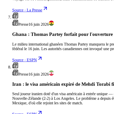
Source
·
La Presse
Presse
16 juin 2026
Ghana : Thomas Partey forfait pour l'ouverture ap
Le milieu international ghanéen Thomas Partey manquera le premi
fédéral le 16 juin. Les autorités canadiennes ont invoqué une p
Source
·
ESPN
Presse
16 juin 2026
Iran : le visa américain expiré de Mehdi Torabi 
Seul joueur iranien doté d'un visa américain à entrée unique — q
Nouvelle-Zélande (2-2) à Los Angeles. Le problème a depuis été r
Mexique, d'où elle rejoint les sites de match.