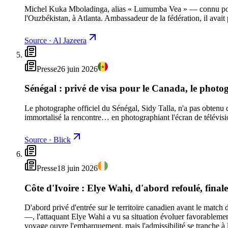
Michel Kuka Mboladinga, alias « Lumumba Vea » — connu pour 
l'Ouzbékistan, à Atlanta. Ambassadeur de la fédération, il avai
Source
·
Al Jazeera
Presse
26 juin 2026
Sénégal : privé de visa pour le Canada, le photog
Le photographe officiel du Sénégal, Sidy Talla, n'a pas obtenu d
immortalisé la rencontre… en photographiant l'écran de télévisi
Source
·
Blick
Presse
18 juin 2026
Côte d'Ivoire : Elye Wahi, d'abord refoulé, fina
D'abord privé d'entrée sur le territoire canadien avant le match
—, l'attaquant Elye Wahi a vu sa situation évoluer favorablement 
voyage ouvre l'embarquement, mais l'admissibilité se tranche à la