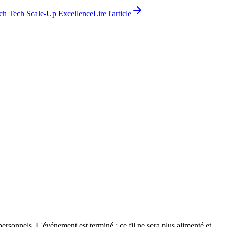
ch Tech Scale-Up Excellence
Lire l'article
 personnels. L'événement est terminé : ce fil ne sera plus alimenté et