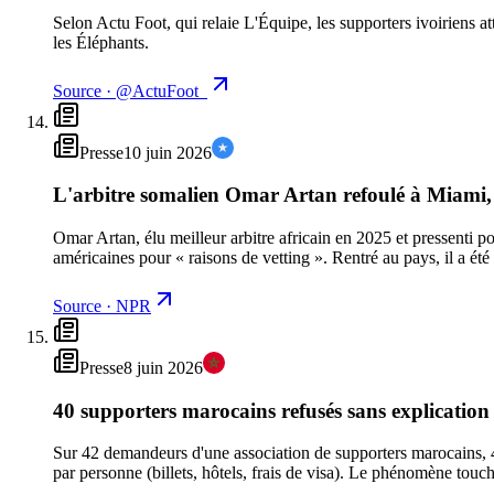
Selon Actu Foot, qui relaie L'Équipe, les supporters ivoiriens a
les Éléphants.
Source
·
@ActuFoot_
Presse
10 juin 2026
L'arbitre somalien Omar Artan refoulé à Miami, 
Omar Artan, élu meilleur arbitre africain en 2025 et pressenti p
américaines pour « raisons de vetting ». Rentré au pays, il a été 
Source
·
NPR
Presse
8 juin 2026
40 supporters marocains refusés sans explication 
Sur 42 demandeurs d'une association de supporters marocains, 40
par personne (billets, hôtels, frais de visa). Le phénomène touc