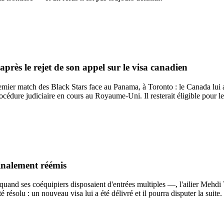
rès le rejet de son appel sur le visa canadien
er match des Black Stars face au Panama, à Toronto : le Canada lui a re
rocédure judiciaire en cours au Royaume-Uni. Il resterait éligible pour
finalement réémis
uand ses coéquipiers disposaient d'entrées multiples —, l'ailier Mehdi T
ésolu : un nouveau visa lui a été délivré et il pourra disputer la suite.