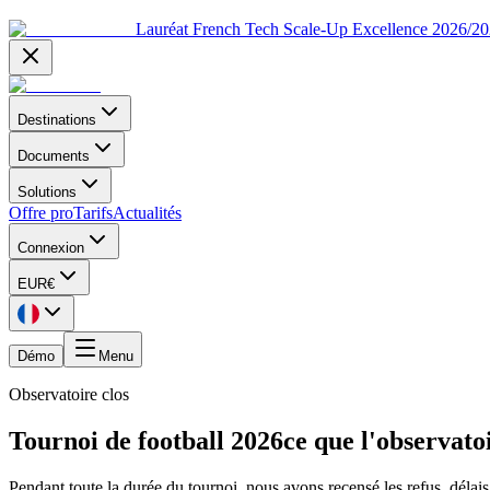
Lauréat French Tech Scale-Up Excellence 2026/2
Destinations
Documents
Solutions
Offre pro
Tarifs
Actualités
Connexion
EUR
€
Démo
Menu
Observatoire clos
Tournoi de football 2026
ce que l'observato
Pendant toute la durée du tournoi, nous avons recensé les refus, délais 