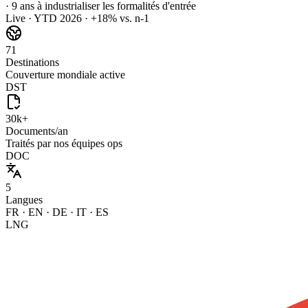
· 9 ans à industrialiser les formalités d'entrée
Live · YTD 2026 · +18% vs. n-1
71
Destinations
Couverture mondiale active
DST
30
k+
Documents/an
Traités par nos équipes ops
DOC
5
Langues
FR · EN · DE · IT · ES
LNG