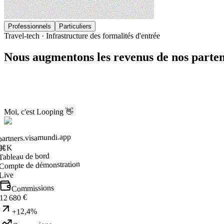
Professionnels
Particuliers
Travel-tech · Infrastructure des formalités d'entrée
Nous augmentons les revenus de nos parte
Demander une démo
Typologies concernées
Moi, c'est Looping 👋
partners.visamundi.app
⌘K
Tableau de bord
Compte de démonstration
Live
Commissions
12 680 €
+12,4%