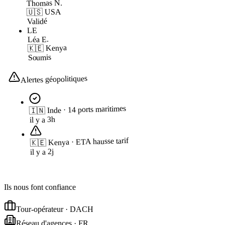
Thomas N.
🇺🇸 USA
Validé
LE
Léa E.
🇰🇪 Kenya
Soumis
Alertes géopolitiques
🇮🇳 Inde · 14 ports maritimes
il y a 3h
🇰🇪 Kenya · ETA hausse tarif
il y a 2j
Ils nous font confiance
Tour-opérateur · DACH
Réseau d'agences · FR