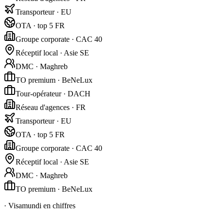
Transporteur · EU
OTA · top 5 FR
Groupe corporate · CAC 40
Réceptif local · Asie SE
DMC · Maghreb
TO premium · BeNeLux
Tour-opérateur · DACH
Réseau d'agences · FR
Transporteur · EU
OTA · top 5 FR
Groupe corporate · CAC 40
Réceptif local · Asie SE
DMC · Maghreb
TO premium · BeNeLux
· Visamundi en chiffres