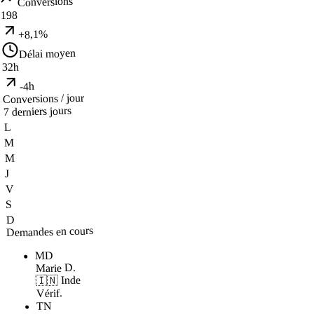
Conversions
198
+8,1%
Délai moyen
32h
-4h
Conversions / jour
7 derniers jours
L
M
M
J
V
S
D
Demandes en cours
MD
Marie D.
🇮🇳 Inde
Vérif.
TN