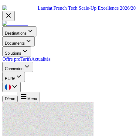
Lauréat French Tech Scale-Up Excellence 2026/2
Destinations
Documents
Solutions
Offre pro
Tarifs
Actualités
Connexion
EUR
€
Démo
Menu