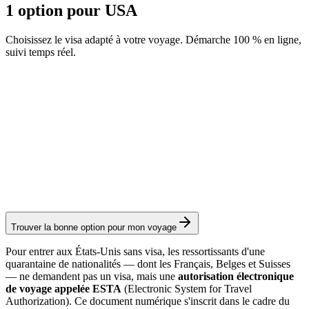
1 option pour USA
Choisissez le visa adapté à votre voyage. Démarche 100 % en ligne,
suivi temps réel.
ESTA
Service Visamundi : 39 € TTC
Frais consulaires : ≈ 35 €
(
40 USD
)
Autorisation
Trouver la bonne option pour mon voyage
Pour entrer aux États-Unis sans visa, les ressortissants d'une
quarantaine de nationalités — dont les Français, Belges et Suisses
— ne demandent pas un visa, mais une
autorisation électronique
de voyage appelée ESTA
(Electronic System for Travel
Authorization). Ce document numérique s'inscrit dans le cadre du