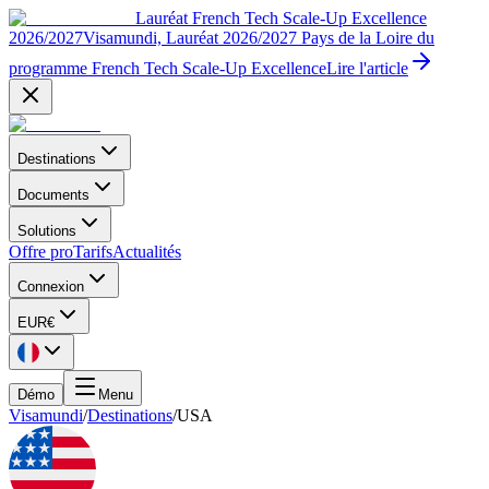
Lauréat French Tech Scale-Up Excellence
2026/2027
Visamundi, Lauréat 2026/2027 Pays de la Loire du
programme French Tech Scale-Up Excellence
Lire l'article
Destinations
Documents
Solutions
Offre pro
Tarifs
Actualités
Connexion
EUR
€
Démo
Menu
Visamundi
/
Destinations
/
USA