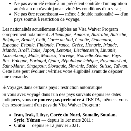
Ne pas avoir été refusé à un précédent contrôle d'immigration
américain ou n'avoir jamais violé les conditions d'un visa ;
Ne pas être ressortissant — même à double nationalité — d'un
pays soumis à restriction de voyage.
Les nationalités actuellement éligibles au Visa Waiver Program
comprennent notamment :
Allemagne, Andorre, Australie, Autriche,
Belgique, Brunéi, Chili, Corée du Sud, Croatie, Danemark,
Espagne, Estonie, Finlande, France, Grèce, Hongrie, Irlande,
Islande, Israël, Italie, Japon, Lettonie, Liechtenstein, Lituanie,
Luxembourg, Malte, Monaco, Norvège, Nouvelle-Zélande, Pays-
Bas, Pologne, Portugal, Qatar, République tchèque, Royaume-Uni,
Saint-Marin, Singapour, Slovaquie, Slovénie, Suède, Suisse, Taïwan.
Cette liste peut évoluer : vérifiez votre éligibilité avant de déposer
une demande.
⚠️
Voyages dans certains pays : restriction automatique
Si vous avez voyagé dans l'un des pays suivants depuis les dates
indiquées, vous
ne pouvez pas prétendre à l'ESTA
, même si vous
êtes ressortissant d'un pays du Visa Waiver Program :
Iran, Irak, Libye, Corée du Nord, Somalie, Soudan,
Syrie, Yémen
— depuis le 1er mars 2011 ;
Cuba
— depuis le 12 janvier 2021.