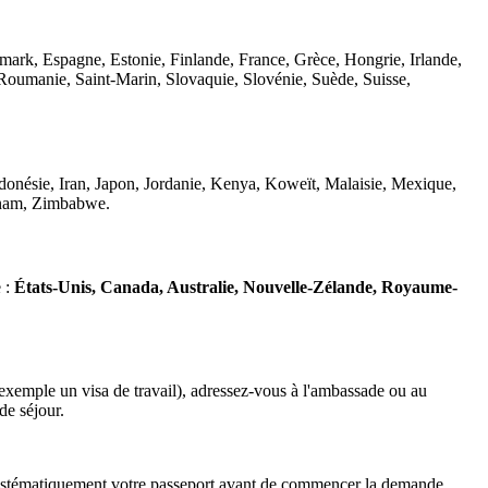
mark, Espagne, Estonie, Finlande, France, Grèce, Hongrie, Irlande,
Roumanie, Saint-Marin, Slovaquie, Slovénie, Suède, Suisse,
donésie, Iran, Japon, Jordanie, Kenya, Koweït, Malaisie, Mexique,
etnam, Zimbabwe.
e :
États-Unis, Canada, Australie, Nouvelle-Zélande, Royaume-
ar exemple un visa de travail), adressez-vous à l'ambassade ou au
de séjour.
z systématiquement votre passeport avant de commencer la demande.