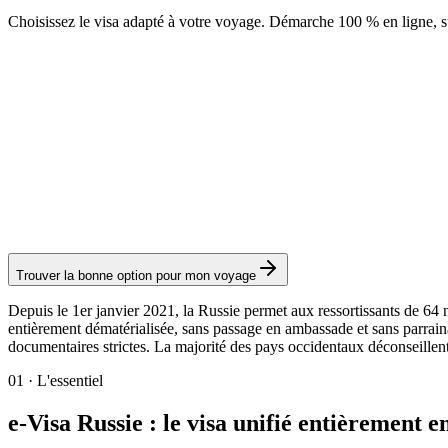
Choisissez le visa adapté à votre voyage. Démarche 100 % en ligne, su
e-Visa
Service Visamundi : 39 € TTC
Frais consulaires : ≈ 50 €
(
374 CNY
)
Visa électronique
Trouver la bonne option pour mon voyage
Depuis le 1er janvier 2021, la Russie permet aux ressortissants de 64 na
entièrement dématérialisée, sans passage en ambassade et sans parraina
documentaires strictes. La majorité des pays occidentaux déconseillen
01
·
L'essentiel
e-Visa Russie : le visa unifié entièrement e