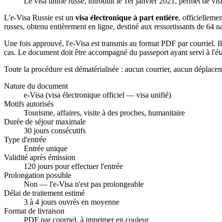
Le visa unifié russe, introduit le 1er janvier 2021, permet de visi
L'e-Visa Russie est un
visa électronique à part entière
, officielleme
russes, obtenu entièrement en ligne, destiné aux ressortissants de 64 na
Une fois approuvé, l'e-Visa est transmis au format PDF par courriel. Il
cas. Le document doit être accompagné du passeport ayant servi à l'éta
Toute la procédure est dématérialisée : aucun courrier, aucun dépla
Nature du document
e-Visa (visa électronique officiel — visa unifié)
Motifs autorisés
Tourisme, affaires, visite à des proches, humanitaire
Durée de séjour maximale
30 jours consécutifs
Type d'entrée
Entrée unique
Validité après émission
120 jours pour effectuer l'entrée
Prolongation possible
Non — l'e-Visa n'est pas prolongeable
Délai de traitement estimé
3 à 4 jours ouvrés en moyenne
Format de livraison
PDF par courriel, à imprimer en couleur