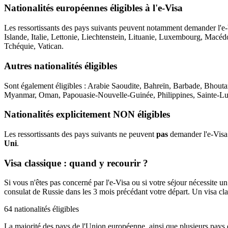
Nationalités européennes éligibles à l'e-Visa
Les ressortissants des pays suivants peuvent notamment demander l'e-
Islande, Italie, Lettonie, Liechtenstein, Lituanie, Luxembourg, Mac
Tchéquie, Vatican.
Autres nationalités éligibles
Sont également éligibles : Arabie Saoudite, Bahreïn, Barbade, Bhout
Myanmar, Oman, Papouasie-Nouvelle-Guinée, Philippines, Sainte-Luc
Nationalités explicitement NON éligibles
Les ressortissants des pays suivants ne peuvent
pas
demander l'e-Visa 
Uni
.
Visa classique : quand y recourir ?
Si vous n'êtes pas concerné par l'e-Visa ou si votre séjour nécessite u
consulat de Russie dans les 3 mois précédant votre départ. Un visa cl
64 nationalités éligibles
La majorité des pays de l'Union européenne, ainsi que plusieurs pays 