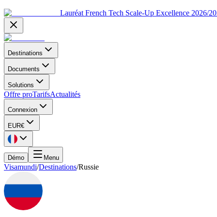
Lauréat French Tech Scale-Up Excellence 2026/2
Destinations
Documents
Solutions
Offre pro
Tarifs
Actualités
Connexion
EUR
€
Démo
Menu
Visamundi
/
Destinations
/
Russie