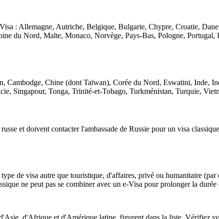
Visa : Allemagne, Autriche, Belgique, Bulgarie, Chypre, Croatie, Dane
édoine du Nord, Malte, Monaco, Norvège, Pays-Bas, Pologne, Portugal, 
an, Cambodge, Chine (dont Taïwan), Corée du Nord, Eswatini, Inde, In
ie, Singapour, Tonga, Trinité-et-Tobago, Turkménistan, Turquie, Vi
russe et doivent contacter l'ambassade de Russie pour un visa classiqu
n type de visa autre que touristique, d'affaires, privé ou humanitaire (p
assique ne peut pas se combiner avec un e-Visa pour prolonger la durée 
d'Asie, d'Afrique et d'Amérique latine, figurent dans la liste. Vérifie