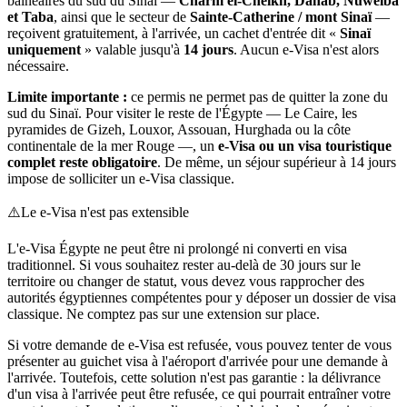
balnéaires du sud du Sinaï —
Charm el-Cheikh, Dahab, Nuweiba
et Taba
, ainsi que le secteur de
Sainte-Catherine / mont Sinaï
—
reçoivent gratuitement, à l'arrivée, un cachet d'entrée dit «
Sinaï
uniquement
» valable jusqu'à
14 jours
. Aucun e-Visa n'est alors
nécessaire.
Limite importante :
ce permis ne permet pas de quitter la zone du
sud du Sinaï. Pour visiter le reste de l'Égypte — Le Caire, les
pyramides de Gizeh, Louxor, Assouan, Hurghada ou la côte
continentale de la mer Rouge —, un
e-Visa ou un visa touristique
complet reste obligatoire
. De même, un séjour supérieur à 14 jours
impose de solliciter un e-Visa classique.
⚠️
Le e-Visa n'est pas extensible
L'e-Visa Égypte ne peut être ni prolongé ni converti en visa
traditionnel. Si vous souhaitez rester au-delà de 30 jours sur le
territoire ou changer de statut, vous devez vous rapprocher des
autorités égyptiennes compétentes pour y déposer un dossier de visa
classique. Ne comptez pas sur une extension sur place.
Si votre demande de e-Visa est refusée, vous pouvez tenter de vous
présenter au guichet visa à l'aéroport d'arrivée pour une demande à
l'arrivée. Toutefois, cette solution n'est pas garantie : la délivrance
d'un visa à l'arrivée peut être refusée, ce qui pourrait entraîner votre