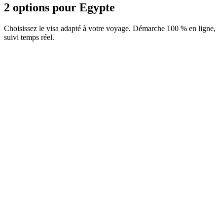
2 options pour Egypte
Choisissez le visa adapté à votre voyage. Démarche 100 % en ligne,
suivi temps réel.
e-Visa Entrée simple
Service Visamundi : 39 € TTC
Frais consulaires : ≈ 30 €
(
30 USD
)
Visa électronique
e-Visa Entrées Multiples
Service Visamundi : 39 € TTC