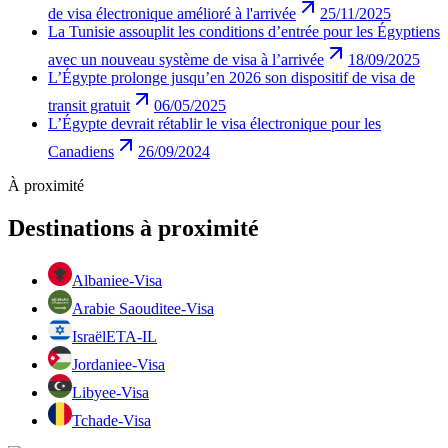
de visa électronique amélioré à l'arrivée
25/11/2025
La Tunisie assouplit les conditions d’entrée pour les Égyptiens
avec un nouveau système de visa à l’arrivée
18/09/2025
L’Égypte prolonge jusqu’en 2026 son dispositif de visa de
transit gratuit
06/05/2025
L’Égypte devrait rétablir le visa électronique pour les
Canadiens
26/09/2024
À proximité
Destinations à proximité
Albanie
e-Visa
Arabie Saoudite
e-Visa
Israël
ETA-IL
Jordanie
e-Visa
Libye
e-Visa
Tchad
e-Visa