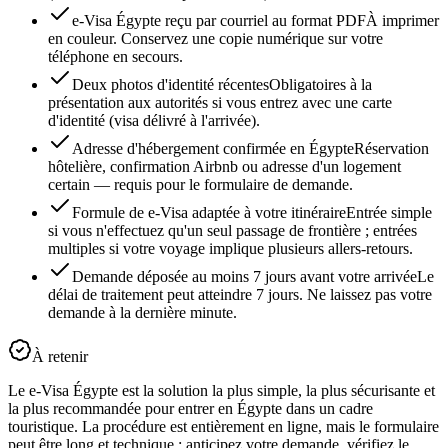
e-Visa Égypte reçu par courriel au format PDF
À imprimer
en couleur. Conservez une copie numérique sur votre
téléphone en secours.
Deux photos d'identité récentes
Obligatoires à la
présentation aux autorités si vous entrez avec une carte
d'identité (visa délivré à l'arrivée).
Adresse d'hébergement confirmée en Égypte
Réservation
hôtelière, confirmation Airbnb ou adresse d'un logement
certain — requis pour le formulaire de demande.
Formule de e-Visa adaptée à votre itinéraire
Entrée simple
si vous n'effectuez qu'un seul passage de frontière ; entrées
multiples si votre voyage implique plusieurs allers-retours.
Demande déposée au moins 7 jours avant votre arrivée
Le
délai de traitement peut atteindre 7 jours. Ne laissez pas votre
demande à la dernière minute.
À retenir
Le e-Visa Égypte est la solution la plus simple, la plus sécurisante et
la plus recommandée pour entrer en Égypte dans un cadre
touristique. La procédure est entièrement en ligne, mais le formulaire
peut être long et technique : anticipez votre demande, vérifiez le