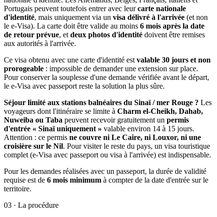
Portugais peuvent toutefois entrer avec leur
carte nationale
d'identité
, mais uniquement via un
visa délivré à l'arrivée
(et non
le e-Visa). La carte doit être valide au moins
6 mois après la date
de retour prévue
, et
deux photos d'identité
doivent être remises
aux autorités à l'arrivée.
Ce visa obtenu avec une carte d'identité est
valable 30 jours et non
prorogeable
: impossible de demander une extension sur place.
Pour conserver la souplesse d'une demande vérifiée avant le départ,
le e-Visa avec passeport reste la solution la plus sûre.
Séjour limité aux stations balnéaires du Sinaï / mer Rouge ?
Les
voyageurs dont l'itinéraire se limite à
Charm el-Cheikh, Dahab,
Nuweiba ou Taba
peuvent recevoir gratuitement un
permis
d'entrée « Sinaï uniquement »
valable environ 14 à 15 jours.
Attention : ce permis
ne couvre ni Le Caire, ni Louxor, ni une
croisière sur le Nil
. Pour visiter le reste du pays, un visa touristique
complet (e-Visa avec passeport ou visa à l'arrivée) est indispensable.
Pour les demandes réalisées avec un passeport, la durée de validité
requise est de
6 mois minimum
à compter de la date d'entrée sur le
territoire.
03
·
La procédure