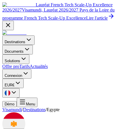
Lauréat French Tech Scale-Up Excellence
2026/2027
Visamundi, Lauréat 2026/2027 Pays de la Loire du
programme French Tech Scale-Up Excellence
Lire l'article
Destinations
Documents
Solutions
Offre pro
Tarifs
Actualités
Connexion
EUR
€
Démo
Menu
Visamundi
/
Destinations
/
Egypte