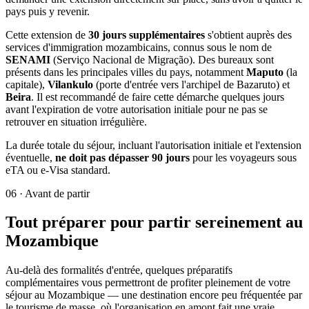
pays puis y revenir.
Cette extension de
30 jours supplémentaires
s'obtient auprès des
services d'immigration mozambicains, connus sous le nom de
SENAMI
(Serviço Nacional de Migração). Des bureaux sont
présents dans les principales villes du pays, notamment
Maputo
(la
capitale),
Vilankulo
(porte d'entrée vers l'archipel de Bazaruto) et
Beira
. Il est recommandé de faire cette démarche quelques jours
avant l'expiration de votre autorisation initiale pour ne pas se
retrouver en situation irrégulière.
La durée totale du séjour, incluant l'autorisation initiale et l'extension
éventuelle,
ne doit pas dépasser 90 jours
pour les voyageurs sous
eTA ou e-Visa standard.
06
·
Avant de partir
Tout préparer pour partir sereinement au
Mozambique
Au-delà des formalités d'entrée, quelques préparatifs
complémentaires vous permettront de profiter pleinement de votre
séjour au Mozambique — une destination encore peu fréquentée par
le tourisme de masse, où l'organisation en amont fait une vraie