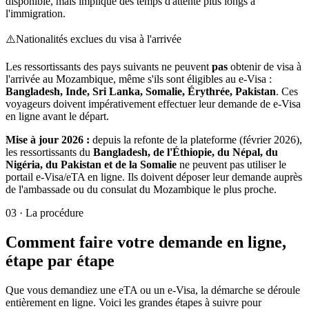
disponible, mais implique des temps d'attente plus longs à
l'immigration.
⚠️
Nationalités exclues du visa à l'arrivée
Les ressortissants des pays suivants ne peuvent
pas
obtenir de visa à
l'arrivée au Mozambique, même s'ils sont éligibles au e-Visa :
Bangladesh, Inde, Sri Lanka, Somalie, Érythrée, Pakistan
. Ces
voyageurs doivent impérativement effectuer leur demande de e-Visa
en ligne avant le départ.
Mise à jour 2026 :
depuis la refonte de la plateforme (février 2026),
les ressortissants du
Bangladesh, de l'Éthiopie, du Népal, du
Nigéria, du Pakistan et de la Somalie
ne peuvent pas utiliser le
portail e-Visa/eTA en ligne. Ils doivent déposer leur demande auprès
de l'ambassade ou du consulat du Mozambique le plus proche.
03
·
La procédure
Comment faire votre demande en ligne,
étape par étape
Que vous demandiez une eTA ou un e-Visa, la démarche se déroule
entièrement en ligne. Voici les grandes étapes à suivre pour