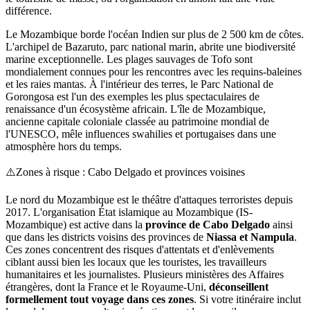
différence.
Le Mozambique borde l'océan Indien sur plus de 2 500 km de côtes.
L'archipel de Bazaruto, parc national marin, abrite une biodiversité
marine exceptionnelle. Les plages sauvages de Tofo sont
mondialement connues pour les rencontres avec les requins-baleines
et les raies mantas. À l'intérieur des terres, le Parc National de
Gorongosa est l'un des exemples les plus spectaculaires de
renaissance d'un écosystème africain. L'île de Mozambique,
ancienne capitale coloniale classée au patrimoine mondial de
l'UNESCO, mêle influences swahilies et portugaises dans une
atmosphère hors du temps.
⚠️
Zones à risque : Cabo Delgado et provinces voisines
Le nord du Mozambique est le théâtre d'attaques terroristes depuis
2017. L'organisation État islamique au Mozambique (IS-
Mozambique) est active dans la
province de Cabo Delgado
ainsi
que dans les districts voisins des provinces de
Niassa et Nampula
.
Ces zones concentrent des risques d'attentats et d'enlèvements
ciblant aussi bien les locaux que les touristes, les travailleurs
humanitaires et les journalistes. Plusieurs ministères des Affaires
étrangères, dont la France et le Royaume-Uni,
déconseillent
formellement tout voyage dans ces zones
. Si votre itinéraire inclut