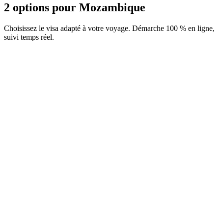
2 options pour Mozambique
Choisissez le visa adapté à votre voyage. Démarche 100 % en ligne,
suivi temps réel.
e-Visa
Service Visamundi : 39 € TTC
Frais consulaires : ≈ 170 €
(
12 250 MZN
)
Visa électronique
eTA
Service Visamundi : 39 € TTC