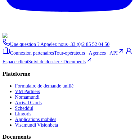
Une question ? Appelez-nous
+33 (0)2 85 52 04 50
Connexion partenaires
Tour-opérateurs · Agences · API
Espace client
Suivi de dossier · Documents
Plateforme
Formulaire de demande unifié
VM Partners
Nomamundi
Arrival Cards
Scheddul
Lingoris
Applications mobiles
Visamundi Vision
beta
Documents