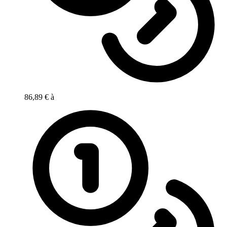
86,89 €
à