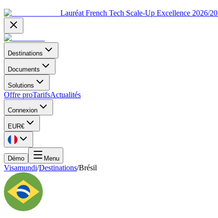
Lauréat French Tech Scale-Up Excellence 2026/2
Destinations
Documents
Solutions
Offre pro
Tarifs
Actualités
Connexion
EUR
€
Démo
Menu
Visamundi
/
Destinations
/
Brésil