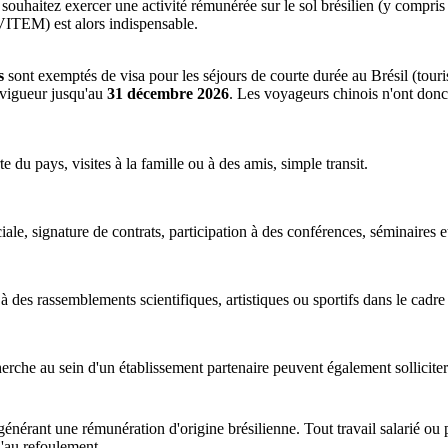
 souhaitez exercer une activité rémunérée sur le sol brésilien (y compris
 VITEM) est alors indispensable.
s
sont exemptés de visa pour les séjours de courte durée au Brésil (tourism
 vigueur jusqu'au
31 décembre 2026
. Les voyageurs chinois n'ont donc 
 du pays, visites à la famille ou à des amis, simple transit.
e, signature de contrats, participation à des conférences, séminaires et
 à des rassemblements scientifiques, artistiques ou sportifs dans le cadre 
rche au sein d'un établissement partenaire peuvent également solliciter l
générant une rémunération d'origine brésilienne. Tout travail salarié ou p
u'au refoulement.