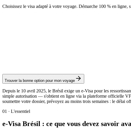
Choisissez le visa adapté à votre voyage. Démarche 100 % en ligne, su
eVisa Brésil
Service Visamundi : 39 € TTC
Frais consulaires : ≈ 75 €
(
80,90 USD
)
Visa électronique
Trouver la bonne option pour mon voyage
Depuis le 10 avril 2025, le Brésil exige un e-Visa pour les ressortissan
simple autorisation — s'obtient en ligne via la plateforme officielle 
soumettre votre dossier, prévoyez au moins trois semaines : le délai off
01
·
L'essentiel
e-Visa Brésil : ce que vous devez savoir 