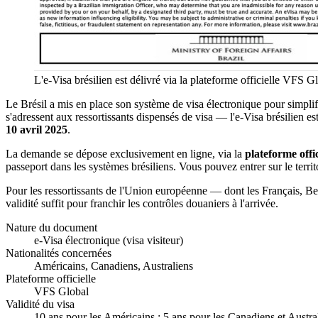
L'e-Visa brésilien est délivré via la plateforme officielle VFS G
Le Brésil a mis en place son système de visa électronique pour simpl
s'adressent aux ressortissants dispensés de visa — l'e-Visa brésilien e
10 avril 2025
.
La demande se dépose exclusivement en ligne, via la
plateforme offi
passeport dans les systèmes brésiliens. Vous pouvez entrer sur le territ
Pour les ressortissants de l'Union européenne — dont les Français, Be
validité suffit pour franchir les contrôles douaniers à l'arrivée.
Nature du document
e-Visa électronique (visa visiteur)
Nationalités concernées
Américains, Canadiens, Australiens
Plateforme officielle
VFS Global
Validité du visa
10 ans pour les Américains ; 5 ans pour les Canadiens et Austra