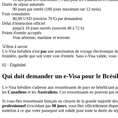
Durée de séjour autorisée
90 jours par entrée (180 jours maximum sur 12 mois)
Frais consulaires
80,90 USD (environ 70 €) par demandeur
Délai d'instruction officiel
jusqu'à 10 jours ouvrés (souvent 48 à 72 h)
Points d'entrée acceptés
Voie aérienne, maritime et terrestre
💡
Bon à savoir
L'e-Visa brésilien n'est
pas
une autorisation de voyage électronique de t
frontière, quelle que soit votre voie d'entrée. Sans e-Visa valide, vo
02
·
Éligibilité
Qui doit demander un e-Visa pour le Brésil
L'e-Visa brésilien s'adresse aux ressortissants de pays ne bénéficiant 
les
Canadiens
et les
Australiens
. Ces ressortissants ne peuvent pas e
Si vous êtes ressortissant français ou citoyen de la grande majorité d
professionnel
n'excédant pas
90 jours
, vous êtes officiellement disp
toutefois à ce que votre passeport soit valide pour toute la durée du séj