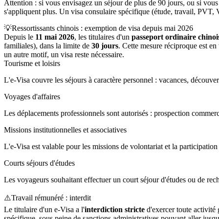
Attention : si vous envisagez un séjour de plus de 90 jours, ou si vous
s'appliquent plus. Un visa consulaire spécifique (étude, travail, PVT,
💡
Ressortissants chinois : exemption de visa depuis mai 2026
Depuis le
11 mai 2026
, les titulaires d'un
passeport ordinaire chinoi
familiales), dans la limite de
30 jours
. Cette mesure réciproque est en
un autre motif, un visa reste nécessaire.
Tourisme et loisirs
L'e-Visa couvre les séjours à caractère personnel : vacances, découverte
Voyages d'affaires
Les déplacements professionnels sont autorisés : prospection commercial
Missions institutionnelles et associatives
L'e-Visa est valable pour les missions de volontariat et la participation
Courts séjours d'études
Les voyageurs souhaitant effectuer un court séjour d'études ou de reche
⚠️
Travail rémunéré : interdit
Le titulaire d'un e-Visa a l'
interdiction stricte
d'exercer toute activité 
spécifique, sous peine de sanctions administratives pouvant aller jusq