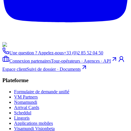
Une question ? Appelez-nous
+33 (0)2 85 52 04 50
Connexion partenaires
Tour-opérateurs · Agences · API
Espace client
Suivi de dossier · Documents
Plateforme
Formulaire de demande unifié
VM Partners
Nomamundi
Arrival Cards
Scheddul
Lingoris
Applications mobiles
Visamundi Vision
beta