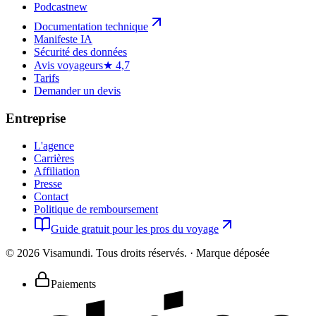
Podcast
new
Documentation technique
Manifeste IA
Sécurité des données
Avis voyageurs
★ 4,7
Tarifs
Demander un devis
Entreprise
L'agence
Carrières
Affiliation
Presse
Contact
Politique de remboursement
Guide gratuit pour les pros du voyage
©
2026
Visamundi.
Tous droits réservés.
·
Marque déposée
Paiements