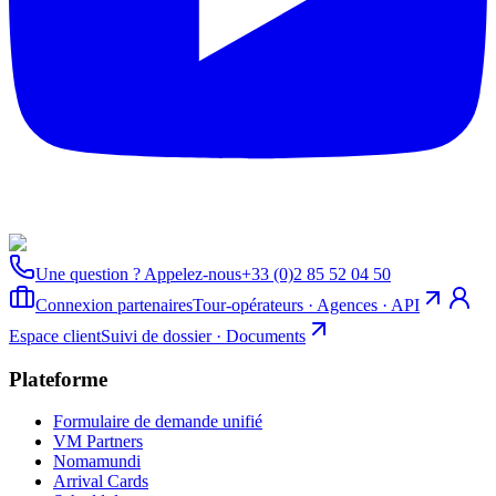
Une question ? Appelez-nous
+33 (0)2 85 52 04 50
Connexion partenaires
Tour-opérateurs · Agences · API
Espace client
Suivi de dossier · Documents
Plateforme
Formulaire de demande unifié
VM Partners
Nomamundi
Arrival Cards