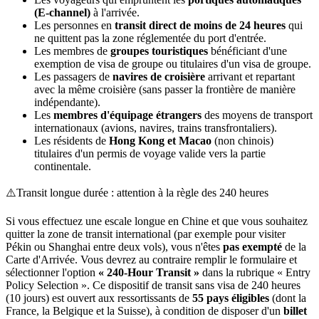
(E-channel)
à l'arrivée.
Les personnes en
transit direct de moins de 24 heures
qui
ne quittent pas la zone réglementée du port d'entrée.
Les membres de
groupes touristiques
bénéficiant d'une
exemption de visa de groupe ou titulaires d'un visa de groupe.
Les passagers de
navires de croisière
arrivant et repartant
avec la même croisière (sans passer la frontière de manière
indépendante).
Les
membres d'équipage étrangers
des moyens de transport
internationaux (avions, navires, trains transfrontaliers).
Les résidents de
Hong Kong et Macao
(non chinois)
titulaires d'un permis de voyage valide vers la partie
continentale.
⚠️
Transit longue durée : attention à la règle des 240 heures
Si vous effectuez une escale longue en Chine et que vous souhaitez
quitter la zone de transit international (par exemple pour visiter
Pékin ou Shanghai entre deux vols), vous n'êtes
pas exempté
de la
Carte d'Arrivée. Vous devrez au contraire remplir le formulaire et
sélectionner l'option
« 240-Hour Transit »
dans la rubrique « Entry
Policy Selection ». Ce dispositif de transit sans visa de 240 heures
(10 jours) est ouvert aux ressortissants de
55 pays éligibles
(dont la
France, la Belgique et la Suisse), à condition de disposer d'un
billet