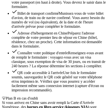
votre passeport (en haut à droite). Vous devrez le saisir dans le
formulaire.
Billet de transport confirmé
Munissez-vous de votre billet
d'avion, de train ou de navire confirmé. Vous aurez besoin du
numéro de vol (ou équivalent), de la date et de l'heure
d'arrivée prévue pour compléter le formulaire.
Adresse d'hébergement en Chine
Préparez l'adresse
complète de votre premier lieu de séjour en Chine (hôtel,
résidence, chez un proche). Cette information est demandée
dans le formulaire.
Connaître votre politique d'entrée
Renseignez-vous avant
de remplir le formulaire : voyagez-vous avec un visa
classique, sous exemption de visa de 30 jours, ou en transit de
240 heures ? La réponse détermine les sections à compléter.
QR code accessible à l'arrivée
Une fois le formulaire
soumis, sauvegardez le QR code généré sur votre téléphone
et/ou imprimez-le. Vérifiez que vous pourrez y accéder
facilement même sans connexion internet (capture d'écran ou
impression recommandée).
💡
Plan B en cas d'oubli
Si vous arrivez en Chine sans avoir rempli la Carte d'Arrivée
Numérique, des
bornes en libre-service (kiosques NIA)
sont