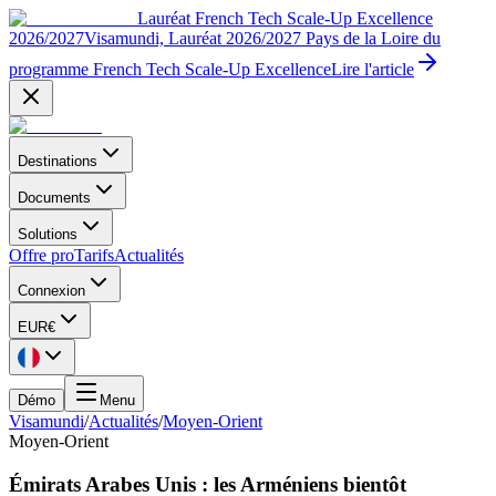
Lauréat French Tech Scale-Up Excellence
2026/2027
Visamundi, Lauréat 2026/2027 Pays de la Loire du
programme French Tech Scale-Up Excellence
Lire l'article
Destinations
Documents
Solutions
Offre pro
Tarifs
Actualités
Connexion
EUR
€
Démo
Menu
Visamundi
/
Actualités
/
Moyen-Orient
Moyen-Orient
Émirats Arabes Unis : les Arméniens bientôt