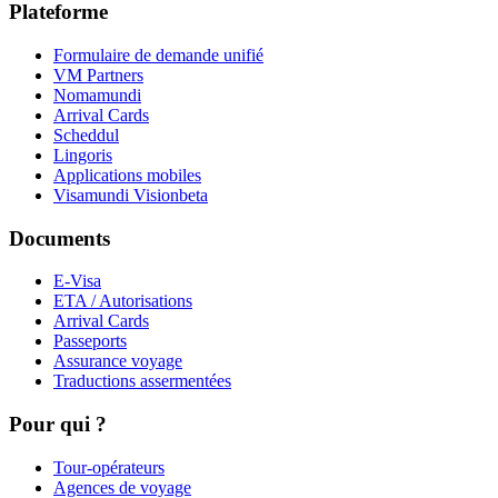
Plateforme
Formulaire de demande unifié
VM Partners
Nomamundi
Arrival Cards
Scheddul
Lingoris
Applications mobiles
Visamundi Vision
beta
Documents
E-Visa
ETA / Autorisations
Arrival Cards
Passeports
Assurance voyage
Traductions assermentées
Pour qui ?
Tour-opérateurs
Agences de voyage