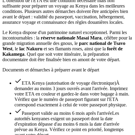
L'obtention de l'ETA est une condition nécessaire mais non
suffisante pour préparer un voyage au Kenya dans les meilleures
conditions. Plusieurs autres démarches doivent être anticipées bien
avant le départ : validité du passeport, vaccination, hébergement,
assurance voyage et connaissance des règles douanières locales.
Le Kenya dispose d'un patrimoine naturel exceptionnel. Parmi les
incontournables : la
réserve nationale Masai Mara
, célèbre pour la
grande migration annuelle des gnous, le
parc national de Tsavo
West
, le
lac Nakuru
et ses flamants roses, ainsi que la
forêt de
Kakamega
. Quel que soit votre itinéraire, la préparation
documentaire doit être finalisée bien en amont de votre départ.
Documents et démarches à préparer avant le départ
ETA Kenya (autorisation de voyage électronique)
À
demander au moins 3 jours ouvrés avant l'arrivée. Imprimez
votre ETA en couleur et gardez-le dans votre bagage à main.
Vérifiez que le numéro de passeport figurant sur l'ETA
correspond exactement à celui de votre passeport physique.
Passeport valide au moins 6 mois après l'arrivée
Les
autorités kenyanes exigent un passeport dont la date
d'expiration dépasse d'au moins 6 mois la date d'arrivée
prévue au Kenya. Vérifiez ce point en priorité, longtemps
avant votre départ.