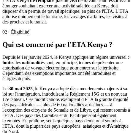
L'ETA Kenya
ne remplace pas
un visa de travail. Tout ressortissant
étranger souhaitant exercer une activité salariée au Kenya doit
disposer d'un permis de travail spécifique, en plus de l'ETA. L'ETA
autorise uniquement le tourisme, les voyages d'affaires, les visites à
des proches et le transit.
02
·
Éligibilité
Qui est concerné par l'ETA Kenya ?
Depuis le 1er janvier 2024, le Kenya applique un régime universel :
toutes les nationalités
sont, en principe, tenues de présenter une
autorisation de voyage électronique pour entrer sur le territoire.
Cependant, des exemptions importantes ont été introduites et
élargies depuis.
Le
30 mai 2025
, le Kenya a adopté des amendements majeurs à sa
loi sur l'immigration, introduisant le Règlement 15G et un nouveau
17e tableau. Ces modifications exemptent d'ETA la grande majorité
des pays africains — plus de 60 nationalités africaines — à
l'exception des citoyens de Somalie et de Libye, qui restent soumis à
l'ETA. Des pays des Caraïbes et du Pacifique sont également
exemptés. En pratique, seuls quelques pays demeurent soumis à
l'ETA, dont la plupart des pays européens, asiatiques et d'Amérique
du Nord.