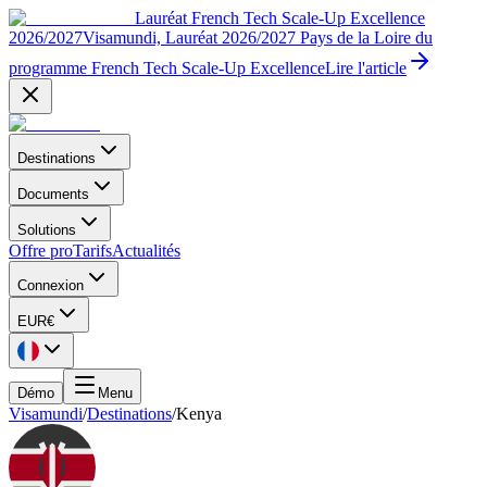
Lauréat French Tech Scale-Up Excellence
2026/2027
Visamundi, Lauréat 2026/2027 Pays de la Loire du
programme French Tech Scale-Up Excellence
Lire l'article
Destinations
Documents
Solutions
Offre pro
Tarifs
Actualités
Connexion
EUR
€
Démo
Menu
Visamundi
/
Destinations
/
Kenya