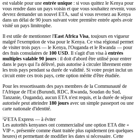
est valable pour une
entrée unique
: si vous quittez le Kenya pour
vous rendre dans un pays voisin et que vous souhaitez revenir, vous
devrez demander un nouvel ETA, sauf si vous revenez au Kenya
dans un délai de 90 jours suivant votre première entrée après avoir
visité un pays limitrophe.
Il est utile de mentionner l'
East Africa Visa
, toujours en vigueur
malgré l'exemption de visa pour le Kenya. Ce visa régional permet
de visiter trois pays — le Kenya, l'Ouganda et le Rwanda — pour
des frais consulaires de
100 USD
. Il s'agit d'un visa à
entrées
multiples valable 90 jours
: il doit d'abord être utilisé pour entrer
dans le pays qui l'a délivré, puis autorise à circuler librement entre
les trois pays pendant sa durée de validité. Si votre projet inclut un
circuit entre ces trois pays, cette option mérite d'être étudiée.
Pour les ressortissants des pays membres de la Communauté de
l'Afrique de l'Est (Burundi, RDC, Rwanda, Soudan du Sud,
Tanzanie, Ouganda), aucun ETA n'est requis, et la durée de séjour
autorisée peut atteindre
180 jours
avec un simple passeport ou une
carte nationale d'identité.
💡
ETA Express — à éviter
Les autorités kenyanes ont commercialisé une option ETA dite «
VIP », présentée comme étant traitée plus rapidement (en quelques
heures) et permettant de modifier les dates si nécessaire. Cette