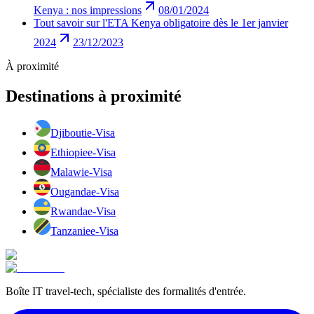
Kenya : nos impressions
08/01/2024
Tout savoir sur l'ETA Kenya obligatoire dès le 1er janvier
2024
23/12/2023
À proximité
Destinations à proximité
Djibouti
e-Visa
Ethiopie
e-Visa
Malawi
e-Visa
Ouganda
e-Visa
Rwanda
e-Visa
Tanzanie
e-Visa
Boîte IT travel-tech, spécialiste des formalités d'entrée.