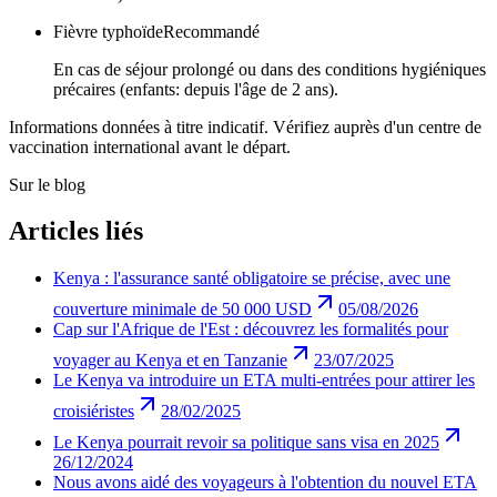
Fièvre typhoïde
Recommandé
En cas de séjour prolongé ou dans des conditions hygiéniques
précaires (enfants: depuis l'âge de 2 ans).
Informations données à titre indicatif. Vérifiez auprès d'un centre de
vaccination international avant le départ.
Sur le blog
Articles liés
Kenya : l'assurance santé obligatoire se précise, avec une
couverture minimale de 50 000 USD
05/08/2026
Cap sur l'Afrique de l'Est : découvrez les formalités pour
voyager au Kenya et en Tanzanie
23/07/2025
Le Kenya va introduire un ETA multi-entrées pour attirer les
croisiéristes
28/02/2025
Le Kenya pourrait revoir sa politique sans visa en 2025
26/12/2024
Nous avons aidé des voyageurs à l'obtention du nouvel ETA