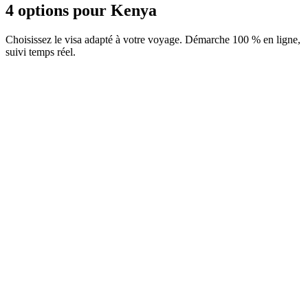
4 options pour Kenya
Choisissez le visa adapté à votre voyage. Démarche 100 % en ligne,
suivi temps réel.
ETA Business
Service Visamundi : 39 € TTC
Frais consulaires : ≈ 35 €
(
35 USD
)
Autorisation
ETA Tourisme
Service Visamundi : 39 € TTC