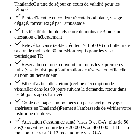
Thaïlande
Ou titre de séjour en cours de validité pour les
réfugiés
Photo d'identité en couleur récente
Fond blanc, visage
dégagé, format exigé par l'ambassade
Justificatif de domicile
Facture de moins de 3 mois ou
attestation d'hébergement
Relevé bancaire (solde créditeur ≥ 1 500 €) ou bulletin de
salaire de moins de 30 jours
Non requis pour les visas
touristiques TR
Réservation d'hôtel couvrant au moins les 7 premières
nuits (visa touristique)
Confirmation de réservation officielle
au nom du demandeur
Billet d'avion aller-retour (régime d'exemption de
visa)
Aller dans les 90 jours suivant la demande, retour dans
les 60 jours après l'arrivée
Copie des pages tamponnées du passeport (si voyages
antérieurs en Thaïlande)
Permet à l'ambassade de vérifier votre
historique d'entrées
Attestation d'assurance santé (visas O et O-A, plus de 50
ans)
Couverture minimale de 20 000 € ou 400 000 THB — 6
mois pour le visa O, 12 mois pour le visa O-A