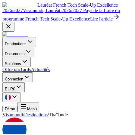
Lauréat French Tech Scale-Up Excellence
2026/2027
Visamundi, Lauréat 2026/2027 Pays de la Loire du
programme French Tech Scale-Up Excellence
Lire l'article
Destinations
Documents
Solutions
Offre pro
Tarifs
Actualités
Connexion
EUR
€
Démo
Menu
Visamundi
/
Destinations
/
Thaïlande