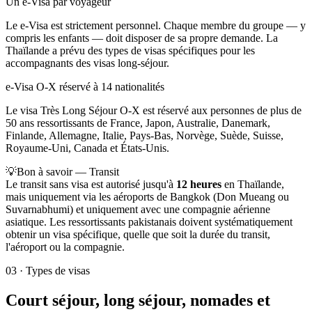
Un e-Visa par voyageur
Le e-Visa est strictement personnel. Chaque membre du groupe — y
compris les enfants — doit disposer de sa propre demande. La
Thaïlande a prévu des types de visas spécifiques pour les
accompagnants des visas long-séjour.
e-Visa O-X réservé à 14 nationalités
Le visa Très Long Séjour O-X est réservé aux personnes de plus de
50 ans ressortissants de France, Japon, Australie, Danemark,
Finlande, Allemagne, Italie, Pays-Bas, Norvège, Suède, Suisse,
Royaume-Uni, Canada et États-Unis.
💡
Bon à savoir — Transit
Le transit sans visa est autorisé jusqu'à
12 heures
en Thaïlande,
mais uniquement via les aéroports de Bangkok (Don Mueang ou
Suvarnabhumi) et uniquement avec une compagnie aérienne
asiatique. Les ressortissants pakistanais doivent systématiquement
obtenir un visa spécifique, quelle que soit la durée du transit,
l'aéroport ou la compagnie.
03
·
Types de visas
Court séjour, long séjour, nomades et