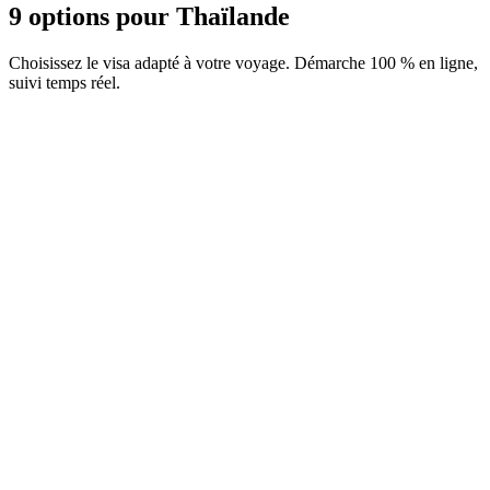
9 options pour Thaïlande
Choisissez le visa adapté à votre voyage. Démarche 100 % en ligne,
suivi temps réel.
Bénévolat / Famille en Thaïlande / Accompagnant
O-A, ED ou B
Service Visamundi : 49 € TTC
Frais consulaires : 70 €
Visa électronique
Business / Affaires (B)
Service Visamundi : 49 € TTC