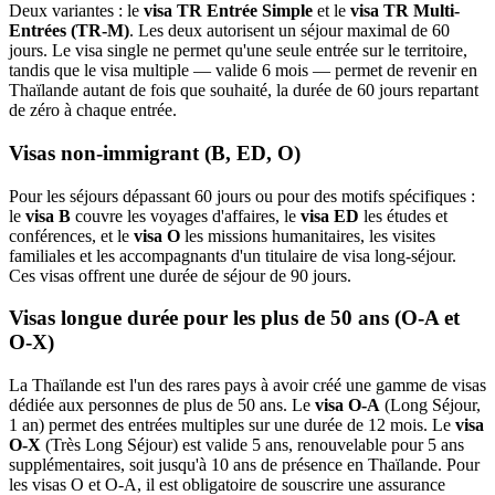
Deux variantes : le
visa TR Entrée Simple
et le
visa TR Multi-
Entrées (TR-M)
. Les deux autorisent un séjour maximal de 60
jours. Le visa single ne permet qu'une seule entrée sur le territoire,
tandis que le visa multiple — valide 6 mois — permet de revenir en
Thaïlande autant de fois que souhaité, la durée de 60 jours repartant
de zéro à chaque entrée.
Visas non-immigrant (B, ED, O)
Pour les séjours dépassant 60 jours ou pour des motifs spécifiques :
le
visa B
couvre les voyages d'affaires, le
visa ED
les études et
conférences, et le
visa O
les missions humanitaires, les visites
familiales et les accompagnants d'un titulaire de visa long-séjour.
Ces visas offrent une durée de séjour de 90 jours.
Visas longue durée pour les plus de 50 ans (O-A et
O-X)
La Thaïlande est l'un des rares pays à avoir créé une gamme de visas
dédiée aux personnes de plus de 50 ans. Le
visa O-A
(Long Séjour,
1 an) permet des entrées multiples sur une durée de 12 mois. Le
visa
O-X
(Très Long Séjour) est valide 5 ans, renouvelable pour 5 ans
supplémentaires, soit jusqu'à 10 ans de présence en Thaïlande. Pour
les visas O et O-A, il est obligatoire de souscrire une assurance