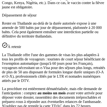
Congo, Kenya, Nigéria, etc.). Dans ce cas, le vaccin contre la fièvre
jaune est obligatoire.
Dépassement de séjour
Rester en Thaïlande au-delà de la durée autorisée expose à une
amende de 500 bahts par jour de dépassement, plafonnée à 20 000
bahts. Cela peut également entraîner une interdiction partielle ou
définitive du territoire thaïlandais.
À retenir
La Thaïlande offre l'une des gammes de visas les plus adaptées à
tous les profils de voyageurs : touristes de court séjour bénéficiant de
l'exemption automatique (jusqu'à 60 jours pour les Français),
voyageurs nécessitant un e-Visa pour des séjours plus longs, retraités
de plus de 50 ans disposant de formules longue durée uniques (O-A
et O-X), professionnels ciblés par le LTR et nomades numériques
attirés par le DTV.
La procédure est entièrement dématérialisée, mais elle demande de
l'anticipation : comptez
au moins un mois
avant votre arrivée pour
déposer votre dossier, rassemblez des documents irréprochables et
préparez-vous à répondre aux éventuelles relances de l'ambassade.
N'oubliez pas de remplir la carte TDAC dans les 72 heures