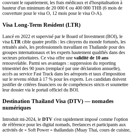
couvrant le rapatriement, les frais médicaux et d'hospitalisation à
hauteur d'un minimum de 20 000 € ou 400 000 THB (6 mois de
couverture pour le visa O, 12 mois pour le visa O-A).
Visa Long-Term Resident (LTR)
Lancé en 2022 et supervisé par le Board of Investment (BOI), le
visa
LTR
cible quatre profils : les citoyens du monde fortunés, les
retraités aisés, les professionnels travaillant en Thaïlande pour des
groupes internationaux et les experts hautement qualifiés dans des
secteurs prioritaires. Ce visa offre une
validité de 10 ans
renouvelable. Parmi ses avantages : suppression du reporting
trimestriel des 90 jours (remplacé par une déclaration annuelle),
accès au service Fast Track dans les aéroports et taux d'imposition
sur le revenu réduit à 17 % pour les experts. Les candidats doivent
justifier de critères financiers ou de compétences stricts et soumettre
leur dossier via le portail officiel du BOI.
Destination Thailand Visa (DTV) — nomades
numériques
Introduit mi-2024, le
DTV
s'est rapidement imposé comme l'option
de référence pour les digital nomads, freelances et participants aux
activités de « Soft Power » thaïlandais (Muay Thai, cours de cuisine,