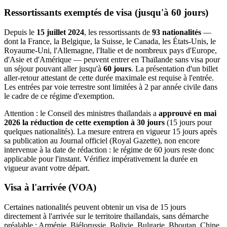
Ressortissants exemptés de visa (jusqu'à 60 jours)
Depuis le
15 juillet 2024
, les ressortissants de
93 nationalités
—
dont la France, la Belgique, la Suisse, le Canada, les États-Unis, le
Royaume-Uni, l'Allemagne, l'Italie et de nombreux pays d'Europe,
d'Asie et d'Amérique — peuvent entrer en Thaïlande sans visa pour
un séjour pouvant aller jusqu'à
60 jours
. La présentation d'un billet
aller-retour attestant de cette durée maximale est requise à l'entrée.
Les entrées par voie terrestre sont limitées à 2 par année civile dans
le cadre de ce régime d'exemption.
Attention : le Conseil des ministres thaïlandais a
approuvé en mai
2026 la réduction de cette exemption à 30 jours
(15 jours pour
quelques nationalités). La mesure entrera en vigueur 15 jours après
sa publication au Journal officiel (Royal Gazette), non encore
intervenue à la date de rédaction : le régime de 60 jours reste donc
applicable pour l'instant. Vérifiez impérativement la durée en
vigueur avant votre départ.
Visa à l'arrivée (VOA)
Certaines nationalités peuvent obtenir un visa de 15 jours
directement à l'arrivée sur le territoire thaïlandais, sans démarche
préalable : Arménie, Biélorussie, Bolivie, Bulgarie, Bhoutan, Chine,