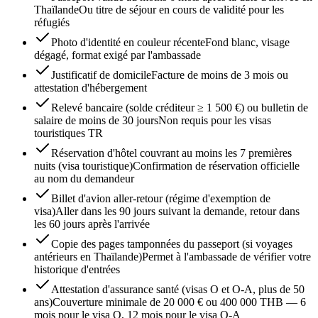
Thaïlande
Ou titre de séjour en cours de validité pour les
réfugiés
Photo d'identité en couleur récente
Fond blanc, visage
dégagé, format exigé par l'ambassade
Justificatif de domicile
Facture de moins de 3 mois ou
attestation d'hébergement
Relevé bancaire (solde créditeur ≥ 1 500 €) ou bulletin de
salaire de moins de 30 jours
Non requis pour les visas
touristiques TR
Réservation d'hôtel couvrant au moins les 7 premières
nuits (visa touristique)
Confirmation de réservation officielle
au nom du demandeur
Billet d'avion aller-retour (régime d'exemption de
visa)
Aller dans les 90 jours suivant la demande, retour dans
les 60 jours après l'arrivée
Copie des pages tamponnées du passeport (si voyages
antérieurs en Thaïlande)
Permet à l'ambassade de vérifier votre
historique d'entrées
Attestation d'assurance santé (visas O et O-A, plus de 50
ans)
Couverture minimale de 20 000 € ou 400 000 THB — 6
mois pour le visa O, 12 mois pour le visa O-A