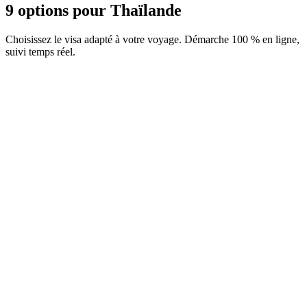
9 options pour Thaïlande
Choisissez le visa adapté à votre voyage. Démarche 100 % en ligne,
suivi temps réel.
Bénévolat / Famille en Thaïlande / Accompagnant
O-A, ED ou B
Service Visamundi : 49 € TTC
Frais consulaires : 70 €
Visa électronique
Business / Affaires (B)
Service Visamundi : 49 € TTC