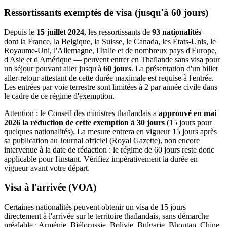
Ressortissants exemptés de visa (jusqu'à 60 jours)
Depuis le
15 juillet 2024
, les ressortissants de
93 nationalités
—
dont la France, la Belgique, la Suisse, le Canada, les États-Unis, le
Royaume-Uni, l'Allemagne, l'Italie et de nombreux pays d'Europe,
d'Asie et d'Amérique — peuvent entrer en Thaïlande sans visa pour
un séjour pouvant aller jusqu'à
60 jours
. La présentation d'un billet
aller-retour attestant de cette durée maximale est requise à l'entrée.
Les entrées par voie terrestre sont limitées à 2 par année civile dans
le cadre de ce régime d'exemption.
Attention : le Conseil des ministres thaïlandais a
approuvé en mai
2026 la réduction de cette exemption à 30 jours
(15 jours pour
quelques nationalités). La mesure entrera en vigueur 15 jours après
sa publication au Journal officiel (Royal Gazette), non encore
intervenue à la date de rédaction : le régime de 60 jours reste donc
applicable pour l'instant. Vérifiez impérativement la durée en
vigueur avant votre départ.
Visa à l'arrivée (VOA)
Certaines nationalités peuvent obtenir un visa de 15 jours
directement à l'arrivée sur le territoire thaïlandais, sans démarche
préalable : Arménie, Biélorussie, Bolivie, Bulgarie, Bhoutan, Chine,