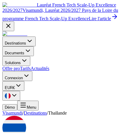
Lauréat French Tech Scale-Up Excellence
2026/2027
Visamundi, Lauréat 2026/2027 Pays de la Loire du
programme French Tech Scale-Up Excellence
Lire l'article
Destinations
Documents
Solutions
Offre pro
Tarifs
Actualités
Connexion
EUR
€
Démo
Menu
Visamundi
/
Destinations
/
Thaïlande