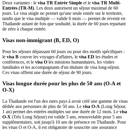
Deux variantes : le
visa TR Entrée Simple
et le
visa TR Multi-
Entrées (TR-M)
. Les deux autorisent un séjour maximal de 60
jours. Le visa single ne permet qu'une seule entrée sur le territoire,
tandis que le visa multiple — valide 6 mois — permet de revenir en
Thaïlande autant de fois que souhaité, la durée de 60 jours repartant
de zéro à chaque entrée.
Visas non-immigrant (B, ED, O)
Pour les séjours dépassant 60 jours ou pour des motifs spécifiques :
le
visa B
couvre les voyages d'affaires, le
visa ED
les études et
conférences, et le
visa O
les missions humanitaires, les visites
familiales et les accompagnants d'un titulaire de visa long-séjour.
Ces visas offrent une durée de séjour de 90 jours.
Visas longue durée pour les plus de 50 ans (O-A et
O-X)
La Thaïlande est l'un des rares pays à avoir créé une gamme de visas
dédiée aux personnes de plus de 50 ans. Le
visa O-A
(Long Séjour,
1 an) permet des entrées multiples sur une durée de 12 mois. Le
visa
O-X
(Très Long Séjour) est valide 5 ans, renouvelable pour 5 ans
supplémentaires, soit jusqu'à 10 ans de présence en Thaïlande. Pour
les visas O et O-A, il est obligatoire de souscrire une assurance