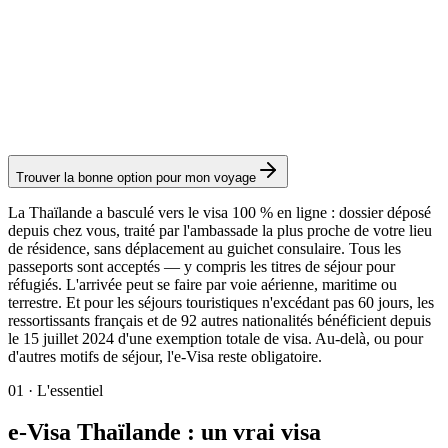
Tourisme - Multi-Entrées (TR-M)
Service Visamundi : 49 € TTC
Frais consulaires : 175 €
Visa électronique
Trouver la bonne option pour mon voyage
La Thaïlande a basculé vers le visa 100 % en ligne : dossier déposé
depuis chez vous, traité par l'ambassade la plus proche de votre lieu
de résidence, sans déplacement au guichet consulaire. Tous les
passeports sont acceptés — y compris les titres de séjour pour
réfugiés. L'arrivée peut se faire par voie aérienne, maritime ou
terrestre. Et pour les séjours touristiques n'excédant pas 60 jours, les
ressortissants français et de 92 autres nationalités bénéficient depuis
le 15 juillet 2024 d'une exemption totale de visa. Au-delà, ou pour
d'autres motifs de séjour, l'e-Visa reste obligatoire.
01
·
L'essentiel
e-Visa Thaïlande : un vrai visa