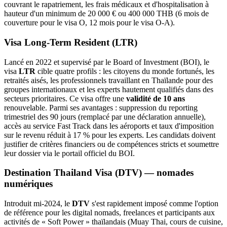
couvrant le rapatriement, les frais médicaux et d'hospitalisation à
hauteur d'un minimum de 20 000 € ou 400 000 THB (6 mois de
couverture pour le visa O, 12 mois pour le visa O-A).
Visa Long-Term Resident (LTR)
Lancé en 2022 et supervisé par le Board of Investment (BOI), le
visa
LTR
cible quatre profils : les citoyens du monde fortunés, les
retraités aisés, les professionnels travaillant en Thaïlande pour des
groupes internationaux et les experts hautement qualifiés dans des
secteurs prioritaires. Ce visa offre une
validité de 10 ans
renouvelable. Parmi ses avantages : suppression du reporting
trimestriel des 90 jours (remplacé par une déclaration annuelle),
accès au service Fast Track dans les aéroports et taux d'imposition
sur le revenu réduit à 17 % pour les experts. Les candidats doivent
justifier de critères financiers ou de compétences stricts et soumettre
leur dossier via le portail officiel du BOI.
Destination Thailand Visa (DTV) — nomades
numériques
Introduit mi-2024, le
DTV
s'est rapidement imposé comme l'option
de référence pour les digital nomads, freelances et participants aux
activités de « Soft Power » thaïlandais (Muay Thai, cours de cuisine,