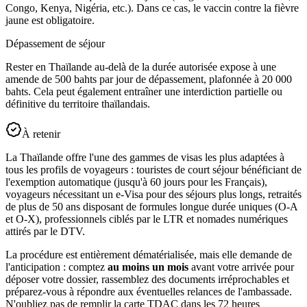
Congo, Kenya, Nigéria, etc.). Dans ce cas, le vaccin contre la fièvre
jaune est obligatoire.
Dépassement de séjour
Rester en Thaïlande au-delà de la durée autorisée expose à une
amende de 500 bahts par jour de dépassement, plafonnée à 20 000
bahts. Cela peut également entraîner une interdiction partielle ou
définitive du territoire thaïlandais.
À retenir
La Thaïlande offre l'une des gammes de visas les plus adaptées à
tous les profils de voyageurs : touristes de court séjour bénéficiant de
l'exemption automatique (jusqu'à 60 jours pour les Français),
voyageurs nécessitant un e-Visa pour des séjours plus longs, retraités
de plus de 50 ans disposant de formules longue durée uniques (O-A
et O-X), professionnels ciblés par le LTR et nomades numériques
attirés par le DTV.
La procédure est entièrement dématérialisée, mais elle demande de
l'anticipation : comptez
au moins un mois
avant votre arrivée pour
déposer votre dossier, rassemblez des documents irréprochables et
préparez-vous à répondre aux éventuelles relances de l'ambassade.
N'oubliez pas de remplir la carte TDAC dans les 72 heures