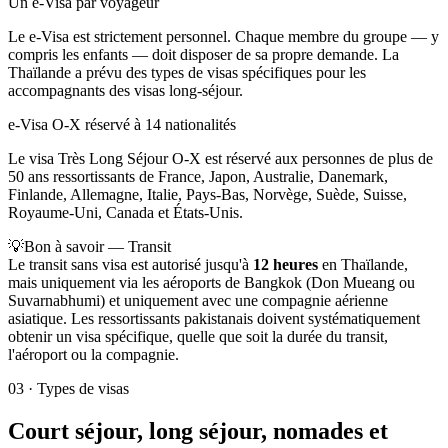
Un e-Visa par voyageur
Le e-Visa est strictement personnel. Chaque membre du groupe — y
compris les enfants — doit disposer de sa propre demande. La
Thaïlande a prévu des types de visas spécifiques pour les
accompagnants des visas long-séjour.
e-Visa O-X réservé à 14 nationalités
Le visa Très Long Séjour O-X est réservé aux personnes de plus de
50 ans ressortissants de France, Japon, Australie, Danemark,
Finlande, Allemagne, Italie, Pays-Bas, Norvège, Suède, Suisse,
Royaume-Uni, Canada et États-Unis.
💡
Bon à savoir — Transit
Le transit sans visa est autorisé jusqu'à
12 heures
en Thaïlande,
mais uniquement via les aéroports de Bangkok (Don Mueang ou
Suvarnabhumi) et uniquement avec une compagnie aérienne
asiatique. Les ressortissants pakistanais doivent systématiquement
obtenir un visa spécifique, quelle que soit la durée du transit,
l'aéroport ou la compagnie.
03
·
Types de visas
Court séjour, long séjour, nomades et