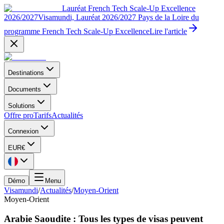
Lauréat French Tech Scale-Up Excellence
2026/2027
Visamundi, Lauréat 2026/2027 Pays de la Loire du
programme French Tech Scale-Up Excellence
Lire l'article
Destinations
Documents
Solutions
Offre pro
Tarifs
Actualités
Connexion
EUR
€
Démo
Menu
Visamundi
/
Actualités
/
Moyen-Orient
Moyen-Orient
Arabie Saoudite : Tous les types de visas peuvent