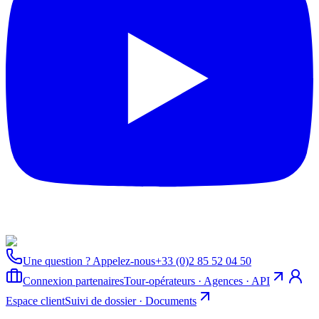
Une question ? Appelez-nous
+33 (0)2 85 52 04 50
Connexion partenaires
Tour-opérateurs · Agences · API
Espace client
Suivi de dossier · Documents