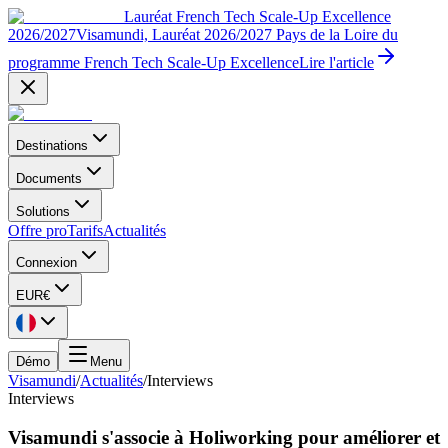
Lauréat French Tech Scale-Up Excellence
2026/2027
Visamundi, Lauréat 2026/2027 Pays de la Loire du
programme French Tech Scale-Up Excellence
Lire l'article
Destinations
Documents
Solutions
Offre pro
Tarifs
Actualités
Connexion
EUR
€
Démo
Menu
Visamundi
/
Actualités
/
Interviews
Interviews
Visamundi s'associe à Holiworking pour améliorer et