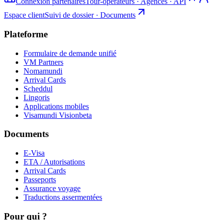
Connexion partenaires
Tour-opérateurs · Agences · API
Espace client
Suivi de dossier · Documents
Plateforme
Formulaire de demande unifié
VM Partners
Nomamundi
Arrival Cards
Scheddul
Lingoris
Applications mobiles
Visamundi Vision
beta
Documents
E-Visa
ETA / Autorisations
Arrival Cards
Passeports
Assurance voyage
Traductions assermentées
Pour qui ?