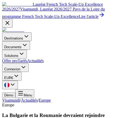
Lauréat French Tech Scale-Up Excellence
2026/2027
Visamundi, Lauréat 2026/2027 Pays de la Loire du
programme French Tech Scale-Up Excellence
Lire l'article
Destinations
Documents
Solutions
Offre pro
Tarifs
Actualités
Connexion
EUR
€
Démo
Menu
Visamundi
/
Actualités
/
Europe
Europe
La Bulgarie et la Roumanie devraient rejoindre