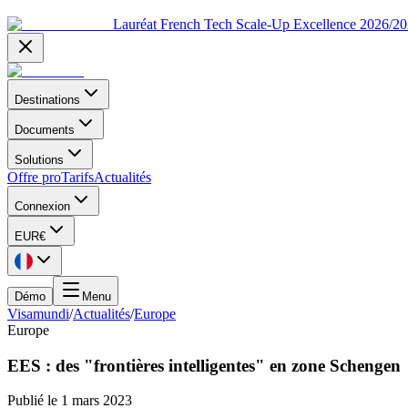
Lauréat French Tech Scale-Up Excellence 2026/2
Destinations
Documents
Solutions
Offre pro
Tarifs
Actualités
Connexion
EUR
€
Démo
Menu
Visamundi
/
Actualités
/
Europe
Europe
EES : des "frontières intelligentes" en zone Schengen
Publié le
1 mars 2023