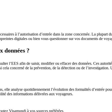
écessaires à l’autorisation d’entrée dans la zone concernée. La plupart
mpreintes digitales ou bien vous questionner sur vos documents de voya
ux données ?
ter l’EES afin de saisir, modifier ou effacer des données. Ces autorités
ié si cela concerné de la prévention, de la détection ou de l’investigati
ons, elle analyse quotidiennement l’évolution des formalités d’entrée pou
bilité des informations délivrées aux voyageurs.
ajoutez Visamundi à vos sources préférées.