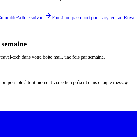
Colombie
Article suivant
Faut-il un passeport pour voyager au Royau
e semaine
é travel-tech dans votre boîte mail, une fois par semaine.
tion possible à tout moment via le lien présent dans chaque message.