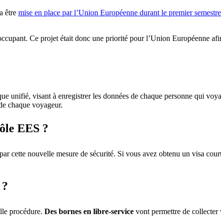
a être
mise en place par l’Union Européenne durant le premier semestr
éoccupant. Ce projet était donc une priorité pour l’Union Européenne afin 
que unifié, visant à enregistrer les données de chaque personne qui vo
e de chaque voyageur.
rôle EES ?
 par cette nouvelle mesure de sécurité. Si vous avez obtenu un visa cou
 ?
elle procédure.
Des bornes en libre-service
vont permettre de collecter