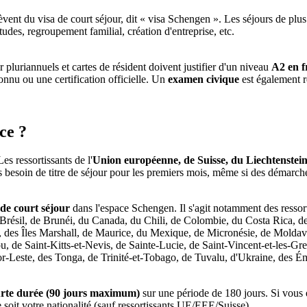
èvent du visa de court séjour, dit « visa Schengen ». Les séjours de plu
études, regroupement familial, création d'entreprise, etc.
r pluriannuels et cartes de résident doivent justifier d'un niveau
A2 en f
connu ou une certification officielle. Un
examen civique
est également r
ce ?
es ressortissants de l'
Union européenne, de Suisse, du Liechtenstein
us besoin de titre de séjour pour les premiers mois, même si des démarche
 de court séjour
dans l'espace Schengen. Il s'agit notamment des ressor
 Brésil, de Brunéi, du Canada, du Chili, de Colombie, du Costa Rica,
ie, des Îles Marshall, de Maurice, du Mexique, de Micronésie, de Mold
de Saint-Kitts-et-Nevis, de Sainte-Lucie, de Saint-Vincent-et-les-Gre
r-Leste, des Tonga, de Trinité-et-Tobago, de Tuvalu, d'Ukraine, des 
urte durée (90 jours maximum)
sur une période de 180 jours. Si vous 
e soit votre nationalité (sauf ressortissants UE/EEE/Suisse).