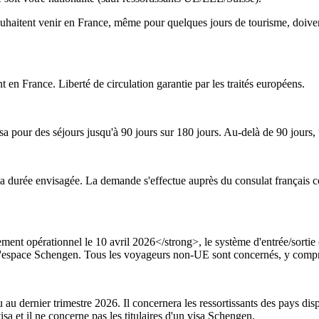
i souhaitent venir en France, même pour quelques jours de tourisme, doiv
t en France. Liberté de circulation garantie par les traités européens.
a pour des séjours jusqu'à 90 jours sur 180 jours. Au-delà de 90 jours, 
n la durée envisagée. La demande s'effectue auprès du consulat françai
ment opérationnel le 10 avril 2026</strong>, le système d'entrée/sorti
 l'espace Schengen. Tous les voyageurs non-UE sont concernés, y compr
 dernier trimestre 2026. Il concernera les ressortissants des pays dispe
sa et il ne concerne pas les titulaires d'un visa Schengen.