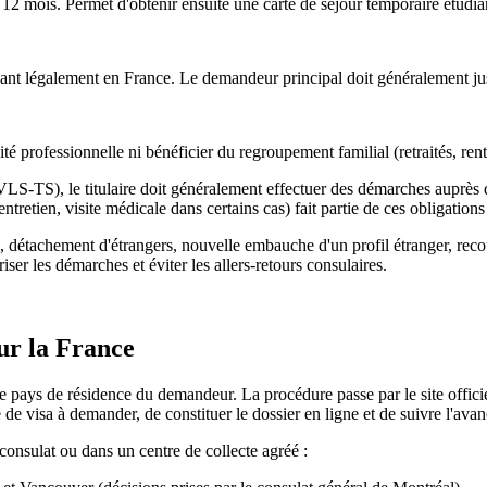
12 mois. Permet d'obtenir ensuite une carte de séjour temporaire étudian
ant légalement en France. Le demandeur principal doit généralement justi
té professionnelle ni bénéficier du regroupement familial (retraités, ren
VLS-TS), le titulaire doit généralement effectuer des démarches auprès d
entretien, visite médicale dans certains cas) fait partie de ces obligation
, détachement d'étrangers, nouvelle embauche d'un profil étranger, re
ser les démarches et éviter les allers-retours consulaires.
r la France
e pays de résidence du demandeur. La procédure passe par le site offici
pe de visa à demander, de constituer le dossier en ligne et de suivre l'a
consulat ou dans un centre de collecte agréé :