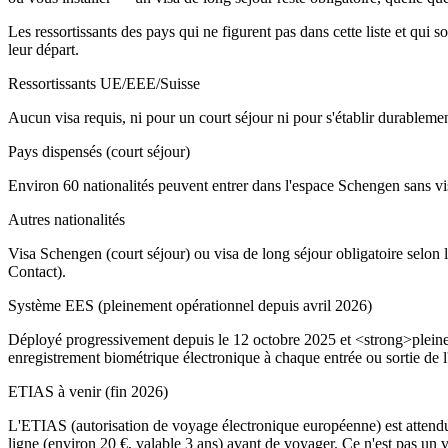
Les ressortissants des pays qui ne figurent pas dans cette liste et qu
leur départ.
Ressortissants UE/EEE/Suisse
Aucun visa requis, ni pour un court séjour ni pour s'établir durablemen
Pays dispensés (court séjour)
Environ 60 nationalités peuvent entrer dans l'espace Schengen sans vis
Autres nationalités
Visa Schengen (court séjour) ou visa de long séjour obligatoire selo
Contact).
Système EES (pleinement opérationnel depuis avril 2026)
Déployé progressivement depuis le 12 octobre 2025 et <strong>pleine
enregistrement biométrique électronique à chaque entrée ou sortie de
ETIAS à venir (fin 2026)
L'ETIAS (autorisation de voyage électronique européenne) est attendu au
ligne (environ 20 €, valable 3 ans) avant de voyager. Ce n'est pas un vi