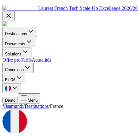
Lauréat French Tech Scale-Up Excellence 2026/2
Destinations
Documents
Solutions
Offre pro
Tarifs
Actualités
Connexion
EUR
€
Démo
Menu
Visamundi
/
Destinations
/
France