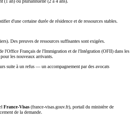
t (1 an) ou pluriannuelle (2 à 4 ans).
fier d'une certaine durée de résidence et de ressources stables.
tiers). Des preuves de ressources suffisantes sont exigées.
e l'Office Français de l'Immigration et de l'Intégration (OFII) dans les
s pour les nouveaux arrivants.
cours suite à un refus — un accompagnement par des avocats
el
France-Visas
(france-visas.gouv.fr), portail du ministère de
vancement de la demande.