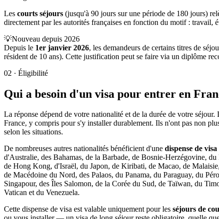
Les
courts séjours
(jusqu'à 90 jours sur une période de 180 jours) rel
directement par les autorités françaises en fonction du motif : travail, 
💡
Nouveau depuis 2026
Depuis le
1er janvier 2026
, les demandeurs de certains titres de séjou
résident de 10 ans). Cette justification peut se faire via un diplôme re
02
·
Éligibilité
Qui a besoin d'un visa pour entrer en Fran
La réponse dépend de votre nationalité et de la durée de votre séjour. L
France, y compris pour s'y installer durablement. Ils n'ont pas non pl
selon les situations.
De nombreuses autres nationalités bénéficient d'une
dispense de visa
d'Australie, des Bahamas, de la Barbade, de Bosnie-Herzégovine, du
de Hong Kong, d'Israël, du Japon, de Kiribati, de Macao, de Malais
de Macédoine du Nord, des Palaos, du Panama, du Paraguay, du Pérou, 
Singapour, des Îles Salomon, de la Corée du Sud, de Taïwan, du Timo
Vatican et du Venezuela.
Cette dispense de visa est valable uniquement pour les
séjours de co
ou vous installer — un visa de long séjour reste obligatoire, quelle qu