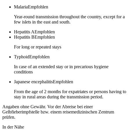
Malaria
Empfohlen
Year-round transmission throughout the country, except for a
few islets in the east and south.
Hepatitis A
Empfohlen
Hepatitis B
Empfohlen
For long or repeated stays
Typhoid
Empfohlen
In case of an extended stay or in precarious hygiene
conditions
Japanese encephalitis
Empfohlen
From the age of 2 months for expatriates or persons having to
stay in rural areas during the transmission period.
Angaben ohne Gewähr. Vor der Abreise bei einer
Gelbfieberimpfstelle bzw. einem reisemedizinischen Zentrum
prüfen.
In der Nähe