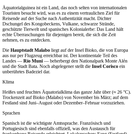
Äquatorialguinea ist ein Land, das noch selten von internationalen
Touristen besucht wird, was es zu einem vertraulichen Ziel für
Reisende auf der Suche nach Authentizität macht. Dichter
Dschungel des Kongobeckens, Vulkane, schwarze Strände,
geschützte Tierwelt und spanisches Kolonialerbe: Das Land hält
echte Überraschungen für diejenigen bereit, die sich die Zeit
nehmen, es zu entdecken.
Die
Hauptstadt Malabo
liegt auf der Insel Bioko, die von Europa
aus nur per Flugzeug erreichbar ist. Der kontinentale Teil des
Landes —
Río Muni
— beherbergt den Nationalpark Monte Alén
und die Stadt Bata. Noch abgelegener stellt die
Insel Corisco
ein
unberührtes Badeziel dar.
Klima
Heißes und feuchtes Äquatorialklima das ganze Jahr über (≈ 26 °C).
Trockenzeit auf Bioko (Malabo) von November bis März; auf dem
Festland sind Juni–August oder Dezember–Februar vorzuziehen.
Sprachen
Spanisch ist die wichtigste Amtssprache. Französisch und
Portugiesisch sind ebenfalls offiziell, was den Austausch für
frankophone Reisende erleichtert. Lokalsprachen: Fang (Festland)