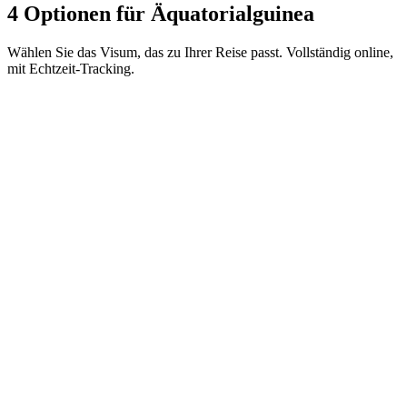
4 Optionen für Äquatorialguinea
Wählen Sie das Visum, das zu Ihrer Reise passt. Vollständig online,
mit Echtzeit-Tracking.
Business e-Visa (multiple entries)
Visamundi-Service: 39 € inkl. MwSt.
Konsulargebühr: ≈ 70 €
(
75 USD
)
Elektronisches Visum
Business e-Visa (single entry)
Visamundi-Service: 39 € inkl. MwSt.