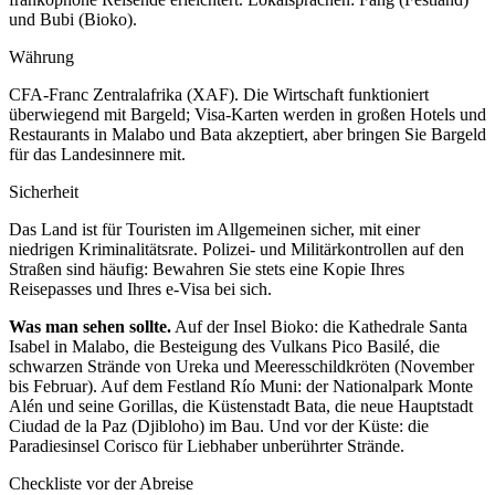
und Bubi (Bioko).
Währung
CFA-Franc Zentralafrika (XAF). Die Wirtschaft funktioniert
überwiegend mit Bargeld; Visa-Karten werden in großen Hotels und
Restaurants in Malabo und Bata akzeptiert, aber bringen Sie Bargeld
für das Landesinnere mit.
Sicherheit
Das Land ist für Touristen im Allgemeinen sicher, mit einer
niedrigen Kriminalitätsrate. Polizei- und Militärkontrollen auf den
Straßen sind häufig: Bewahren Sie stets eine Kopie Ihres
Reisepasses und Ihres e-Visa bei sich.
Was man sehen sollte.
Auf der Insel Bioko: die Kathedrale Santa
Isabel in Malabo, die Besteigung des Vulkans Pico Basilé, die
schwarzen Strände von Ureka und Meeresschildkröten (November
bis Februar). Auf dem Festland Río Muni: der Nationalpark Monte
Alén und seine Gorillas, die Küstenstadt Bata, die neue Hauptstadt
Ciudad de la Paz (Djibloho) im Bau. Und vor der Küste: die
Paradiesinsel Corisco für Liebhaber unberührter Strände.
Checkliste vor der Abreise