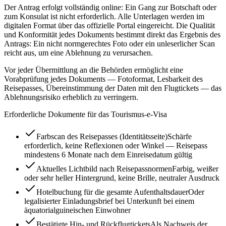
Der Antrag erfolgt vollständig online: Ein Gang zur Botschaft oder
zum Konsulat ist nicht erforderlich. Alle Unterlagen werden im
digitalen Format über das offizielle Portal eingereicht. Die Qualität
und Konformität jedes Dokuments bestimmt direkt das Ergebnis des
Antrags: Ein nicht normgerechtes Foto oder ein unleserlicher Scan
reicht aus, um eine Ablehnung zu verursachen.
Vor jeder Übermittlung an die Behörden ermöglicht eine
Vorabprüfung jedes Dokuments — Fotoformat, Lesbarkeit des
Reisepasses, Übereinstimmung der Daten mit den Flugtickets — das
Ablehnungsrisiko erheblich zu verringern.
Erforderliche Dokumente für das Tourismus-e-Visa
Farbscan des Reisepasses (Identitätsseite)
Schärfe
erforderlich, keine Reflexionen oder Winkel — Reisepass
mindestens 6 Monate nach dem Einreisedatum gültig
Aktuelles Lichtbild nach Reisepassnormen
Farbig, weißer
oder sehr heller Hintergrund, keine Brille, neutraler Ausdruck
Hotelbuchung für die gesamte Aufenthaltsdauer
Oder
legalisierter Einladungsbrief bei Unterkunft bei einem
äquatorialguineischen Einwohner
Bestätigte Hin- und Rückflugtickets
Als Nachweis der