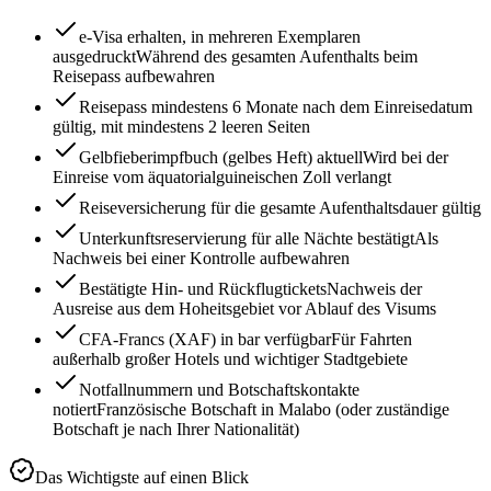
e-Visa erhalten, in mehreren Exemplaren
ausgedruckt
Während des gesamten Aufenthalts beim
Reisepass aufbewahren
Reisepass mindestens 6 Monate nach dem Einreisedatum
gültig, mit mindestens 2 leeren Seiten
Gelbfieberimpfbuch (gelbes Heft) aktuell
Wird bei der
Einreise vom äquatorialguineischen Zoll verlangt
Reiseversicherung für die gesamte Aufenthaltsdauer gültig
Unterkunftsreservierung für alle Nächte bestätigt
Als
Nachweis bei einer Kontrolle aufbewahren
Bestätigte Hin- und Rückflugtickets
Nachweis der
Ausreise aus dem Hoheitsgebiet vor Ablauf des Visums
CFA-Francs (XAF) in bar verfügbar
Für Fahrten
außerhalb großer Hotels und wichtiger Stadtgebiete
Notfallnummern und Botschaftskontakte
notiert
Französische Botschaft in Malabo (oder zuständige
Botschaft je nach Ihrer Nationalität)
Das Wichtigste auf einen Blick