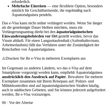
erforderlich.
Mehrfache Einreisen
— eine flexiblere Option, besonders
nützlich für Geschäftsreisende, die regelmäßig nach
Äquatorialguinea pendeln.
Das e-Visa kann nicht online verlängert werden. Wenn Sie länger
als die genehmigte Dauer bleiben möchten, muss ein
Verlängerungsantrag direkt bei den
äquatorialguineischen
Einwanderungsbehörden vor Ort
gestellt werden, bevor das
Visum abläuft. Für einen Langzeitaufenthalt (Aufenthaltsvisum,
Arbeitserlaubnis) fällt das Verfahren unter die Zuständigkeit der
Botschaften von Äquatorialguinea.
⚠️
Drucken Sie Ihr e-Visa in mehreren Exemplaren aus
Im Gegensatz zu anderen Ländern, wo das e-Visa auf dem
Smartphone vorgezeigt werden kann, empfiehlt Äquatorialguinea
ausdrücklich den Ausdruck auf Papier
. Bewahren Sie mehrere
Exemplare zusammen mit Ihrem Reisepass auf: Polizei- und
Militärkontrollen sind auf äquatorialguineischen Straßen häufig,
auch in städtischen Gebieten, und Sie können jederzeit aufgefordert
werden, Ihr e-Visa vorzuzeigen.
06
·
Vor der Abreise