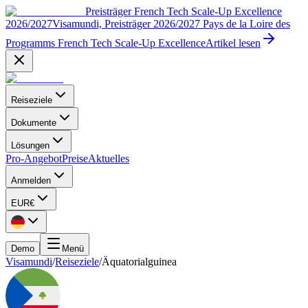
Preisträger French Tech Scale-Up Excellence
2026/2027
Visamundi, Preisträger 2026/2027 Pays de la Loire des
Programms French Tech Scale-Up Excellence
Artikel lesen
Reiseziele
Dokumente
Lösungen
Pro-Angebot
Preise
Aktuelles
Anmelden
EUR
€
Demo
Menü
Visamundi
/
Reiseziele
/
Äquatorialguinea