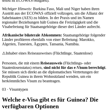
selbst ist ECOWAS-Mitglied).
Wichtiger Hinweis:
Burkina Faso, Mali und Niger haben ihren
Austritt aus der ECOWAS offiziell vollzogen, um die Allianz der
Sahelstaaten (AES) zu bilden. In der Praxis und im Namen
regionaler Beziehungen hält Guinea die Freizügigkeit und die
Visabefreiung für Staatsangehörige dieser drei Länder aufrecht.
Afrikanische bilaterale Abkommen:
Staatsangehörige folgender
Länder profitieren ebenfalls von einer Befreiung: Marokko,
Algerien, Tunesien, Ägypten, Tansania, Namibia.
⚠️
Inhaber eines Reiseausweises (Flüchtlinge, Staatenlose)
Personen, die mit einem
Reiseausweis
(Flüchtlings- oder
Staatenlosenstatus) reisen,
sind nicht für das e-Visum berechtigt
.
Sie müssen sich direkt an die diplomatischen Vertretungen der
Republik Guinea in ihrem Wohnsitzland wenden, um ein
herkömmliches Visum zu beantragen.
03
·
Visumtypen
Welche e-Visa gibt es für Guinea? Die
verfügbaren Optionen