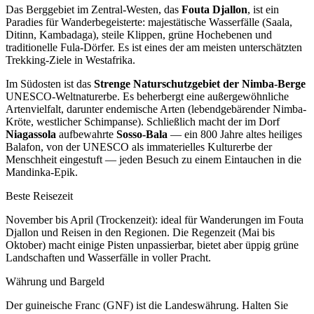
Das Berggebiet im Zentral-Westen, das
Fouta Djallon
, ist ein
Paradies für Wanderbegeisterte: majestätische Wasserfälle (Saala,
Ditinn, Kambadaga), steile Klippen, grüne Hochebenen und
traditionelle Fula-Dörfer. Es ist eines der am meisten unterschätzten
Trekking-Ziele in Westafrika.
Im Südosten ist das
Strenge Naturschutzgebiet der Nimba-Berge
UNESCO-Weltnaturerbe. Es beherbergt eine außergewöhnliche
Artenvielfalt, darunter endemische Arten (lebendgebärender Nimba-
Kröte, westlicher Schimpanse). Schließlich macht der im Dorf
Niagassola
aufbewahrte
Sosso-Bala
— ein 800 Jahre altes heiliges
Balafon, von der UNESCO als immaterielles Kulturerbe der
Menschheit eingestuft — jeden Besuch zu einem Eintauchen in die
Mandinka-Epik.
Beste Reisezeit
November bis April (Trockenzeit): ideal für Wanderungen im Fouta
Djallon und Reisen in den Regionen. Die Regenzeit (Mai bis
Oktober) macht einige Pisten unpassierbar, bietet aber üppig grüne
Landschaften und Wasserfälle in voller Pracht.
Währung und Bargeld
Der guineische Franc (GNF) ist die Landeswährung. Halten Sie