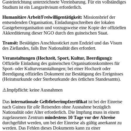
Gasteinrichtung unterzeichnete Vereinbarung. Für ein vollständiges
Studium ist ein Langzeitvisum erforderlich.
Humanitäre Arbeit/Freiwilligentätigkeit:
Missionsbrief der
entsendenden Organisation, Einladungsschreiben der lokalen
Gastgeberorganisation und vorzugsweise eine Kopie der offiziellen
Akkreditierung dieser NGO durch den guineischen Staat.
Transit:
Bestätigtes Anschlussticket zum Endziel und das Visum
des Ziellandes, falls Ihre Nationalität dies erfordert.
Veranstaltungen (Hochzeit, Sport, Kultur, Beerdigung):
Offizielle Einladung des guineischen Organisationskomitees für
Sport- oder Kulturveranstaltungen; bei einer Hochzeit oder
Beerdigung offizielles Dokument zur Bestätigung des Ereignisses
(Heiratsurkunde oder Sterbeurkunde des örtlichen Standesamts).
⚠️
Impfpflicht: keine Ausnahmen
Das
internationale Gelbfieberimpfzertifikat
ist bei der Einreise
nach Guinea für
alle
Reisenden ohne Ausnahme bezüglich
Nationalität oder Alter erforderlich. Die Impfung muss in einem
zugelassenen Zentrum
mindestens 10 Tage vor der Abreise
durchgeführt werden, um bei der Einreise als gültig anerkannt zu
werden. Das Fehlen dieses Dokuments kann zu einer