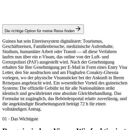
Konsulargebühr: ≈ 45 €
(
50 USD
)
Elektronisches Visum
Die richtige Option für meine Reise finden
Guinea hat sein Einreisesystem digitalisiert: Tourismus,
Geschäftsreisen, Familienbesuche, medizinische Aufenthalte,
Studium, humanitäre Arbeit oder Transit — all diese Verfahren
laufen nun über ein e-Visum, das online von der Luft- und
Grenzpolizei (PAF) ausgestellt wird. Nach der Genehmigung
erhalten Sie Ihre Genehmigung per E-Mail in Form eines Entry Visa
Letter, den Sie ausdrucken und am Flughafen Conakry-Gbessia
vorlegen, wo der physische Visumsticker bei der Ankunft in Ihrem
Reisepass angebracht wird. Ein wesentlicher Vorteil des guineischen
Systems: Die offizielle Gebühr ist für alle Nationalitäten strikt
identisch und gewährleistet eine absolute Gleichbehandlung. Das
Formular ist zugänglich, das Behördenportal relativ zuverlässig, und
die angekündigte Bearbeitungszeit beträgt 72 h für einen
vollständigen Antrag.
01
·
Das Wichtigste