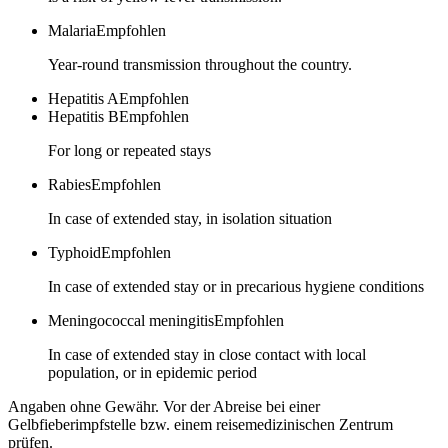
Malaria
Empfohlen
Year-round transmission throughout the country.
Hepatitis A
Empfohlen
Hepatitis B
Empfohlen
For long or repeated stays
Rabies
Empfohlen
In case of extended stay, in isolation situation
Typhoid
Empfohlen
In case of extended stay or in precarious hygiene conditions
Meningococcal meningitis
Empfohlen
In case of extended stay in close contact with local
population, or in epidemic period
Angaben ohne Gewähr. Vor der Abreise bei einer
Gelbfieberimpfstelle bzw. einem reisemedizinischen Zentrum
prüfen.