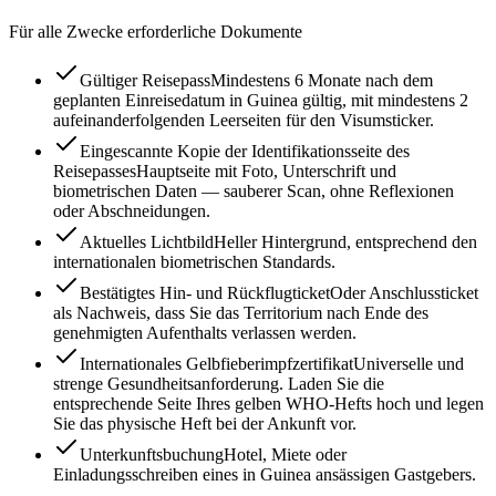
Für alle Zwecke erforderliche Dokumente
Gültiger Reisepass
Mindestens 6 Monate nach dem
geplanten Einreisedatum in Guinea gültig, mit mindestens 2
aufeinanderfolgenden Leerseiten für den Visumsticker.
Eingescannte Kopie der Identifikationsseite des
Reisepasses
Hauptseite mit Foto, Unterschrift und
biometrischen Daten — sauberer Scan, ohne Reflexionen
oder Abschneidungen.
Aktuelles Lichtbild
Heller Hintergrund, entsprechend den
internationalen biometrischen Standards.
Bestätigtes Hin- und Rückflugticket
Oder Anschlussticket
als Nachweis, dass Sie das Territorium nach Ende des
genehmigten Aufenthalts verlassen werden.
Internationales Gelbfieberimpfzertifikat
Universelle und
strenge Gesundheitsanforderung. Laden Sie die
entsprechende Seite Ihres gelben WHO-Hefts hoch und legen
Sie das physische Heft bei der Ankunft vor.
Unterkunftsbuchung
Hotel, Miete oder
Einladungsschreiben eines in Guinea ansässigen Gastgebers.