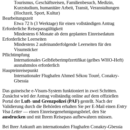
Tourismus, Geschäftsreisen, Familienbesuch, Medizin,
Kurzstudium, humanitäre Arbeit, Transit, Veranstaltungen
(Hochzeit, Sport, Kultur)
Bearbeitungszeit
Etwa 72 h (3 Werktage) für einen vollständigen Antrag
Erforderliche Reisepassgültigkeit
Mindestens 6 Monate ab dem geplanten Einreisedatum
Erforderliche Leerseiten
Mindestens 2 aufeinanderfolgende Leerseiten für den
Visumsticker
Pflichtimpfung
Internationales Gelbfieberimpfzertifikat (gelbes WHO-Heft)
ausnahmslos erforderlich
Haupteinreisepunkt
Internationaler Flughafen Ahmed Sékou Touré, Conakry-
Gbessia
Das guineische e-Visum-System funktioniert in zwei Schritten.
Zunächst wird der Antrag vollständig online auf dem offiziellen
Portal der
Luft- und Grenzpolizei (PAF)
gestellt. Nach der
Validierung durch die Behörden erhalten Sie per E-Mail einen
Entry
Visa Letter
— einen Einreisegenehmigungsbrief, den Sie
ausdrucken
und mit Ihrem Reisepass aufbewahren müssen.
Bei Ihrer Ankunft am internationalen Flughafen Conakry-Gbessia