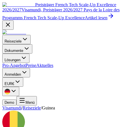
Preisträger French Tech Scale-Up Excellence
2026/2027
Visamundi, Preisträger 2026/2027 Pays de la Loire des
Programms French Tech Scale-Up Excellence
Artikel lesen
Reiseziele
Dokumente
Lösungen
Pro-Angebot
Preise
Aktuelles
Anmelden
EUR
€
Demo
Menü
Visamundi
/
Reiseziele
/
Guinea