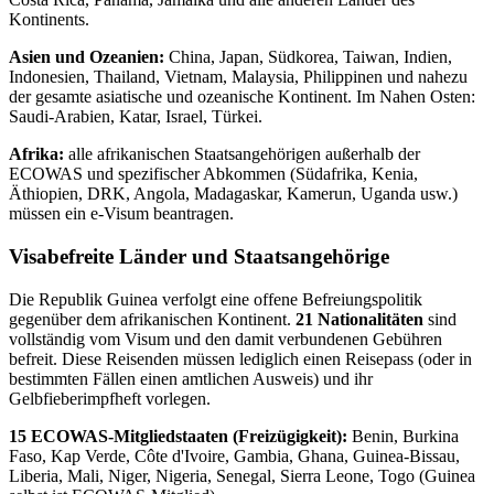
Kontinents.
Asien und Ozeanien:
China, Japan, Südkorea, Taiwan, Indien,
Indonesien, Thailand, Vietnam, Malaysia, Philippinen und nahezu
der gesamte asiatische und ozeanische Kontinent. Im Nahen Osten:
Saudi-Arabien, Katar, Israel, Türkei.
Afrika:
alle afrikanischen Staatsangehörigen außerhalb der
ECOWAS und spezifischer Abkommen (Südafrika, Kenia,
Äthiopien, DRK, Angola, Madagaskar, Kamerun, Uganda usw.)
müssen ein e-Visum beantragen.
Visabefreite Länder und Staatsangehörige
Die Republik Guinea verfolgt eine offene Befreiungspolitik
gegenüber dem afrikanischen Kontinent.
21 Nationalitäten
sind
vollständig vom Visum und den damit verbundenen Gebühren
befreit. Diese Reisenden müssen lediglich einen Reisepass (oder in
bestimmten Fällen einen amtlichen Ausweis) und ihr
Gelbfieberimpfheft vorlegen.
15 ECOWAS-Mitgliedstaaten (Freizügigkeit):
Benin, Burkina
Faso, Kap Verde, Côte d'Ivoire, Gambia, Ghana, Guinea-Bissau,
Liberia, Mali, Niger, Nigeria, Senegal, Sierra Leone, Togo (Guinea