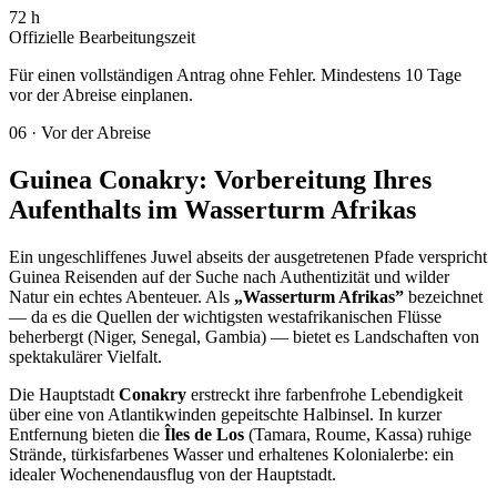
72 h
Offizielle Bearbeitungszeit
Für einen vollständigen Antrag ohne Fehler. Mindestens 10 Tage
vor der Abreise einplanen.
06
·
Vor der Abreise
Guinea Conakry: Vorbereitung Ihres
Aufenthalts im Wasserturm Afrikas
Ein ungeschliffenes Juwel abseits der ausgetretenen Pfade verspricht
Guinea Reisenden auf der Suche nach Authentizität und wilder
Natur ein echtes Abenteuer. Als
„Wasserturm Afrikas”
bezeichnet
— da es die Quellen der wichtigsten westafrikanischen Flüsse
beherbergt (Niger, Senegal, Gambia) — bietet es Landschaften von
spektakulärer Vielfalt.
Die Hauptstadt
Conakry
erstreckt ihre farbenfrohe Lebendigkeit
über eine von Atlantikwinden gepeitschte Halbinsel. In kurzer
Entfernung bieten die
Îles de Los
(Tamara, Roume, Kassa) ruhige
Strände, türkisfarbenes Wasser und erhaltenes Kolonialerbe: ein
idealer Wochenendausflug von der Hauptstadt.