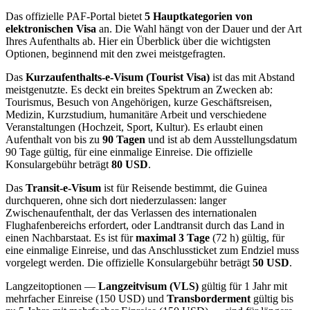
Das offizielle PAF-Portal bietet
5 Hauptkategorien von
elektronischen Visa
an. Die Wahl hängt von der Dauer und der Art
Ihres Aufenthalts ab. Hier ein Überblick über die wichtigsten
Optionen, beginnend mit den zwei meistgefragten.
Das
Kurzaufenthalts-e-Visum (Tourist Visa)
ist das mit Abstand
meistgenutzte. Es deckt ein breites Spektrum an Zwecken ab:
Tourismus, Besuch von Angehörigen, kurze Geschäftsreisen,
Medizin, Kurzstudium, humanitäre Arbeit und verschiedene
Veranstaltungen (Hochzeit, Sport, Kultur). Es erlaubt einen
Aufenthalt von bis zu
90 Tagen
und ist ab dem Ausstellungsdatum
90 Tage gültig, für eine einmalige Einreise. Die offizielle
Konsulargebühr beträgt
80 USD
.
Das
Transit-e-Visum
ist für Reisende bestimmt, die Guinea
durchqueren, ohne sich dort niederzulassen: langer
Zwischenaufenthalt, der das Verlassen des internationalen
Flughafenbereichs erfordert, oder Landtransit durch das Land in
einen Nachbarstaat. Es ist für
maximal 3 Tage
(72 h) gültig, für
eine einmalige Einreise, und das Anschlussticket zum Endziel muss
vorgelegt werden. Die offizielle Konsulargebühr beträgt
50 USD
.
Langzeitoptionen —
Langzeitvisum (VLS)
gültig für 1 Jahr mit
mehrfacher Einreise (150 USD) und
Transborderment
gültig bis