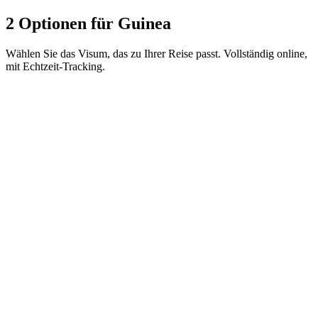
2 Optionen für Guinea
Wählen Sie das Visum, das zu Ihrer Reise passt. Vollständig online,
mit Echtzeit-Tracking.
Short stay eVisa
Visamundi-Service: 39 € inkl. MwSt.
Konsulargebühr: ≈ 75 €
(
82 USD
)
Elektronisches Visum
Transit eVisa
Visamundi-Service: 39 € inkl. MwSt.