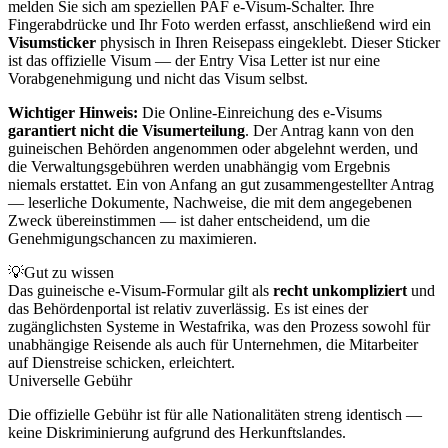
melden Sie sich am speziellen PAF e-Visum-Schalter. Ihre
Fingerabdrücke und Ihr Foto werden erfasst, anschließend wird ein
Visumsticker
physisch in Ihren Reisepass eingeklebt. Dieser Sticker
ist das offizielle Visum — der Entry Visa Letter ist nur eine
Vorabgenehmigung und nicht das Visum selbst.
Wichtiger Hinweis:
Die Online-Einreichung des e-Visums
garantiert nicht die Visumerteilung
. Der Antrag kann von den
guineischen Behörden angenommen oder abgelehnt werden, und
die Verwaltungsgebühren werden unabhängig vom Ergebnis
niemals erstattet. Ein von Anfang an gut zusammengestellter Antrag
— leserliche Dokumente, Nachweise, die mit dem angegebenen
Zweck übereinstimmen — ist daher entscheidend, um die
Genehmigungschancen zu maximieren.
💡
Gut zu wissen
Das guineische e-Visum-Formular gilt als
recht unkompliziert
und
das Behördenportal ist relativ zuverlässig. Es ist eines der
zugänglichsten Systeme in Westafrika, was den Prozess sowohl für
unabhängige Reisende als auch für Unternehmen, die Mitarbeiter
auf Dienstreise schicken, erleichtert.
Universelle Gebühr
Die offizielle Gebühr ist für alle Nationalitäten streng identisch —
keine Diskriminierung aufgrund des Herkunftslandes.