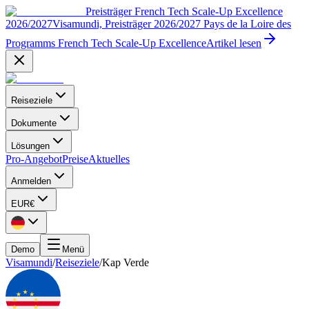
Preisträger French Tech Scale-Up Excellence
2026/2027
Visamundi, Preisträger 2026/2027 Pays de la Loire des
Programms French Tech Scale-Up Excellence
Artikel lesen
Reiseziele
Dokumente
Lösungen
Pro-Angebot
Preise
Aktuelles
Anmelden
EUR
€
Demo
Menü
Visamundi
/
Reiseziele
/
Kap Verde