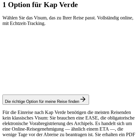
1 Option für Kap Verde
Wählen Sie das Visum, das zu Ihrer Reise passt. Vollständig online,
mit Echtzeit-Tracking.
E.A.S.E.
Visamundi-Service: 39 € inkl. MwSt.
Konsulargebühr: ≈ 35 €
(
3.400 CVE
)
Genehmigung
Die richtige Option für meine Reise finden
Für die Einreise nach Kap Verde benötigen die meisten Reisenden
kein klassisches Visum: Sie brauchen eine EASE, die obligatorische
elektronische Vorabregistrierung des Archipels. Es handelt sich um
eine Online-Reisegenehmigung — ähnlich einem ETA —, die
wenige Tage vor der Abreise zu beantragen ist. Sie erhalten ein PDF