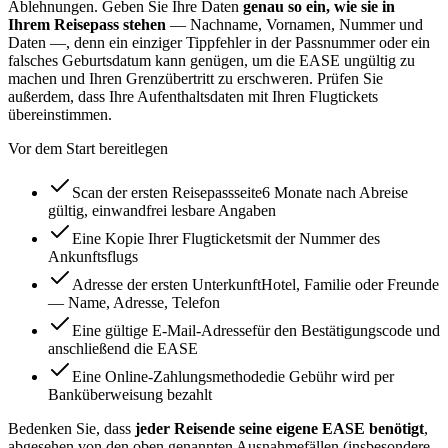
Ablehnungen. Geben Sie Ihre Daten
genau so ein, wie sie in
Ihrem Reisepass stehen
— Nachname, Vornamen, Nummer und
Daten —, denn ein einziger Tippfehler in der Passnummer oder ein
falsches Geburtsdatum kann genügen, um die EASE ungültig zu
machen und Ihren Grenzübertritt zu erschweren. Prüfen Sie
außerdem, dass Ihre Aufenthaltsdaten mit Ihren Flugtickets
übereinstimmen.
Vor dem Start bereitlegen
Scan der ersten Reisepassseite
6 Monate nach Abreise
gültig, einwandfrei lesbare Angaben
Eine Kopie Ihrer Flugtickets
mit der Nummer des
Ankunftsflugs
Adresse der ersten Unterkunft
Hotel, Familie oder Freunde
— Name, Adresse, Telefon
Eine gültige E-Mail-Adresse
für den Bestätigungscode und
anschließend die EASE
Eine Online-Zahlungsmethode
die Gebühr wird per
Banküberweisung bezahlt
Bedenken Sie, dass
jeder Reisende seine eigene EASE benötigt
,
abgesehen von den oben genannten Ausnahmefällen (insbesondere