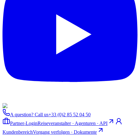
A question? Call us
+33 (0)2 85 52 04 50
Partner-Login
Reiseveranstalter · Agenturen · API
Kundenbereich
Vorgang verfolgen · Dokumente