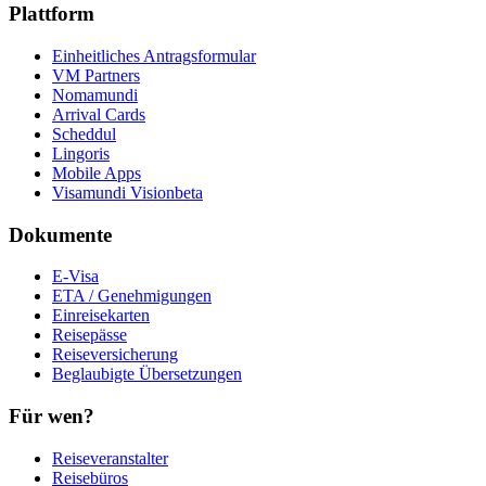
Plattform
Einheitliches Antragsformular
VM Partners
Nomamundi
Arrival Cards
Scheddul
Lingoris
Mobile Apps
Visamundi Vision
beta
Dokumente
E-Visa
ETA / Genehmigungen
Einreisekarten
Reisepässe
Reiseversicherung
Beglaubigte Übersetzungen
Für wen?
Reiseveranstalter
Reisebüros