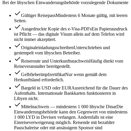
Bei der libyschen Einwanderungsbehörde vorzulegende Dokumente
Gültiger Reisepass
Mindestens 6 Monate gültig, mit leeren
Seiten.
Ausgedruckte Kopie des e-Visa-PDFs
Ein Papierausdruck
ist Pflicht — das digitale Visum allein auf dem Telefon wird
nicht immer akzeptiert.
Originaleinladungsschreiben
Unterschrieben und
gestempelt vom libyschen Betreiber.
Reiseroute und Unterkunftsnachweis
Häufig direkt vom
Reiseveranstalter bereitgestellt.
Gelbfieberimpfzertifikat
Nur wenn gemäß dem
Herkunftsland erforderlich.
Bargeld in USD oder EUR
Ausreichend für die Dauer des
Aufenthalts. Internationale Bankkarten funktionieren in
Libyen nicht.
Mittelnachweis — mindestens 1 000 libysche Dinar
Die
Einwanderungsbehörde kann den Gegenwert von mindestens
1 000 LYD in Devisen verlangen. Andernfalls ist eine
Einreiseverweigerung möglich. Reisende mit bezahlter
Pauschalreise oder mit ansässigem Sponsor sind