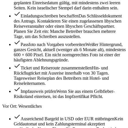
geplanten Einreisedatum gültig, mit mindestens zwei leeren
Seiten. Kein israelischer Stempel darf darin enthalten sein.
Einladungsschreiben beschaffen
Das Schlüsseldokument
des Antrags. Kontaktieren Sie einen zugelassenen libyschen
Reiseveranstalter oder einen libyschen Geschäftspartner.
Planen Sie Zeit ein: Manche Betreiber brauchen mehrere
Tage, um das Schreiben auszustellen.
Passfoto nach Vorgaben vorbereiten
Weißer Hintergrund,
ganzes Gesicht, aktuell (weniger als 6 Monate alt), mindestens
600 × 600 Pixel. Ein nicht normgerechtes Foto ist einer der
häufigsten Ablehnungsgründe.
Ticket und Reiseroute zusammenstellen
Hin- und
Rückflugticket mit Ausreise innerhalb von 30 Tagen.
Tagesweiser Reiseplan des Betreibers mit Hotel- und
Reiseleiternamen.
Impfausweis prüfen
Wenn Sie aus einem Gelbfieber-
Risikoland einreisen, ist das Impfzertifikat Pflicht.
Vor Ort: Wesentliches
Ausreichend Bargeld in USD oder EUR mitbringen
Kein
Geldautomat und kein Zahlungsterminal akzeptiert