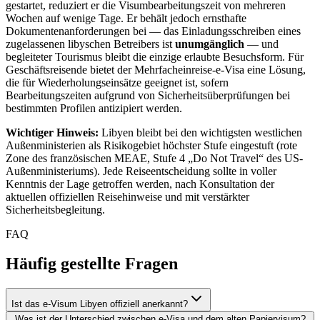
gestartet, reduziert er die Visumbearbeitungszeit von mehreren
Wochen auf wenige Tage. Er behält jedoch ernsthafte
Dokumentenanforderungen bei — das Einladungsschreiben eines
zugelassenen libyschen Betreibers ist
unumgänglich
— und
begleiteter Tourismus bleibt die einzige erlaubte Besuchsform. Für
Geschäftsreisende bietet der Mehrfacheinreise-e-Visa eine Lösung,
die für Wiederholungseinsätze geeignet ist, sofern
Bearbeitungszeiten aufgrund von Sicherheitsüberprüfungen bei
bestimmten Profilen antizipiert werden.
Wichtiger Hinweis:
Libyen bleibt bei den wichtigsten westlichen
Außenministerien als Risikogebiet höchster Stufe eingestuft (rote
Zone des französischen MEAE, Stufe 4 „Do Not Travel“ des US-
Außenministeriums). Jede Reiseentscheidung sollte in voller
Kenntnis der Lage getroffen werden, nach Konsultation der
aktuellen offiziellen Reisehinweise und mit verstärkter
Sicherheitsbegleitung.
FAQ
Häufig gestellte Fragen
Ist das e-Visum Libyen offiziell anerkannt?
Was ist der Unterschied zwischen e-Visa und dem alten Papiervisum?