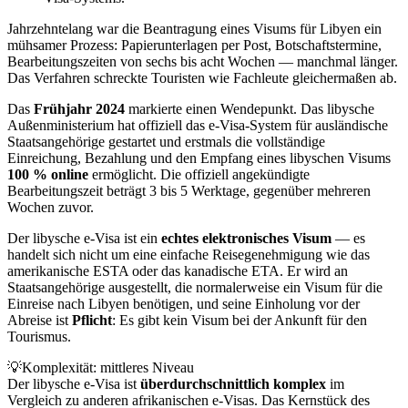
Jahrzehntelang war die Beantragung eines Visums für Libyen ein
mühsamer Prozess: Papierunterlagen per Post, Botschaftstermine,
Bearbeitungszeiten von sechs bis acht Wochen — manchmal länger.
Das Verfahren schreckte Touristen wie Fachleute gleichermaßen ab.
Das
Frühjahr 2024
markierte einen Wendepunkt. Das libysche
Außenministerium hat offiziell das e-Visa-System für ausländische
Staatsangehörige gestartet und erstmals die vollständige
Einreichung, Bezahlung und den Empfang eines libyschen Visums
100 % online
ermöglicht. Die offiziell angekündigte
Bearbeitungszeit beträgt 3 bis 5 Werktage, gegenüber mehreren
Wochen zuvor.
Der libysche e-Visa ist ein
echtes elektronisches Visum
— es
handelt sich nicht um eine einfache Reisegenehmigung wie das
amerikanische ESTA oder das kanadische ETA. Er wird an
Staatsangehörige ausgestellt, die normalerweise ein Visum für die
Einreise nach Libyen benötigen, und seine Einholung vor der
Abreise ist
Pflicht
: Es gibt kein Visum bei der Ankunft für den
Tourismus.
💡
Komplexität: mittleres Niveau
Der libysche e-Visa ist
überdurchschnittlich komplex
im
Vergleich zu anderen afrikanischen e-Visas. Das Kernstück des