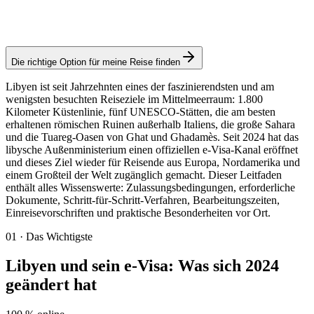
Konsulargebühr: ≈ 55 €
(
63 USD
)
Elektronisches Visum
Die richtige Option für meine Reise finden
Libyen ist seit Jahrzehnten eines der faszinierendsten und am
wenigsten besuchten Reiseziele im Mittelmeerraum: 1.800
Kilometer Küstenlinie, fünf UNESCO-Stätten, die am besten
erhaltenen römischen Ruinen außerhalb Italiens, die große Sahara
und die Tuareg-Oasen von Ghat und Ghadamès. Seit 2024 hat das
libysche Außenministerium einen offiziellen e-Visa-Kanal eröffnet
und dieses Ziel wieder für Reisende aus Europa, Nordamerika und
einem Großteil der Welt zugänglich gemacht. Dieser Leitfaden
enthält alles Wissenswerte: Zulassungsbedingungen, erforderliche
Dokumente, Schritt-für-Schritt-Verfahren, Bearbeitungszeiten,
Einreisevorschriften und praktische Besonderheiten vor Ort.
01
·
Das Wichtigste
Libyen und sein e-Visa: Was sich 2024
geändert hat