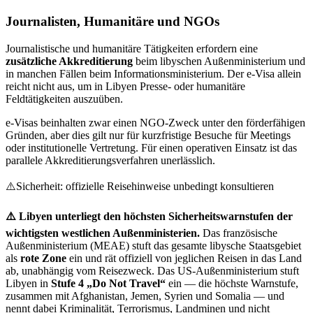
Journalisten, Humanitäre und NGOs
Journalistische und humanitäre Tätigkeiten erfordern eine
zusätzliche Akkreditierung
beim libyschen Außenministerium und
in manchen Fällen beim Informationsministerium. Der e-Visa allein
reicht nicht aus, um in Libyen Presse- oder humanitäre
Feldtätigkeiten auszuüben.
e-Visas beinhalten zwar einen NGO-Zweck unter den förderfähigen
Gründen, aber dies gilt nur für kurzfristige Besuche für Meetings
oder institutionelle Vertretung. Für einen operativen Einsatz ist das
parallele Akkreditierungsverfahren unerlässlich.
⚠️
Sicherheit: offizielle Reisehinweise unbedingt konsultieren
⚠️ Libyen unterliegt den höchsten Sicherheitswarnstufen der
wichtigsten westlichen Außenministerien.
Das französische
Außenministerium (MEAE) stuft das gesamte libysche Staatsgebiet
als
rote Zone
ein und rät offiziell von jeglichen Reisen in das Land
ab, unabhängig vom Reisezweck. Das US-Außenministerium stuft
Libyen in
Stufe 4 „Do Not Travel“
ein — die höchste Warnstufe,
zusammen mit Afghanistan, Jemen, Syrien und Somalia — und
nennt dabei Kriminalität, Terrorismus, Landminen und nicht