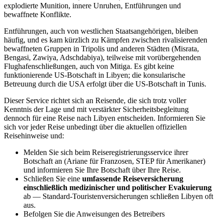
explodierte Munition, innere Unruhen, Entführungen und
bewaffnete Konflikte.
Entführungen, auch von westlichen Staatsangehörigen, bleiben
häufig, und es kam kürzlich zu Kämpfen zwischen rivalisierenden
bewaffneten Gruppen in Tripolis und anderen Städten (Misrata,
Bengasi, Zawiya, Adschdabiya), teilweise mit vorübergehenden
Flughafenschließungen, auch von Mitiga. Es gibt keine
funktionierende US-Botschaft in Libyen; die konsularische
Betreuung durch die USA erfolgt über die US-Botschaft in Tunis.
Dieser Service richtet sich an Reisende, die sich trotz voller
Kenntnis der Lage und mit verstärkter Sicherheitsbegleitung
dennoch für eine Reise nach Libyen entscheiden. Informieren Sie
sich vor jeder Reise unbedingt über die aktuellen offiziellen
Reisehinweise und:
Melden Sie sich beim Reiseregistrierungsservice ihrer
Botschaft an (Ariane für Franzosen, STEP für Amerikaner)
und informieren Sie Ihre Botschaft über Ihre Reise.
Schließen Sie eine
umfassende Reiseversicherung
einschließlich medizinischer und politischer Evakuierung
ab — Standard-Touristenversicherungen schließen Libyen oft
aus.
Befolgen Sie die Anweisungen des Betreibers