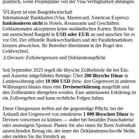
praktisch, wenn Projektpläne von der Visa-Verfügbarkeit abhängen.
💡
Libyen ist eine Bargeldwirtschaft
Internationale Bankkarten (Visa, Mastercard, American Express)
funktionieren nicht
in Hotels, Restaurants und Geschäften.
Geldautomaten akzeptieren keine ausländischen Karten. Reisen Sie
mit ausreichend Bargeld in
USD oder EUR
an und tauschen Sie es
vor Ort. Der offizielle Bankwechselkurs und der Parallelmarktkurs
können abweichen. Ihr Betreiber übernimmt in der Regel den
Geldwechsel.
⚠️
Devisen: Zollobergrenzen und Deklarationspflicht
Seit September 2025 regelt die libysche Zollbehörde die bei Ein-
und Ausreise mitgeführten Beträge: Über
200 libysche Dinar
in
Landeswährung oder
10 000 USD
(bzw. den Gegenwert in anderen
Währungen) hinaus muss eine
Devisenerklärung
ausgefüllt und
den Zollbeamten übergeben werden. Eine unterlassene Erklärung ist
ein Zollvergehen und kann rechtliche Folgen haben.
Diese Obergrenzen treffen auf die gegenteilige Pflicht, bei der
Ankunft den Gegenwert von mindestens
1 000 libyschen Dinar
in
Devisen vorweisen zu können — außer bei bezahlter Pauschalreise
oder ansässigem Sponsor. Planen Sie also einen für Ihren Aufenthalt
ausreichenden Betrag ein, der unter der Deklarationsschwelle bleibt,
oder melden Sie ihn förmlich an.