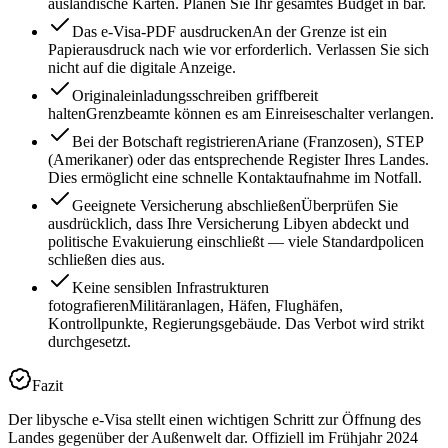
ausländische Karten. Planen Sie Ihr gesamtes Budget in bar.
Das e-Visa-PDF ausdrucken
An der Grenze ist ein
Papierausdruck nach wie vor erforderlich. Verlassen Sie sich
nicht auf die digitale Anzeige.
Originaleinladungsschreiben griffbereit
halten
Grenzbeamte können es am Einreiseschalter verlangen.
Bei der Botschaft registrieren
Ariane (Franzosen), STEP
(Amerikaner) oder das entsprechende Register Ihres Landes.
Dies ermöglicht eine schnelle Kontaktaufnahme im Notfall.
Geeignete Versicherung abschließen
Überprüfen Sie
ausdrücklich, dass Ihre Versicherung Libyen abdeckt und
politische Evakuierung einschließt — viele Standardpolicen
schließen dies aus.
Keine sensiblen Infrastrukturen
fotografieren
Militäranlagen, Häfen, Flughäfen,
Kontrollpunkte, Regierungsgebäude. Das Verbot wird strikt
durchgesetzt.
Fazit
Der libysche e-Visa stellt einen wichtigen Schritt zur Öffnung des
Landes gegenüber der Außenwelt dar. Offiziell im Frühjahr 2024