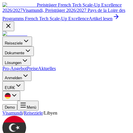
Preisträger French Tech Scale-Up Excellence
2026/2027
Visamundi, Preisträger 2026/2027 Pays de la Loire des
Programms French Tech Scale-Up Excellence
Artikel lesen
Reiseziele
Dokumente
Lösungen
Pro-Angebot
Preise
Aktuelles
Anmelden
EUR
€
Demo
Menü
Visamundi
/
Reiseziele
/
Libyen