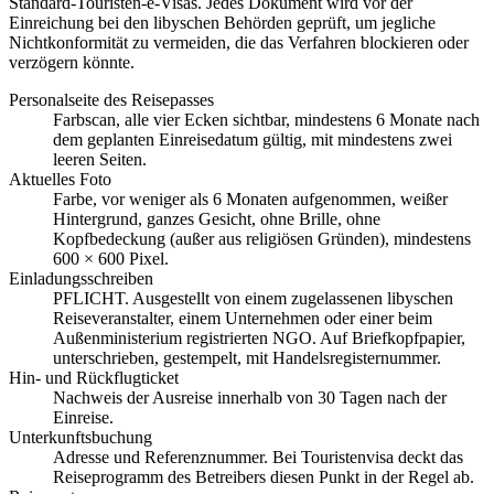
Standard-Touristen-e-Visas. Jedes Dokument wird vor der
Einreichung bei den libyschen Behörden geprüft, um jegliche
Nichtkonformität zu vermeiden, die das Verfahren blockieren oder
verzögern könnte.
Personalseite des Reisepasses
Farbscan, alle vier Ecken sichtbar, mindestens 6 Monate nach
dem geplanten Einreisedatum gültig, mit mindestens zwei
leeren Seiten.
Aktuelles Foto
Farbe, vor weniger als 6 Monaten aufgenommen, weißer
Hintergrund, ganzes Gesicht, ohne Brille, ohne
Kopfbedeckung (außer aus religiösen Gründen), mindestens
600 × 600 Pixel.
Einladungsschreiben
PFLICHT. Ausgestellt von einem zugelassenen libyschen
Reiseveranstalter, einem Unternehmen oder einer beim
Außenministerium registrierten NGO. Auf Briefkopfpapier,
unterschrieben, gestempelt, mit Handelsregisternummer.
Hin- und Rückflugticket
Nachweis der Ausreise innerhalb von 30 Tagen nach der
Einreise.
Unterkunftsbuchung
Adresse und Referenznummer. Bei Touristenvisa deckt das
Reiseprogramm des Betreibers diesen Punkt in der Regel ab.