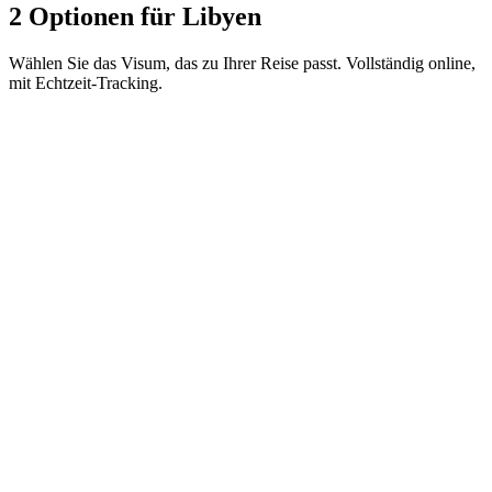
2 Optionen für Libyen
Wählen Sie das Visum, das zu Ihrer Reise passt. Vollständig online,
mit Echtzeit-Tracking.
30-day e-Visa (multiple entries)
Visamundi-Service: 39 € inkl. MwSt.
Konsulargebühr: ≈ 185 €
(
208 USD
)
Elektronisches Visum
30-day e-Visa (single entry)
Visamundi-Service: 39 € inkl. MwSt.