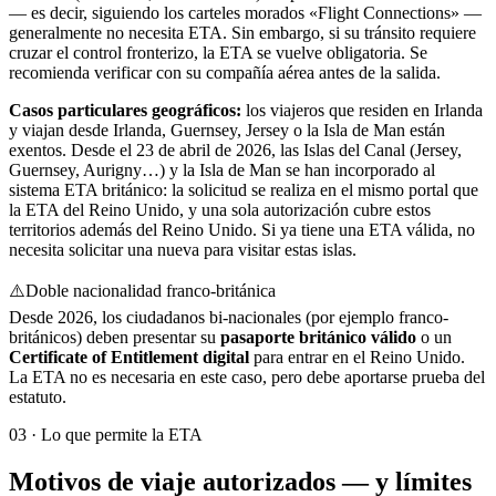
— es decir, siguiendo los carteles morados «Flight Connections» —
generalmente no necesita ETA. Sin embargo, si su tránsito requiere
cruzar el control fronterizo, la ETA se vuelve obligatoria. Se
recomienda verificar con su compañía aérea antes de la salida.
Casos particulares geográficos:
los viajeros que residen en Irlanda
y viajan desde Irlanda, Guernsey, Jersey o la Isla de Man están
exentos. Desde el 23 de abril de 2026, las Islas del Canal (Jersey,
Guernsey, Aurigny…) y la Isla de Man se han incorporado al
sistema ETA británico: la solicitud se realiza en el mismo portal que
la ETA del Reino Unido, y una sola autorización cubre estos
territorios además del Reino Unido. Si ya tiene una ETA válida, no
necesita solicitar una nueva para visitar estas islas.
⚠️
Doble nacionalidad franco-británica
Desde 2026, los ciudadanos bi-nacionales (por ejemplo franco-
británicos) deben presentar su
pasaporte británico válido
o un
Certificate of Entitlement digital
para entrar en el Reino Unido.
La ETA no es necesaria en este caso, pero debe aportarse prueba del
estatuto.
03
·
Lo que permite la ETA
Motivos de viaje autorizados — y límites