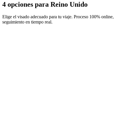
4 opciones para Reino Unido
Elige el visado adecuado para tu viaje. Proceso 100% online,
seguimiento en tiempo real.
ETA Guernsey
Servicio Visamundi: 39 € IVA incluido
Tasas consulares: ≈ 25 €
(
20 GBP
)
Autorización
ETA Isle of Man
Servicio Visamundi: 39 € IVA incluido