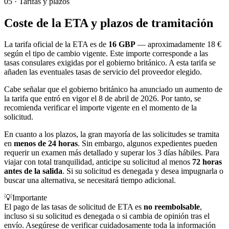
05
·
Tarifas y plazos
Coste de la ETA y plazos de tramitación
La tarifa oficial de la ETA es de
16 GBP
— aproximadamente 18 €
según el tipo de cambio vigente. Este importe corresponde a las
tasas consulares exigidas por el gobierno británico. A esta tarifa se
añaden las eventuales tasas de servicio del proveedor elegido.
Cabe señalar que el gobierno británico ha anunciado un aumento de
la tarifa que entró en vigor el 8 de abril de 2026. Por tanto, se
recomienda verificar el importe vigente en el momento de la
solicitud.
En cuanto a los plazos, la gran mayoría de las solicitudes se tramita
en
menos de 24 horas
. Sin embargo, algunos expedientes pueden
requerir un examen más detallado y superar los 3 días hábiles. Para
viajar con total tranquilidad, anticipe su solicitud al menos
72 horas
antes de la salida
. Si su solicitud es denegada y desea impugnarla o
buscar una alternativa, se necesitará tiempo adicional.
💡
Importante
El pago de las tasas de solicitud de ETA es
no reembolsable
,
incluso si su solicitud es denegada o si cambia de opinión tras el
envío. Asegúrese de verificar cuidadosamente toda la información