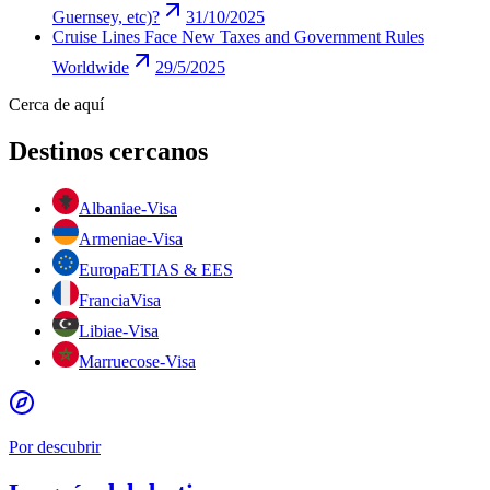
Guernsey, etc)?
31/10/2025
Cruise Lines Face New Taxes and Government Rules
Worldwide
29/5/2025
Cerca de aquí
Destinos cercanos
Albania
e-Visa
Armenia
e-Visa
Europa
ETIAS & EES
Francia
Visa
Libia
e-Visa
Marruecos
e-Visa
Por descubrir