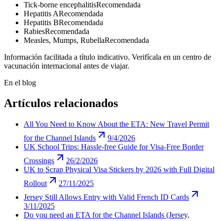
Tick-borne encephalitis
Recomendada
Hepatitis A
Recomendada
Hepatitis B
Recomendada
Rabies
Recomendada
Measles, Mumps, Rubella
Recomendada
Información facilitada a título indicativo. Verifícala en un centro de
vacunación internacional antes de viajar.
En el blog
Artículos relacionados
All You Need to Know About the ETA: New Travel Permit
for the Channel Islands
9/4/2026
UK School Trips: Hassle-free Guide for Visa-Free Border
Crossings
26/2/2026
UK to Scrap Physical Visa Stickers by 2026 with Full Digital
Rollout
27/11/2025
Jersey Still Allows Entry with Valid French ID Cards
3/11/2025
Do you need an ETA for the Channel Islands (Jersey,