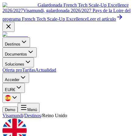
Galardonada French Tech Scale-Up Excellence
2026/2027
Visamundi, galardonada 2026/2027 Pays de la Loire del
programa French Tech Scale-Up Excellence
Leer el artículo
Destinos
Documentos
Soluciones
Oferta pro
Tarifas
Actualidad
Acceder
EUR
€
Demo
Menú
Visamundi
/
Destinos
/
Reino Unido