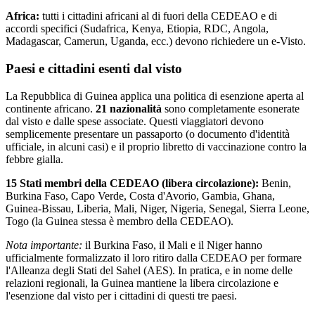
Africa:
tutti i cittadini africani al di fuori della CEDEAO e di
accordi specifici (Sudafrica, Kenya, Etiopia, RDC, Angola,
Madagascar, Camerun, Uganda, ecc.) devono richiedere un e-Visto.
Paesi e cittadini esenti dal visto
La Repubblica di Guinea applica una politica di esenzione aperta al
continente africano.
21 nazionalità
sono completamente esonerate
dal visto e dalle spese associate. Questi viaggiatori devono
semplicemente presentare un passaporto (o documento d'identità
ufficiale, in alcuni casi) e il proprio libretto di vaccinazione contro la
febbre gialla.
15 Stati membri della CEDEAO (libera circolazione):
Benin,
Burkina Faso, Capo Verde, Costa d'Avorio, Gambia, Ghana,
Guinea-Bissau, Liberia, Mali, Niger, Nigeria, Senegal, Sierra Leone,
Togo (la Guinea stessa è membro della CEDEAO).
Nota importante:
il Burkina Faso, il Mali e il Niger hanno
ufficialmente formalizzato il loro ritiro dalla CEDEAO per formare
l'Alleanza degli Stati del Sahel (AES). In pratica, e in nome delle
relazioni regionali, la Guinea mantiene la libera circolazione e
l'esenzione dal visto per i cittadini di questi tre paesi.