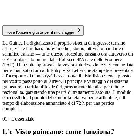
Spese consolari: ≈ 45 €
(
50 USD
)
Visto elettronico
Trova l'opzione giusta per il mio viaggio
La Guinea ha digitalizzato il proprio sistema di ingresso: turismo,
affari, visite familiari, motivi medici, studio, attività umanitarie o
semplice transito — tutte queste procedure passano ora attraverso un
e-Visto rilasciato online dalla Polizia dell'Aria e delle Frontiere
(PAF). Una volta approvata, la vostra autorizzazione vi viene inviata
per e-mail sotto forma di Entry Visa Letter che stampate e presentate
all'aeroporto di Conakry-Gbessia, dove il visto fisico viene apposto
nel vostro passaporto all'arrivo. Il principale vantaggio del sistema
guineano: la tariffa ufficiale è rigorosamente identica per tutte le
nazionalità, garantendo una parità di trattamento assoluta. Il modulo
è accessibile, il portale delle autorità relativamente affidabile, e il
tempo di elaborazione annunciato è di 72 h per una pratica
completa.
01
·
L'essenziale
L'e-Visto guineano: come funziona?