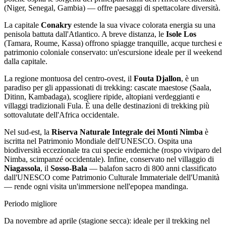
(Niger, Senegal, Gambia) — offre paesaggi di spettacolare diversità.
La capitale
Conakry
estende la sua vivace colorata energia su una
penisola battuta dall'Atlantico. A breve distanza, le
Isole Los
(Tamara, Roume, Kassa) offrono spiagge tranquille, acque turchesi e
patrimonio coloniale conservato: un'escursione ideale per il weekend
dalla capitale.
La regione montuosa del centro-ovest, il
Fouta Djallon
, è un
paradiso per gli appassionati di trekking: cascate maestose (Saala,
Ditinn, Kambadaga), scogliere ripide, altopiani verdeggianti e
villaggi tradizionali Fula. È una delle destinazioni di trekking più
sottovalutate dell'Africa occidentale.
Nel sud-est, la
Riserva Naturale Integrale dei Monti Nimba
è
iscritta nel Patrimonio Mondiale dell'UNESCO. Ospita una
biodiversità eccezionale tra cui specie endemiche (rospo viviparo del
Nimba, scimpanzé occidentale). Infine, conservato nel villaggio di
Niagassola
, il
Sosso-Bala
— balafon sacro di 800 anni classificato
dall'UNESCO come Patrimonio Culturale Immateriale dell'Umanità
— rende ogni visita un'immersione nell'epopea mandinga.
Periodo migliore
Da novembre ad aprile (stagione secca): ideale per il trekking nel