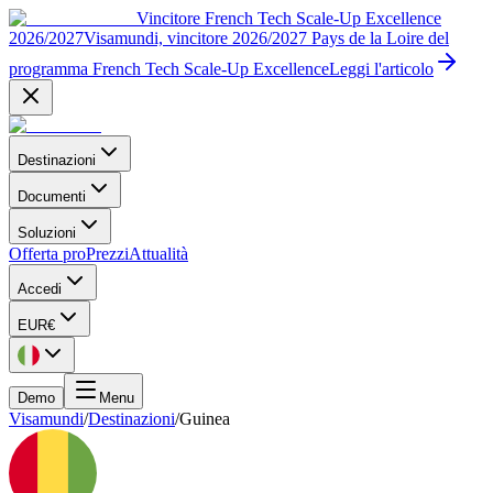
Vincitore French Tech Scale-Up Excellence
2026/2027
Visamundi, vincitore 2026/2027 Pays de la Loire del
programma French Tech Scale-Up Excellence
Leggi l'articolo
Destinazioni
Documenti
Soluzioni
Offerta pro
Prezzi
Attualità
Accedi
EUR
€
Demo
Menu
Visamundi
/
Destinazioni
/
Guinea