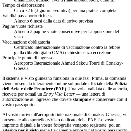
Tempo di elaborazione
Circa 72 h (3 giorni lavorativi) per una pratica completa
Validità passaporto richiesta
Almeno 6 mesi dalla data di arrivo prevista
Pagine vuote richieste
Almeno 2 pagine vuote consecutive per l'apposizione del
visto
Vaccinazione obbligatoria
Certificato internazionale di vaccinazione contro la febbre
gialla (libretto giallo OMS) richiesto senza eccezione
Principale punto di ingresso
Aeroporto Internazionale Ahmed Sékou Touré di Conakry-
Gbessia
Il sistema e-Visto guineano funziona in due fasi. Prima, la domanda
viene presentata interamente online sul portale ufficiale della
Polizia
dell'Aria e delle Frontiere (PAF)
. Una volta validata dalle autorità,
ricevete per e-mail un
Entry Visa Letter
— una lettera di
autorizzazione all'ingresso che dovete
stampare
e conservare con il
vostro passaporto.
Al vostro arrivo all'aeroporto internazionale di Conakry-Gbessia, vi
presentate allo sportello e-Visto dedicato della PAF. Le vostre
impronte digitali e la vostra fotografia vengono registrate, poi un
adesivo per il visto
viene fisicamente apposto nel vostro passaporto.