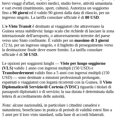
brevi viaggi d'affari, motivi medici, studio breve, attività umanitaria
e vari eventi (matrimonio, sport, cultura). Autorizza un soggiorno
fino a
90 giorni
ed è valido 90 giorni dalla data di rilascio, per un
ingresso singolo. La tariffa consolare ufficiale è di
80 USD
.
L'
e-Visto Transit
è destinato ai viaggiatori che attraversano la
Guinea senza stabilirvisi: lungo scalo che richiede di lasciare la zona
internazionale dell'aeroporto, o attraversamento terrestre del paese
verso uno Stato confinante. È valido per un
massimo di 3 giorni
(72 h), per un ingresso singolo, e il biglietto di proseguimento verso
la destinazione finale deve essere fornito. La tariffa consolare
ufficiale è di
50 USD
.
Le opzioni per soggiorni lunghi —
Visto per lungo soggiorno
(VLS)
valido 1 anno con ingressi multipli (150 USD) e
Transborderment
valido fino a 5 anni con ingressi multipli (150
USD) — sono destinate a missioni professionali prolungate,
espatriati o viaggiatori con legami ricorrenti con la Guinea. Il
Visto
Diplomatico/di Servizio/di Cortesia (VDSC)
riguarda i titolari di
passaporti diplomatici o di servizio; la sua durata è determinata dalla
lettera di accreditamento delle autorità.
Nota:
alcune nazionalità, in particolare i cittadini canadesi e
statunitensi, beneficiano in pratica di periodi di validità estesi fino a
5 anni per il loro visto standard, sulla base di accordi bilaterali.