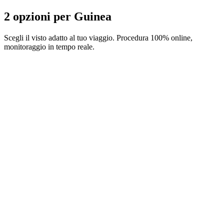
2 opzioni per Guinea
Scegli il visto adatto al tuo viaggio. Procedura 100% online,
monitoraggio in tempo reale.
Short stay eVisa
Servizio Visamundi: 39 € IVA inclusa
Spese consolari: ≈ 75 €
(
82 USD
)
Visto elettronico
Transit eVisa
Servizio Visamundi: 39 € IVA inclusa