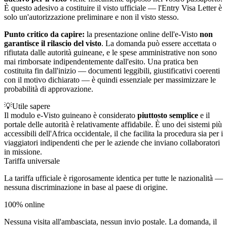
È questo adesivo a costituire il visto ufficiale — l'Entry Visa Letter è
solo un'autorizzazione preliminare e non il visto stesso.
Punto critico da capire:
la presentazione online dell'e-Visto
non
garantisce il rilascio del visto
. La domanda può essere accettata o
rifiutata dalle autorità guineane, e le spese amministrative non sono
mai rimborsate indipendentemente dall'esito. Una pratica ben
costituita fin dall'inizio — documenti leggibili, giustificativi coerenti
con il motivo dichiarato — è quindi essenziale per massimizzare le
probabilità di approvazione.
💡
Utile sapere
Il modulo e-Visto guineano è considerato
piuttosto semplice
e il
portale delle autorità è relativamente affidabile. È uno dei sistemi più
accessibili dell'Africa occidentale, il che facilita la procedura sia per i
viaggiatori indipendenti che per le aziende che inviano collaboratori
in missione.
Tariffa universale
La tariffa ufficiale è rigorosamente identica per tutte le nazionalità —
nessuna discriminazione in base al paese di origine.
100% online
Nessuna visita all'ambasciata, nessun invio postale. La domanda, il