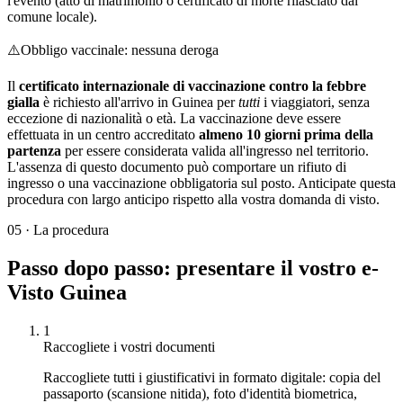
l'evento (atto di matrimonio o certificato di morte rilasciato dal
comune locale).
⚠️
Obbligo vaccinale: nessuna deroga
Il
certificato internazionale di vaccinazione contro la febbre
gialla
è richiesto all'arrivo in Guinea per
tutti
i viaggiatori, senza
eccezione di nazionalità o età. La vaccinazione deve essere
effettuata in un centro accreditato
almeno 10 giorni prima della
partenza
per essere considerata valida all'ingresso nel territorio.
L'assenza di questo documento può comportare un rifiuto di
ingresso o una vaccinazione obbligatoria sul posto. Anticipate questa
procedura con largo anticipo rispetto alla vostra domanda di visto.
05
·
La procedura
Passo dopo passo: presentare il vostro e-
Visto Guinea
1
Raccogliete i vostri documenti
Raccogliete tutti i giustificativi in formato digitale: copia del
passaporto (scansione nitida), foto d'identità biometrica,