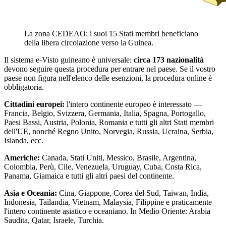
La zona CEDEAO: i suoi 15 Stati membri beneficiano
della libera circolazione verso la Guinea.
Il sistema e-Visto guineano è universale:
circa 173 nazionalità
devono seguire questa procedura per entrare nel paese. Se il vostro
paese non figura nell'elenco delle esenzioni, la procedura online è
obbligatoria.
Cittadini europei:
l'intero continente europeo è interessato —
Francia, Belgio, Svizzera, Germania, Italia, Spagna, Portogallo,
Paesi Bassi, Austria, Polonia, Romania e tutti gli altri Stati membri
dell'UE, nonché Regno Unito, Norvegia, Russia, Ucraina, Serbia,
Islanda, ecc.
Americhe:
Canada, Stati Uniti, Messico, Brasile, Argentina,
Colombia, Perù, Cile, Venezuela, Uruguay, Cuba, Costa Rica,
Panama, Giamaica e tutti gli altri paesi del continente.
Asia e Oceania:
Cina, Giappone, Corea del Sud, Taiwan, India,
Indonesia, Tailandia, Vietnam, Malaysia, Filippine e praticamente
l'intero continente asiatico e oceaniano. In Medio Oriente: Arabia
Saudita, Qatar, Israele, Turchia.