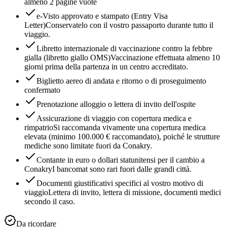
almeno 2 pagine vuote
e-Visto approvato e stampato (Entry Visa
Letter)
Conservatelo con il vostro passaporto durante tutto il
viaggio.
Libretto internazionale di vaccinazione contro la febbre
gialla (libretto giallo OMS)
Vaccinazione effettuata almeno 10
giorni prima della partenza in un centro accreditato.
Biglietto aereo di andata e ritorno o di proseguimento
confermato
Prenotazione alloggio o lettera di invito dell'ospite
Assicurazione di viaggio con copertura medica e
rimpatrio
Si raccomanda vivamente una copertura medica
elevata (minimo 100.000 € raccomandato), poiché le strutture
mediche sono limitate fuori da Conakry.
Contante in euro o dollari statunitensi per il cambio a
Conakry
I bancomat sono rari fuori dalle grandi città.
Documenti giustificativi specifici al vostro motivo di
viaggio
Lettera di invito, lettera di missione, documenti medici
secondo il caso.
Da ricordare