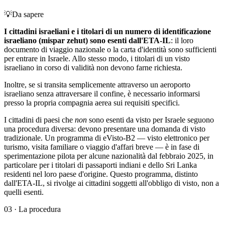
💡
Da sapere
I cittadini israeliani e i titolari di un numero di identificazione
israeliano (mispar zehut) sono esenti dall'ETA-IL
: il loro
documento di viaggio nazionale o la carta d'identità sono sufficienti
per entrare in Israele. Allo stesso modo, i titolari di un visto
israeliano in corso di validità non devono farne richiesta.
Inoltre, se si transita semplicemente attraverso un aeroporto
israeliano senza attraversare il confine, è necessario informarsi
presso la propria compagnia aerea sui requisiti specifici.
I cittadini di paesi che
non
sono esenti da visto per Israele seguono
una procedura diversa: devono presentare una domanda di visto
tradizionale. Un programma di eVisto-B2 — visto elettronico per
turismo, visita familiare o viaggio d'affari breve — è in fase di
sperimentazione pilota per alcune nazionalità dal febbraio 2025, in
particolare per i titolari di passaporti indiani e dello Sri Lanka
residenti nel loro paese d'origine. Questo programma, distinto
dall'ETA-IL, si rivolge ai cittadini soggetti all'obbligo di visto, non a
quelli esenti.
03
·
La procedura