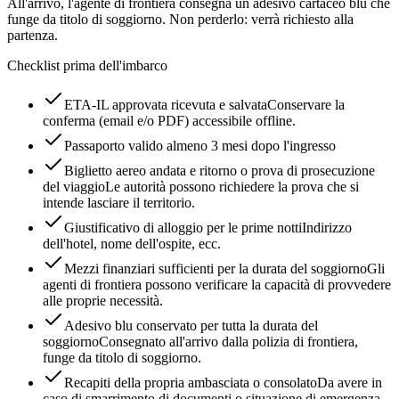
All'arrivo, l'agente di frontiera consegna un adesivo cartaceo blu che
funge da titolo di soggiorno. Non perderlo: verrà richiesto alla
partenza.
Checklist prima dell'imbarco
ETA-IL approvata ricevuta e salvata
Conservare la
conferma (email e/o PDF) accessibile offline.
Passaporto valido almeno 3 mesi dopo l'ingresso
Biglietto aereo andata e ritorno o prova di prosecuzione
del viaggio
Le autorità possono richiedere la prova che si
intende lasciare il territorio.
Giustificativo di alloggio per le prime notti
Indirizzo
dell'hotel, nome dell'ospite, ecc.
Mezzi finanziari sufficienti per la durata del soggiorno
Gli
agenti di frontiera possono verificare la capacità di provvedere
alle proprie necessità.
Adesivo blu conservato per tutta la durata del
soggiorno
Consegnato all'arrivo dalla polizia di frontiera,
funge da titolo di soggiorno.
Recapiti della propria ambasciata o consolato
Da avere in
caso di smarrimento di documenti o situazione di emergenza