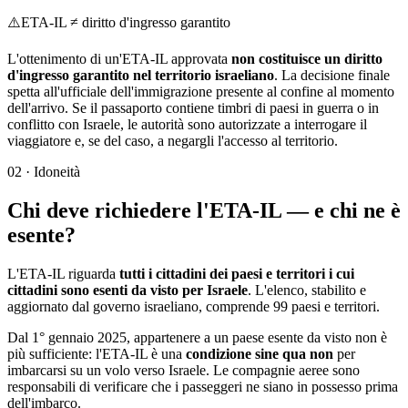
⚠️
ETA-IL ≠ diritto d'ingresso garantito
L'ottenimento di un'ETA-IL approvata
non costituisce un diritto
d'ingresso garantito nel territorio israeliano
. La decisione finale
spetta all'ufficiale dell'immigrazione presente al confine al momento
dell'arrivo. Se il passaporto contiene timbri di paesi in guerra o in
conflitto con Israele, le autorità sono autorizzate a interrogare il
viaggiatore e, se del caso, a negargli l'accesso al territorio.
02
·
Idoneità
Chi deve richiedere l'ETA-IL — e chi ne è
esente?
L'ETA-IL riguarda
tutti i cittadini dei paesi e territori i cui
cittadini sono esenti da visto per Israele
. L'elenco, stabilito e
aggiornato dal governo israeliano, comprende 99 paesi e territori.
Dal 1° gennaio 2025, appartenere a un paese esente da visto non è
più sufficiente: l'ETA-IL è una
condizione sine qua non
per
imbarcarsi su un volo verso Israele. Le compagnie aeree sono
responsabili di verificare che i passeggeri ne siano in possesso prima
dell'imbarco.