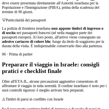
deve essere presentata direttamente all'Autorità israeliana per la
Popolazione e l'Immigrazione (PIBA), prima della scadenza del
termine di 90 giorni.
💡
Particolarità dei passaporti
La polizia di frontiera israeliana
non appone timbri di ingresso o
di uscita
nei passaporti francesi (né nella maggior parte dei
passaporti europei). Al loro posto, all'arrivo viene consegnato un
adesivo cartaceo di colore blu
: funge da titolo di soggiorno per la
durata della visita. È indispensabile conservarlo fino alla partenza.
06
·
Prima di partire
Preparare il viaggio in Israele: consigli
pratici e checklist finale
Oltre all'ETA-IL, alcune precauzioni aggiuntive consentono di
affrontare il viaggio in tutta serenità. Il confine israeliano è noto per i
suoi controlli rigorosi: è meglio arrivare ben preparati.
⚠️
Timbri di paesi in conflitto con Israele
Se il passaporto contiene timbri di ingresso o di uscita di paesi in