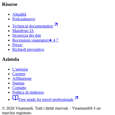
Risorse
Attualità
Podcast
nuovo
Technical documentation
Manifesto IA
Sicurezza dei dati
Recensioni viaggiatori
★ 4,7
Prezzi
Richiedi preventivo
Azienda
L'agenzia
Carriere
Affiliazione
Stampa
Contatto
Politica di rimborso
Free guide for travel professionals
©
2026
Visamundi.
Tutti i diritti riservati.
·
Visamundi® è un
marchio registrato.