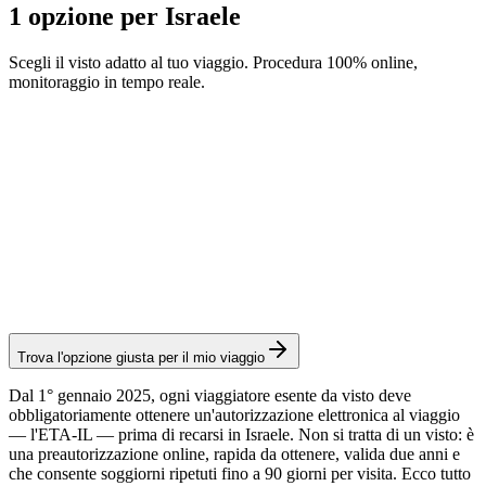
1 opzione per Israele
Scegli il visto adatto al tuo viaggio. Procedura 100% online,
monitoraggio in tempo reale.
ETA-IL
Servizio Visamundi: 39 € IVA inclusa
Spese consolari: ≈ 8 €
(
25 ILS
)
Autorizzazione
Trova l'opzione giusta per il mio viaggio
Dal 1° gennaio 2025, ogni viaggiatore esente da visto deve
obbligatoriamente ottenere un'autorizzazione elettronica al viaggio
— l'ETA-IL — prima di recarsi in Israele. Non si tratta di un visto: è
una preautorizzazione online, rapida da ottenere, valida due anni e
che consente soggiorni ripetuti fino a 90 giorni per visita. Ecco tutto