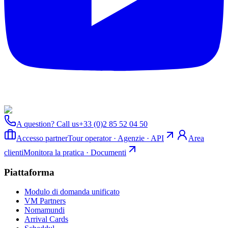
A question? Call us
+33 (0)2 85 52 04 50
Accesso partner
Tour operator · Agenzie · API
Area
clienti
Monitora la pratica · Documenti
Piattaforma
Modulo di domanda unificato
VM Partners
Nomamundi
Arrival Cards