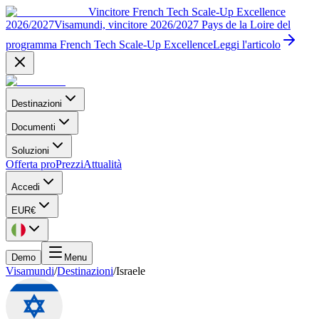
Vincitore French Tech Scale-Up Excellence
2026/2027
Visamundi, vincitore 2026/2027 Pays de la Loire del
programma French Tech Scale-Up Excellence
Leggi l'articolo
Destinazioni
Documenti
Soluzioni
Offerta pro
Prezzi
Attualità
Accedi
EUR
€
Demo
Menu
Visamundi
/
Destinazioni
/
Israele