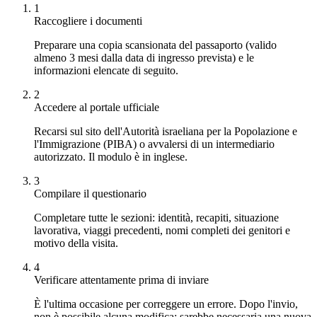
1
Raccogliere i documenti
Preparare una copia scansionata del passaporto (valido
almeno 3 mesi dalla data di ingresso prevista) e le
informazioni elencate di seguito.
2
Accedere al portale ufficiale
Recarsi sul sito dell'Autorità israeliana per la Popolazione e
l'Immigrazione (PIBA) o avvalersi di un intermediario
autorizzato. Il modulo è in inglese.
3
Compilare il questionario
Completare tutte le sezioni: identità, recapiti, situazione
lavorativa, viaggi precedenti, nomi completi dei genitori e
motivo della visita.
4
Verificare attentamente prima di inviare
È l'ultima occasione per correggere un errore. Dopo l'invio,
non è possibile alcuna modifica: sarebbe necessaria una nuova