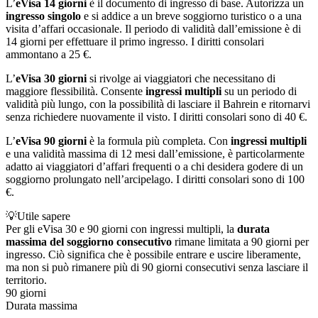
L’
eVisa 14 giorni
è il documento di ingresso di base. Autorizza un
ingresso singolo
e si addice a un breve soggiorno turistico o a una
visita d’affari occasionale. Il periodo di validità dall’emissione è di
14 giorni per effettuare il primo ingresso. I diritti consolari
ammontano a 25 €.
L’
eVisa 30 giorni
si rivolge ai viaggiatori che necessitano di
maggiore flessibilità. Consente
ingressi multipli
su un periodo di
validità più lungo, con la possibilità di lasciare il Bahrein e ritornarvi
senza richiedere nuovamente il visto. I diritti consolari sono di 40 €.
L’
eVisa 90 giorni
è la formula più completa. Con
ingressi multipli
e una validità massima di 12 mesi dall’emissione, è particolarmente
adatto ai viaggiatori d’affari frequenti o a chi desidera godere di un
soggiorno prolungato nell’arcipelago. I diritti consolari sono di 100
€.
💡
Utile sapere
Per gli eVisa 30 e 90 giorni con ingressi multipli, la
durata
massima del soggiorno consecutivo
rimane limitata a 90 giorni per
ingresso. Ciò significa che è possibile entrare e uscire liberamente,
ma non si può rimanere più di 90 giorni consecutivi senza lasciare il
territorio.
90 giorni
Durata massima