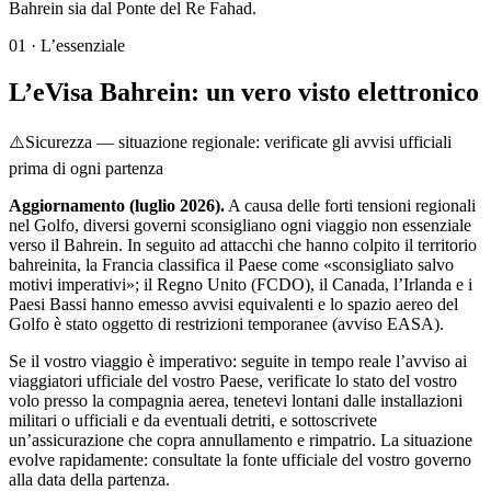
Bahrein sia dal Ponte del Re Fahad.
01
·
L’essenziale
L’eVisa Bahrein: un vero visto elettronico
⚠️
Sicurezza — situazione regionale: verificate gli avvisi ufficiali
prima di ogni partenza
Aggiornamento (luglio 2026).
A causa delle forti tensioni regionali
nel Golfo, diversi governi sconsigliano ogni viaggio non essenziale
verso il Bahrein. In seguito ad attacchi che hanno colpito il territorio
bahreinita, la Francia classifica il Paese come «sconsigliato salvo
motivi imperativi»; il Regno Unito (FCDO), il Canada, l’Irlanda e i
Paesi Bassi hanno emesso avvisi equivalenti e lo spazio aereo del
Golfo è stato oggetto di restrizioni temporanee (avviso EASA).
Se il vostro viaggio è imperativo: seguite in tempo reale l’avviso ai
viaggiatori ufficiale del vostro Paese, verificate lo stato del vostro
volo presso la compagnia aerea, tenetevi lontani dalle installazioni
militari o ufficiali e da eventuali detriti, e sottoscrivete
un’assicurazione che copra annullamento e rimpatrio. La situazione
evolve rapidamente: consultate la fonte ufficiale del vostro governo
alla data della partenza.