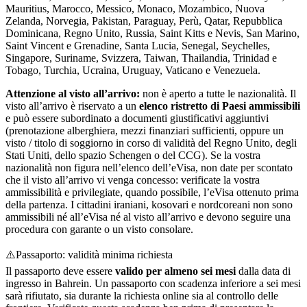
Mauritius, Marocco, Messico, Monaco, Mozambico, Nuova
Zelanda, Norvegia, Pakistan, Paraguay, Perù, Qatar, Repubblica
Dominicana, Regno Unito, Russia, Saint Kitts e Nevis, San Marino,
Saint Vincent e Grenadine, Santa Lucia, Senegal, Seychelles,
Singapore, Suriname, Svizzera, Taiwan, Thailandia, Trinidad e
Tobago, Turchia, Ucraina, Uruguay, Vaticano e Venezuela.
Attenzione al visto all’arrivo:
non è aperto a tutte le nazionalità. Il
visto all’arrivo è riservato a un
elenco ristretto di Paesi ammissibili
e può essere subordinato a documenti giustificativi aggiuntivi
(prenotazione alberghiera, mezzi finanziari sufficienti, oppure un
visto / titolo di soggiorno in corso di validità del Regno Unito, degli
Stati Uniti, dello spazio Schengen o del CCG). Se la vostra
nazionalità non figura nell’elenco dell’eVisa, non date per scontato
che il visto all’arrivo vi venga concesso: verificate la vostra
ammissibilità e privilegiate, quando possibile, l’eVisa ottenuto prima
della partenza. I cittadini iraniani, kosovari e nordcoreani non sono
ammissibili né all’eVisa né al visto all’arrivo e devono seguire una
procedura con garante o un visto consolare.
⚠️
Passaporto: validità minima richiesta
Il passaporto deve essere
valido per almeno sei mesi
dalla data di
ingresso in Bahrein. Un passaporto con scadenza inferiore a sei mesi
sarà rifiutato, sia durante la richiesta online sia al controllo delle