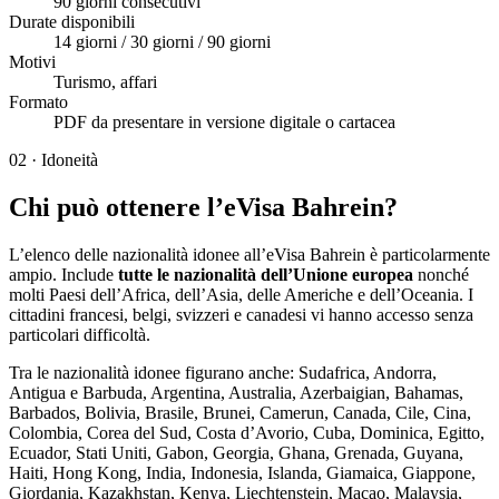
90 giorni consecutivi
Durate disponibili
14 giorni / 30 giorni / 90 giorni
Motivi
Turismo, affari
Formato
PDF da presentare in versione digitale o cartacea
02
·
Idoneità
Chi può ottenere l’eVisa Bahrein?
L’elenco delle nazionalità idonee all’eVisa Bahrein è particolarmente
ampio. Include
tutte le nazionalità dell’Unione europea
nonché
molti Paesi dell’Africa, dell’Asia, delle Americhe e dell’Oceania. I
cittadini francesi, belgi, svizzeri e canadesi vi hanno accesso senza
particolari difficoltà.
Tra le nazionalità idonee figurano anche: Sudafrica, Andorra,
Antigua e Barbuda, Argentina, Australia, Azerbaigian, Bahamas,
Barbados, Bolivia, Brasile, Brunei, Camerun, Canada, Cile, Cina,
Colombia, Corea del Sud, Costa d’Avorio, Cuba, Dominica, Egitto,
Ecuador, Stati Uniti, Gabon, Georgia, Ghana, Grenada, Guyana,
Haiti, Hong Kong, India, Indonesia, Islanda, Giamaica, Giappone,
Giordania, Kazakhstan, Kenya, Liechtenstein, Macao, Malaysia,