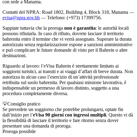
con sede a Manama.
Contatti del NPRA: Road 1802, Building 4, Block 318, Manama —
evisa@npra.gov.bh
— Telefono: (+973) 17399756.
Sappiate tuttavia che la proroga
non è garantita
: le autorità locali
possono rifiutarla. In caso di rifiuto, dovrete lasciare il territorio
bahrenita entro il termine che vi verrà assegnato. Superare la durata
autorizzata senza regolarizzazione espone a sanzioni amministrative
e può complicare le future domande di visto per il Bahrein o altre
destinazioni.
Riguardo al lavoro: l’eVisa Bahrein è strettamente limitato ai
soggiorni turistici, ai transiti e ai viaggi d’affari di breve durata. Non
autorizza in alcun caso l’esercizio di un’attività professionale
retribuita sul suolo bahrenita. Per qualsiasi missione lavorativa, è
indispensabile un permesso di lavoro distinto, soggetto a una
procedura completamente diversa.
💡
Consiglio pratico
Se prevedete un soggiorno che potrebbe prolungarsi, optate fin
dall’inizio per l’
eVisa 90 giorni con ingressi multipli
. Questo vi dà
la flessibilità di lasciare il territorio e fare ritorno senza dover
presentare una domanda di proroga.
Proroga possibile