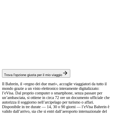
Spese consolari: ≈ 40 €
(
16 BHD
)
Visto elettronico
90-day eVisa
Servizio Visamundi: 39 € IVA inclusa
Spese consolari: ≈ 105 €
(
44 BHD
)
Visto elettronico
Trova l'opzione giusta per il mio viaggio
Il Bahrein, il «regno dei due mari», accoglie viaggiatori da tutto il
mondo grazie a un visto elettronico interamente digitalizzato:
l’eVisa. Dal proprio computer o smartphone, senza passare per
un’ambasciata, si ottiene in circa 72 ore un documento ufficiale che
autorizza il soggiorno nell’arcipelago per turismo o affari.
Disponibile in tre durate — 14, 30 o 90 giorni — l’eVisa Bahrein è
valido dall’arrivo, sia che si entri dall’aeroporto internazionale del