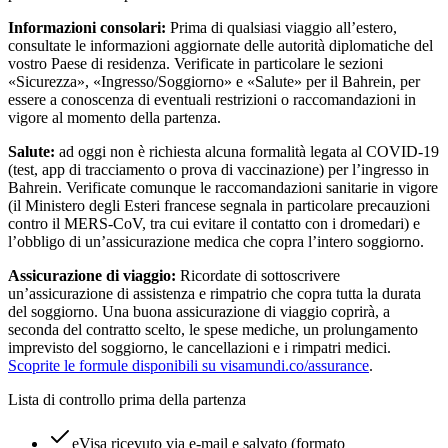
Informazioni consolari:
Prima di qualsiasi viaggio all’estero,
consultate le informazioni aggiornate delle autorità diplomatiche del
vostro Paese di residenza. Verificate in particolare le sezioni
«Sicurezza», «Ingresso/Soggiorno» e «Salute» per il Bahrein, per
essere a conoscenza di eventuali restrizioni o raccomandazioni in
vigore al momento della partenza.
Salute:
ad oggi non è richiesta alcuna formalità legata al COVID-19
(test, app di tracciamento o prova di vaccinazione) per l’ingresso in
Bahrein. Verificate comunque le raccomandazioni sanitarie in vigore
(il Ministero degli Esteri francese segnala in particolare precauzioni
contro il MERS-CoV, tra cui evitare il contatto con i dromedari) e
l’obbligo di un’assicurazione medica che copra l’intero soggiorno.
Assicurazione di viaggio:
Ricordate di sottoscrivere
un’assicurazione di assistenza e rimpatrio che copra tutta la durata
del soggiorno. Una buona assicurazione di viaggio coprirà, a
seconda del contratto scelto, le spese mediche, un prolungamento
imprevisto del soggiorno, le cancellazioni e i rimpatri medici.
Scoprite le formule disponibili su visamundi.co/assurance
.
Lista di controllo prima della partenza
eVisa ricevuto via e-mail e salvato (formato