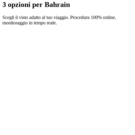
3 opzioni per Bahrain
Scegli il visto adatto al tuo viaggio. Procedura 100% online,
monitoraggio in tempo reale.
14-day eVisa
Servizio Visamundi: 39 € IVA inclusa
Spese consolari: ≈ 25 €
(
9 BHD
)
Visto elettronico
30-day eVisa
Servizio Visamundi: 39 € IVA inclusa