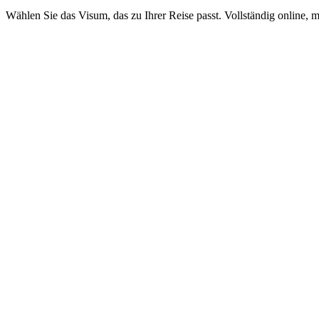
Wählen Sie das Visum, das zu Ihrer Reise passt. Vollständig online, m
14-day eVisa
Visamundi-Service: 39 € inkl. MwSt.
Konsulargebühr: ≈ 25 €
(
9 BHD
)
Elektronisches Visum
30-day eVisa
Visamundi-Service: 39 € inkl. MwSt.
Konsulargebühr: ≈ 40 €
(
16 BHD
)
Elektronisches Visum