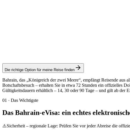
90-day eVisa
Visamundi-Service: 39 € inkl. MwSt.
Konsulargebühr: ≈ 105 €
(
44 BHD
)
Elektronisches Visum
Die richtige Option für meine Reise finden
Bahrain, das „Königreich der zwei Meere“, empfängt Reisende aus all
Botschaftsbesuch – erhalten Sie in etwa 72 Stunden ein offizielles D
Gültigkeitsdauern erhältlich – 14, 30 oder 90 Tage – und gilt ab de
01
·
Das Wichtigste
Das Bahrain-eVisa: ein echtes elektronisc
⚠️
Sicherheit – regionale Lage: Prüfen Sie vor jeder Abreise die offiz