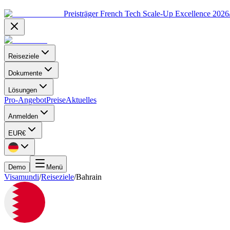
Preisträger French Tech Scale-Up Excellence 202
Reiseziele
Dokumente
Lösungen
Pro-Angebot
Preise
Aktuelles
Anmelden
EUR
€
Demo
Menü
Visamundi
/
Reiseziele
/
Bahrain