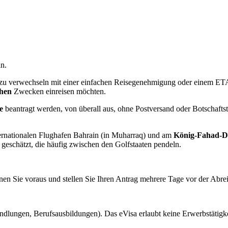
in.
 zu verwechseln mit einer einfachen Reisegenehmigung oder einem ETA
chen
Zwecken einreisen möchten.
e
beantragt werden, von überall aus, ohne Postversand oder Botschafts
nternationalen Flughafen Bahrain (in Muharraq) und am
König-Fahad-
 geschätzt, die häufig zwischen den Golfstaaten pendeln.
en Sie voraus und stellen Sie Ihren Antrag mehrere Tage vor der Abrei
lungen, Berufsausbildungen). Das eVisa erlaubt keine Erwerbstätigke